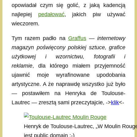
opowiadał czym się golić, z jaką kadencją
najlepiej
pedałować
, jakich piw używać
wieczorem.
Tym razem padło na
Graffus
—
internetowy
magazyn poświęcony polskiej sztuce, grafice
użytkowej i wzornictwu, fotografii i
reklamie
, dla którego miałem przyjemność
ujawnić moje wyrafinowane upodobania
artystyczne. A że naprawdę wszystko już było
— postawiłem na Henryka de Toulouse-
Lautrec — zresztą sami przeczytajcie, ->
klik
<-
Henryk de Toulouse-Lautrec, „W Moulin Rouge
jest public domain ;-)