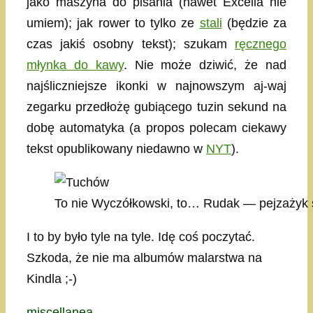
jako maszyna do pisania (nawet Excella nie
umiem); jak rower to tylko ze
stali
(będzie za
czas jakiś osobny tekst); szukam
ręcznego
młynka do kawy
. Nie może dziwić, że nad
najśliczniejsze ikonki w najnowszym aj-waj
zegarku przedłożę gubiącego tuzin sekund na
dobę automatyka (a propos polecam ciekawy
tekst opublikowany niedawno w
NYT
).
To nie Wyczółkowski, to… Rudak — pejzażyk 
I to by było tyle na tyle. Idę coś poczytać.
Szkoda, że nie ma albumów malarstwa na
Kindla ;-)
Kategorie
miscellanea