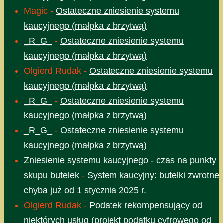
Magic
-
Ostateczne zniesienie systemu
kaucyjnego (małpka z brzytwą)
_R_G_
-
Ostateczne zniesienie systemu
kaucyjnego (małpka z brzytwą)
Olgierd Rudak
-
Ostateczne zniesienie systemu
kaucyjnego (małpka z brzytwą)
_R_G_
-
Ostateczne zniesienie systemu
kaucyjnego (małpka z brzytwą)
_R_G_
-
Ostateczne zniesienie systemu
kaucyjnego (małpka z brzytwą)
Zniesienie systemu kaucyjnego - czas na punkty
skupu butelek
-
System kaucyjny: butelki zwrotne
chyba już od 1 stycznia 2025 r.
Olgierd Rudak
-
Podatek rekompensujący od
niektórych usług (projekt podatku cyfrowego od