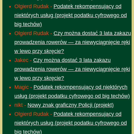
Olgierd Rudak
-
Podatek rekompensujący od
niektórych usług (projekt podatku cyfrowego od
big techów)
Olgierd Rudak
-
Czy można dostać 3 lata zakazu
prowadzenia rowerów — za niewyciągnięcie ręki
w lewo przy skręcie?
Jakec
-
Czy można dostać 3 lata zakazu
prowadzenia rowerów — za niewyciągnięcie ręki
w lewo przy skręcie?
Magic
-
Podatek rekompensujący od niektórych
usług (projekt podatku cyfrowego od big techów)
nikt
-
Nowy znak graficzny Policji (projekt)
Olgierd Rudak
-
Podatek rekompensujący od
niektórych usług (projekt podatku cyfrowego od
big techów)