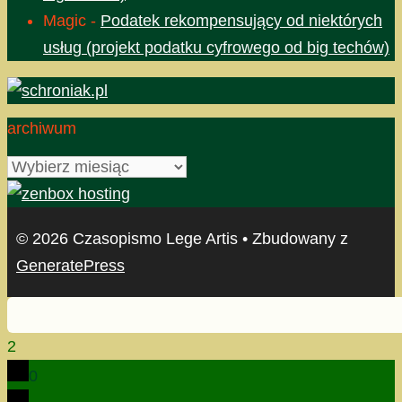
Magic
-
Podatek rekompensujący od niektórych
usług (projekt podatku cyfrowego od big techów)
archiwum
archiwum
© 2026 Czasopismo Lege Artis
• Zbudowany z
GeneratePress
2
0