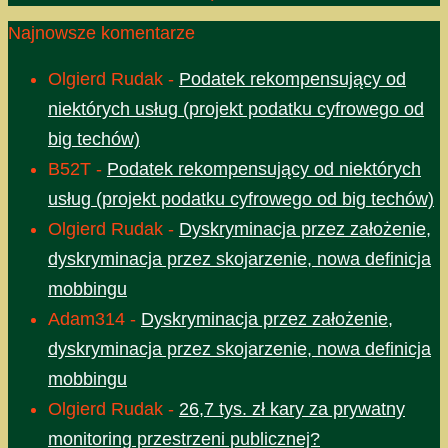
Najnowsze komentarze
Olgierd Rudak
-
Podatek rekompensujący od
niektórych usług (projekt podatku cyfrowego od
big techów)
B52T
-
Podatek rekompensujący od niektórych
usług (projekt podatku cyfrowego od big techów)
Olgierd Rudak
-
Dyskryminacja przez założenie,
dyskryminacja przez skojarzenie, nowa definicja
mobbingu
Adam314
-
Dyskryminacja przez założenie,
dyskryminacja przez skojarzenie, nowa definicja
mobbingu
Olgierd Rudak
-
26,7 tys. zł kary za prywatny
monitoring przestrzeni publicznej?