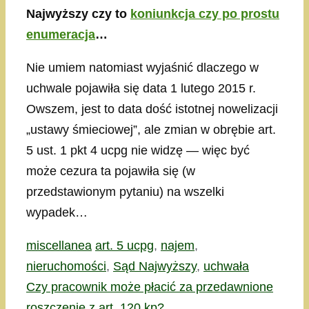
Najwyższy czy to
koniunkcja czy po prostu
enumeracja
…
Nie umiem natomiast wyjaśnić dlaczego w
uchwale pojawiła się data 1 lutego 2015 r.
Owszem, jest to data dość istotnej nowelizacji
„ustawy śmieciowej”, ale zmian w obrębie art.
5 ust. 1 pkt 4 ucpg nie widzę — więc być
może cezura ta pojawiła się (w
przedstawionym pytaniu) na wszelki
wypadek…
Kategorie
Tagi
miscellanea
art. 5 ucpg
,
najem
,
nieruchomości
,
Sąd Najwyższy
,
uchwała
Czy pracownik może płacić za przedawnione
roszczenie z art. 120 kp?