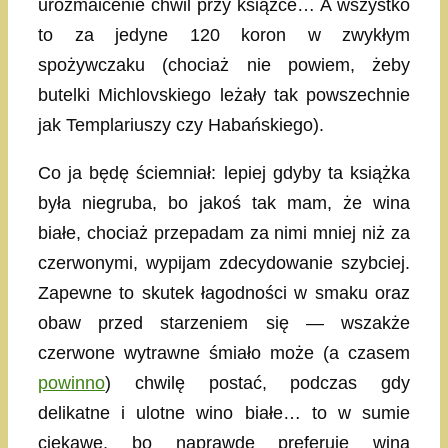
urozmaicenie chwil przy książce… A wszystko
to za jedyne 120 koron w zwykłym
spożywczaku (chociaż nie powiem, żeby
butelki Michlovskiego leżały tak powszechnie
jak Templariuszy czy Habańskiego).
Co ja będę ściemniał: lepiej gdyby ta książka
była niegruba, bo jakoś tak mam, że wina
białe, chociaż przepadam za nimi mniej niż za
czerwonymi, wypijam zdecydowanie szybciej.
Zapewne to skutek łagodności w smaku oraz
obaw przed starzeniem się — wszakże
czerwone wytrawne śmiało może (a czasem
powinno
) chwilę postać, podczas gdy
delikatne i ulotne wino białe… to w sumie
ciekawe, bo naprawdę preferuję wina