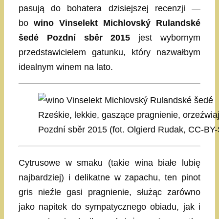
pasują do bohatera dzisiejszej recenzji —
bo
wino Vinselekt Michlovský Rulandské
šedé Pozdní sběr 2015
jest wybornym
przedstawicielem gatunku, który nazwałbym
idealnym winem na lato.
Rześkie, lekkie, gaszące pragnienie, orzeźwi
Pozdní sběr 2015 (fot. Olgierd Rudak, CC-BY-
Cytrusowe w smaku (takie wina białe lubię
najbardziej) i delikatne w zapachu, ten pinot
gris nieźle gasi pragnienie, służąc zarówno
jako napitek do sympatycznego obiadu, jak i