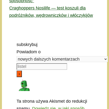
sposobność”
Craghoppers Nosilife — test koszuli dla
podróżników, wędrowniczków i włóczykijów
subskrybuj
Powiadom o
Ta strona używa Akismet do redukcji
spamu.
Dowiedz się, w jaki sposób