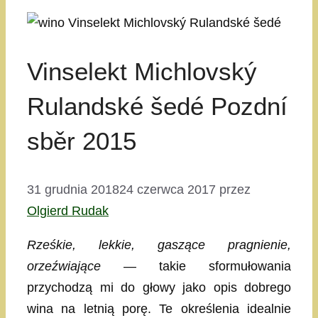
Vinselekt Michlovský
Rulandské šedé Pozdní
sběr 2015
31 grudnia 2018
24 czerwca 2017
przez
Olgierd Rudak
Rześkie, lekkie, gaszące pragnienie,
orzeźwiające
— takie sformułowania
przychodzą mi do głowy jako opis dobrego
wina na letnią porę. Te określenia idealnie