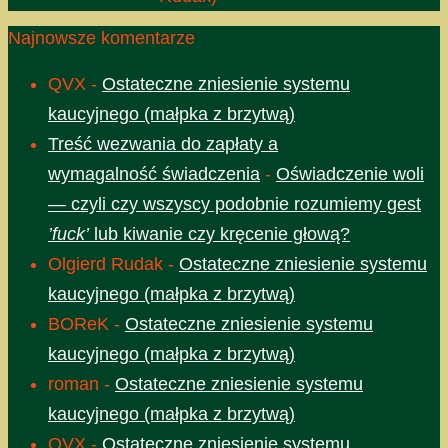
Najnowsze komentarze
QVX
-
Ostateczne zniesienie systemu
kaucyjnego (małpka z brzytwą)
Treść wezwania do zapłaty a
wymagalność świadczenia
-
Oświadczenie woli
— czyli czy wszyscy podobnie rozumiemy gest
’fuck’
lub kiwanie czy kręcenie głową?
Olgierd Rudak
-
Ostateczne zniesienie systemu
kaucyjnego (małpka z brzytwą)
BOReK
-
Ostateczne zniesienie systemu
kaucyjnego (małpka z brzytwą)
roman
-
Ostateczne zniesienie systemu
kaucyjnego (małpka z brzytwą)
QVX
-
Ostateczne zniesienie systemu