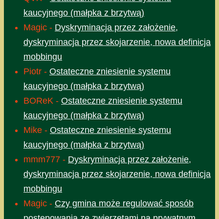
kaucyjnego (małpka z brzytwą)
Magic
-
Dyskryminacja przez założenie,
dyskryminacja przez skojarzenie, nowa definicja
mobbingu
Piotr
-
Ostateczne zniesienie systemu
kaucyjnego (małpka z brzytwą)
BOReK
-
Ostateczne zniesienie systemu
kaucyjnego (małpka z brzytwą)
Mike
-
Ostateczne zniesienie systemu
kaucyjnego (małpka z brzytwą)
mmm777
-
Dyskryminacja przez założenie,
dyskryminacja przez skojarzenie, nowa definicja
mobbingu
Magic
-
Czy gmina może regulować sposób
postępowania ze zwierzętami na prywatnym