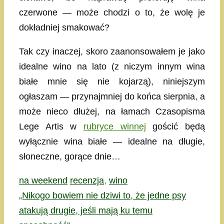
czerwone — może chodzi o to, że wolę je
dokładniej smakować?
Tak czy inaczej, skoro zaanonsowałem je jako
idealne wino na lato (z niczym innym wina
białe mnie się nie kojarzą), niniejszym
ogłaszam — przynajmniej do końca sierpnia, a
może nieco dłużej, na łamach Czasopisma
Lege Artis w
rubryce winnej
gościć będą
wyłącznie wina białe — idealne na długie,
słoneczne, gorące dnie…
Kategorie
Tagi
na weekend
recenzja
,
wino
„Nikogo bowiem nie dziwi to, że jedne psy
atakują drugie, jeśli mają ku temu