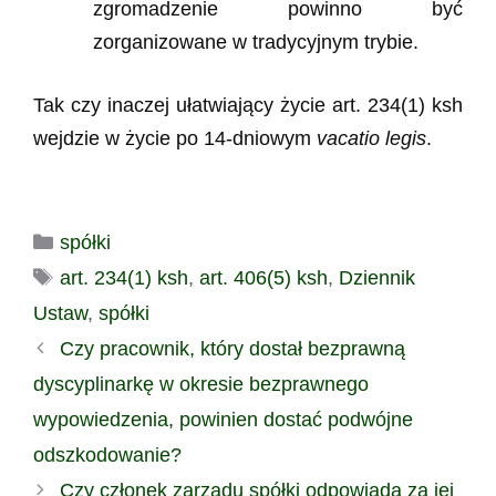
zgromadzenie powinno być
zorganizowane w tradycyjnym trybie.
Tak czy inaczej ułatwiający życie art. 234(1) ksh
wejdzie w życie po 14-dniowym
vacatio legis
.
Kategorie
spółki
Tagi
art. 234(1) ksh
,
art. 406(5) ksh
,
Dziennik
Ustaw
,
spółki
Czy pracownik, który dostał bezprawną
dyscyplinarkę w okresie bezprawnego
wypowiedzenia, powinien dostać podwójne
odszkodowanie?
Czy członek zarządu spółki odpowiada za jej