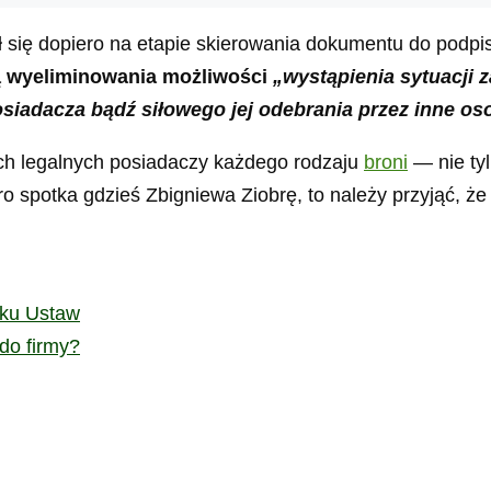
ił się dopiero na etapie skierowania dokumentu do podpi
ią wyeliminowania możliwości
„wystąpienia sytuacji
osiadacza bądź siłowego jej odebrania przez inne os
ich legalnych posiadaczy każdego rodzaju
broni
— nie tyl
ro spotka gdzieś Zbigniewa Ziobrę, to należy przyjąć, ż
iku Ustaw
do firmy?