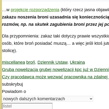
…w
projekcie rozporządzenia
(który rzecz jasna objaw
zakazu noszenia broni uzasadnia się koniecznośc
rozmów, np. na skutek zagubienia broni przez jej p
Dla przypomnienia: zakaz taki dotyczy prawie wszystk
osób, które broń posiadać muszą… a więc jeśli ktoś jut
stolicę).
Kategorie
Tagi
miscellanea
broń
,
Dziennik Ustaw
,
Ukraina
Gruba nowelizacja grubej nowelizacji kpc już w Dzienn
Czy pracodawca może wezwać pracownika na zdalnej 
subskrybuj
Powiadom o