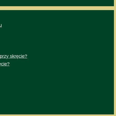
u
przy skręcie?
ęcie?