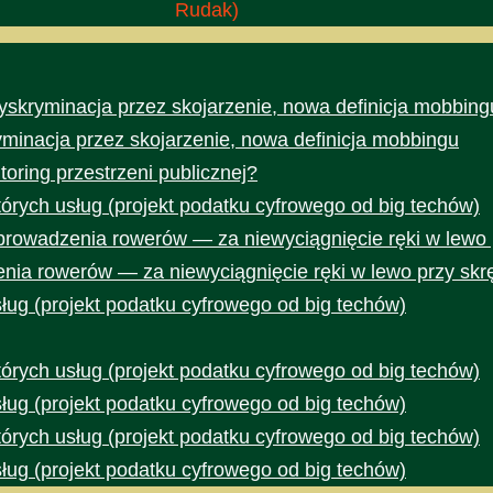
Rudak)
yskryminacja przez skojarzenie, nowa definicja mobbing
yminacja przez skojarzenie, nowa definicja mobbingu
toring przestrzeni publicznej?
rych usług (projekt podatku cyfrowego od big techów)
prowadzenia rowerów — za niewyciągnięcie ręki w lewo 
nia rowerów — za niewyciągnięcie ręki w lewo przy skr
ug (projekt podatku cyfrowego od big techów)
rych usług (projekt podatku cyfrowego od big techów)
ug (projekt podatku cyfrowego od big techów)
rych usług (projekt podatku cyfrowego od big techów)
ug (projekt podatku cyfrowego od big techów)