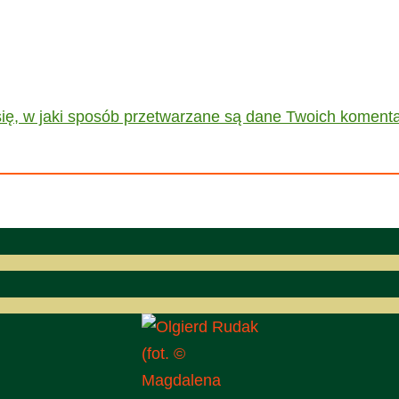
ię, w jaki sposób przetwarzane są dane Twoich komenta
(fot. ©
Magdalena