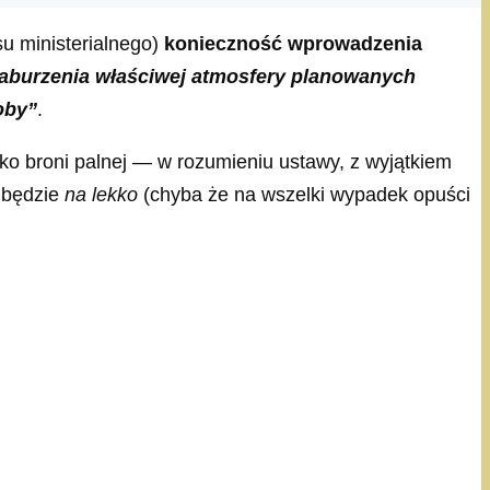
su ministerialnego)
konieczność wprowadzenia
 zaburzenia właściwej atmosfery planowanych
oby”
.
ko broni palnej — w rozumieniu ustawy, z wyjątkiem
e będzie
na lekko
(chyba że na wszelki wypadek opuści