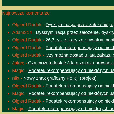
Najnowsze komentarze
Olgierd Rudak
-
Dyskryminacja przez założenie, d
Adam314
-
Dyskryminacja przez założenie, dyskr
Olgierd Rudak
-
26,7 tys. zł kary za prywatny moni
Olgierd Rudak
-
Podatek rekompensujący od niektó
Olgierd Rudak
-
Czy można dostać 3 lata zakazu 
Jakec
-
Czy można dostać 3 lata zakazu prowadze
Magic
-
Podatek rekompensujący od niektórych usł
nikt
-
Nowy znak graficzny Policji (projekt)
Olgierd Rudak
-
Podatek rekompensujący od niektó
Magic
-
Podatek rekompensujący od niektórych usł
Olgierd Rudak
-
Podatek rekompensujący od niektó
Magic
-
Podatek rekompensujący od niektórych usł