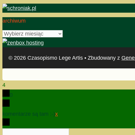
archiwum
archiwum
© 2026 Czasopismo Lege Artis
• Zbudowany z
Gene
4
0
komentarze są tam :-)
x