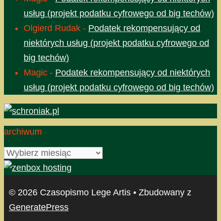
usług (projekt podatku cyfrowego od big techów)
Olgierd Rudak
-
Podatek rekompensujący od
niektórych usług (projekt podatku cyfrowego od
big techów)
Magic
-
Podatek rekompensujący od niektórych
usług (projekt podatku cyfrowego od big techów)
archiwum
archiwum
© 2026 Czasopismo Lege Artis
• Zbudowany z
GeneratePress