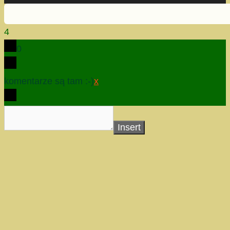
4
0
komentarze są tam :-)
x
Insert