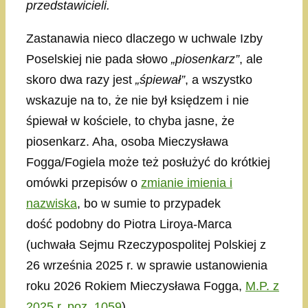
przedstawicieli.
Zastanawia nieco dlaczego w uchwale Izby
Poselskiej nie pada słowo
„piosenkarz”
, ale
skoro dwa razy jest
„śpiewał”
, a wszystko
wskazuje na to, że nie był księdzem i nie
śpiewał w kościele, to chyba jasne, że
piosenkarz. Aha, osoba Mieczysława
Fogga/Fogiela może też posłużyć do krótkiej
omówki przepisów o
zmianie imienia i
nazwiska
, bo w sumie to przypadek
dość podobny do Piotra Liroya-Marca
(uchwała Sejmu Rzeczypospolitej Polskiej z
26 września 2025 r. w sprawie ustanowienia
roku 2026 Rokiem Mieczysława Fogga,
M.P. z
2025 r. poz. 1059
).