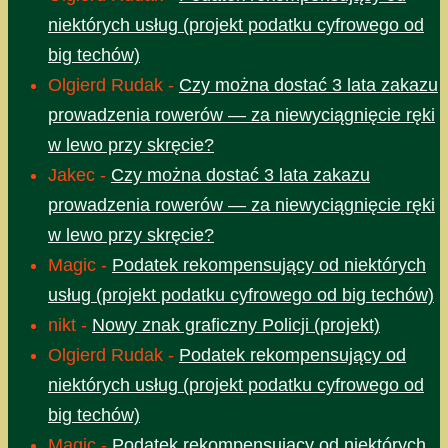
niektórych usług (projekt podatku cyfrowego od
big techów)
Olgierd Rudak
-
Czy można dostać 3 lata zakazu
prowadzenia rowerów — za niewyciągnięcie ręki
w lewo przy skręcie?
Jakec
-
Czy można dostać 3 lata zakazu
prowadzenia rowerów — za niewyciągnięcie ręki
w lewo przy skręcie?
Magic
-
Podatek rekompensujący od niektórych
usług (projekt podatku cyfrowego od big techów)
nikt
-
Nowy znak graficzny Policji (projekt)
Olgierd Rudak
-
Podatek rekompensujący od
niektórych usług (projekt podatku cyfrowego od
big techów)
Magic
-
Podatek rekompensujący od niektórych