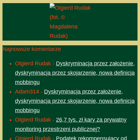
(fot. ©
Magdalena
Rudak)
Najnowsze komentarze
Olgierd Rudak
-
Dyskryminacja przez założenie,
dyskryminacja przez skojarzenie, nowa definicja
mobbingu
Adam314
-
Dyskryminacja przez założenie,
dyskryminacja przez skojarzenie, nowa definicja
mobbingu
Olgierd Rudak
-
26,7 tys. zł kary za prywatny
monitoring przestrzeni publicznej?
Olgierd Rudak
-
Podatek rekompensujący od