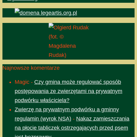
(fot. ©
Magdalena
Rudak)
Najnowsze komentarze
Magic
-
Czy gmina może regulować sposób
postępowania ze zwierzętami na prywatnym
podwórku właściciela?
Zwierzę na prywatnym podwórku a gminny
regulamin (wyrok NSA)
-
Nakaz zamieszczania
na płocie tabliczek ostrzegających przed psem