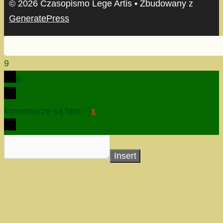
© 2026 Czasopismo Lege Artis
• Zbudowany z
GeneratePress
9
0
komentarze są tam :-)
x
Insert