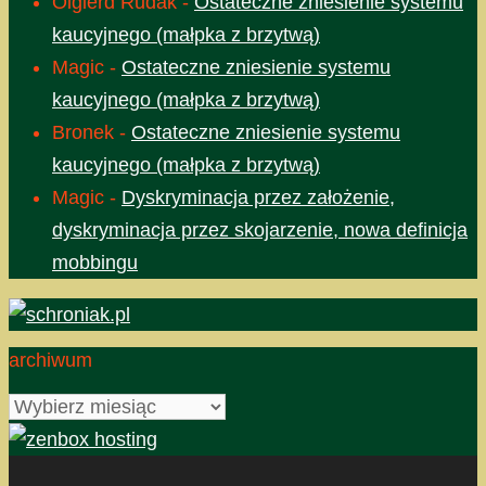
Olgierd Rudak
-
Ostateczne zniesienie systemu
kaucyjnego (małpka z brzytwą)
Magic
-
Ostateczne zniesienie systemu
kaucyjnego (małpka z brzytwą)
Bronek
-
Ostateczne zniesienie systemu
kaucyjnego (małpka z brzytwą)
Magic
-
Dyskryminacja przez założenie,
dyskryminacja przez skojarzenie, nowa definicja
mobbingu
archiwum
archiwum