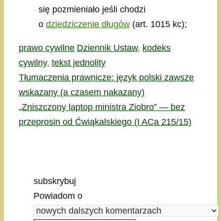
się pozmieniało jeśli chodzi
o
dziedziczenie długów
(art. 1015 kc);
Kategorie
Tagi
prawo cywilne
Dziennik Ustaw
,
kodeks
cywilny
,
tekst jednolity
Tłumaczenia prawnicze: język polski zawsze
wskazany (a czasem nakazany)
„Zniszczony laptop ministra Ziobro” — bez
przeprosin od Ćwiąkalskiego (I ACa 215/15)
subskrybuj
Powiadom o