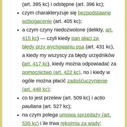
(art. 395 kc) i odstępne (art. 396 kc);
czym charakteryzuje się
bezpodstawne
wzbogacenie
(art. 405 kc);
a czym czyny niedozwolone (delikty,
art.
415 kc
) — czyli kiedy
pan płaci za
błędy przy wychowaniu psa
(art. 431 kc),
a kiedy my wszyscy za błędy urzędników
(
art. 417 kc
), kiedy można odpowiadać za
pomocnictwo (art. 422 kc)
, no i kiedy w
ogóle można płacić
zadośćuczynienie
(art. 448 kc)
;
co to jest przelew (art. 509 kc) i
actio
pauliana
(art. 527 kc);
na czym polega
umowa sprzedaży (art.
535 kc)
i ile trwa
rękojmia za wady
;