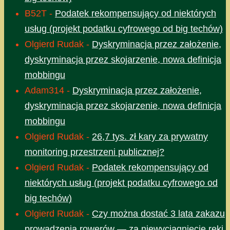
B52T
-
Podatek rekompensujący od niektórych
usług (projekt podatku cyfrowego od big techów)
Olgierd Rudak
-
Dyskryminacja przez założenie,
dyskryminacja przez skojarzenie, nowa definicja
mobbingu
Adam314
-
Dyskryminacja przez założenie,
dyskryminacja przez skojarzenie, nowa definicja
mobbingu
Olgierd Rudak
-
26,7 tys. zł kary za prywatny
monitoring przestrzeni publicznej?
Olgierd Rudak
-
Podatek rekompensujący od
niektórych usług (projekt podatku cyfrowego od
big techów)
Olgierd Rudak
-
Czy można dostać 3 lata zakazu
prowadzenia rowerów — za niewyciągnięcie ręki