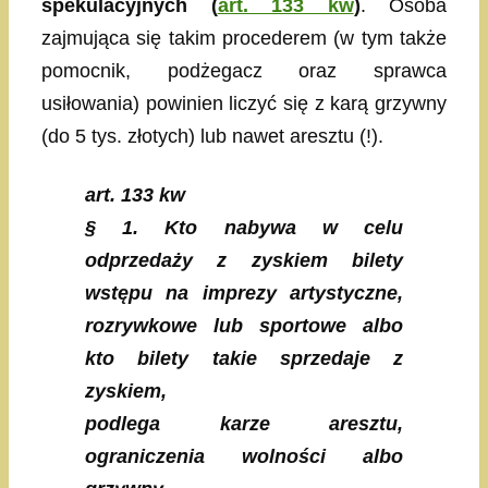
spekulacyjnych (
art. 133 kw
)
. Osoba
zajmująca się takim procederem (w tym także
pomocnik, podżegacz oraz sprawca
usiłowania) powinien liczyć się z karą grzywny
(do 5 tys. złotych) lub nawet aresztu (!).
art. 133 kw
§ 1. Kto nabywa w celu
odprzedaży z zyskiem bilety
wstępu na imprezy artystyczne,
rozrywkowe lub sportowe albo
kto bilety takie sprzedaje z
zyskiem,
podlega karze aresztu,
ograniczenia wolności albo