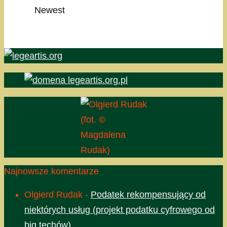
Newest
(fot. ©
Magdalena
Rudak)
Najnowsze komentarze
Olgierd Rudak
-
Podatek rekompensujący od
niektórych usług (projekt podatku cyfrowego od
big techów)