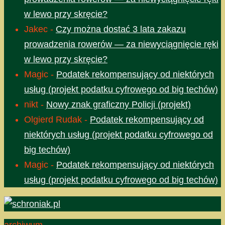
w lewo przy skręcie?
Jakec
-
Czy można dostać 3 lata zakazu
prowadzenia rowerów — za niewyciągnięcie ręki
w lewo przy skręcie?
Magic
-
Podatek rekompensujący od niektórych
usług (projekt podatku cyfrowego od big techów)
nikt
-
Nowy znak graficzny Policji (projekt)
Olgierd Rudak
-
Podatek rekompensujący od
niektórych usług (projekt podatku cyfrowego od
big techów)
Magic
-
Podatek rekompensujący od niektórych
usług (projekt podatku cyfrowego od big techów)
archiwum