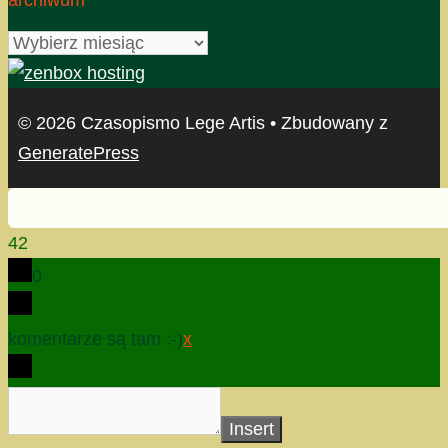
archiwum
© 2026 Czasopismo Lege Artis
• Zbudowany z
GeneratePress
42
0
komentarze są tam :-)
x
Insert