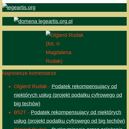
(fot. ©
Magdalena
Rudak)
Najnowsze komentarze
Olgierd Rudak
-
Podatek rekompensujący od
niektórych usług (projekt podatku cyfrowego od
big techów)
B52T
-
Podatek rekompensujący od niektórych
usług (projekt podatku cyfrowego od big techów)