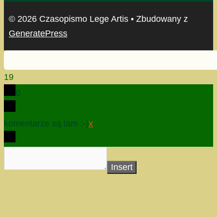
© 2026 Czasopismo Lege Artis
• Zbudowany z
GeneratePress
19
0
komentarze są tam :-)
x
Insert