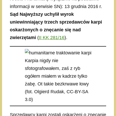
informacji w serwisie SN): 13 grudnia 2016 r.
Sąd Najwyższy uchylił wyrok
uniewinniający trzech sprzedawców karpi
oskarżonych o znęcanie się nad
zwierzętami
(
II KK 281/16
​).
Karpia nigdy nie
sfotografowałem, zaś z ryb
ogółem miałem w kadrze tylko
żabę. Ot takie bezkrwawe łowy
(fot. Olgierd Rudak, CC-BY-SA
3.0)
Sprzedawcy karpi zostali oskarżeni o znęcanie