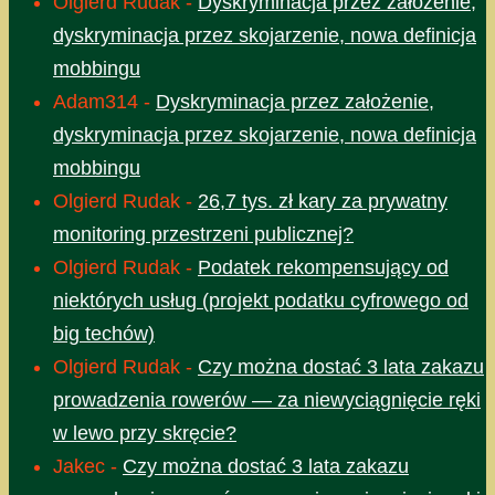
Olgierd Rudak
-
Dyskryminacja przez założenie,
dyskryminacja przez skojarzenie, nowa definicja
mobbingu
Adam314
-
Dyskryminacja przez założenie,
dyskryminacja przez skojarzenie, nowa definicja
mobbingu
Olgierd Rudak
-
26,7 tys. zł kary za prywatny
monitoring przestrzeni publicznej?
Olgierd Rudak
-
Podatek rekompensujący od
niektórych usług (projekt podatku cyfrowego od
big techów)
Olgierd Rudak
-
Czy można dostać 3 lata zakazu
prowadzenia rowerów — za niewyciągnięcie ręki
w lewo przy skręcie?
Jakec
-
Czy można dostać 3 lata zakazu