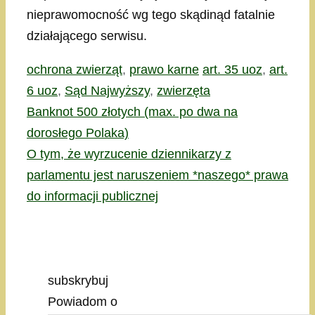
nieprawomocność wg tego skądinąd fatalnie
działającego serwisu.
Kategorie
Tagi
ochrona zwierząt
,
prawo karne
art. 35 uoz
,
art.
6 uoz
,
Sąd Najwyższy
,
zwierzęta
Banknot 500 złotych (max. po dwa na
dorosłego Polaka)
O tym, że wyrzucenie dziennikarzy z
parlamentu jest naruszeniem *naszego* prawa
do informacji publicznej
subskrybuj
Powiadom o