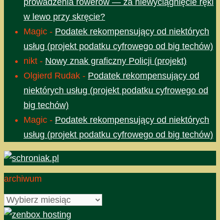
prowadzenia rowerów — za niewyciągnięcie ręki
w lewo przy skręcie?
Magic
-
Podatek rekompensujący od niektórych
usług (projekt podatku cyfrowego od big techów)
nikt
-
Nowy znak graficzny Policji (projekt)
Olgierd Rudak
-
Podatek rekompensujący od
niektórych usług (projekt podatku cyfrowego od
big techów)
Magic
-
Podatek rekompensujący od niektórych
usług (projekt podatku cyfrowego od big techów)
archiwum
archiwum