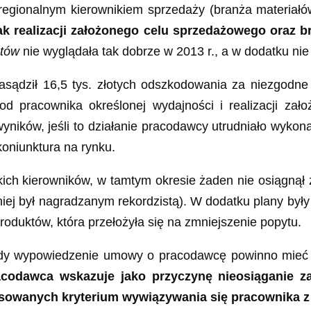
gionalnym kierownikiem sprzedaży (branża materiałó
ak realizacji założonego celu sprzedażowego oraz 
etów
nie wyglądała tak dobrze w 2013 r., a w dodatku ni
zasądził 16,5 tys. złotych odszkodowania za niezgod
pracownika określonej wydajności i realizacji zał
ników, jeśli to działanie pracodawcy utrudniało wyko
oniunktura na rynku.
ch kierowników, w tamtym okresie żaden nie osiągnął 
śniej był nagradzanym rekordzistą). W dodatku plany b
oduktów, która przełożyła się na zmniejszenie popytu.
ady wypowiedzenie umowy o pracodawcę powinno mieć p
acodawca wskazuje jako przyczynę nieosiąganie z
sowanych kryterium wywiązywania się pracownika 