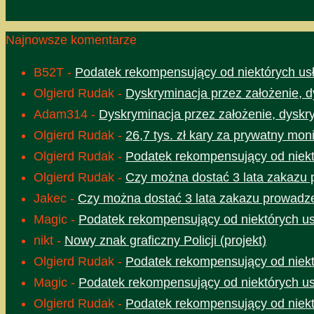
Najnowsze komentarze
B52T
-
Podatek rekompensujący od niektórych usł
Olgierd Rudak
-
Dyskryminacja przez założenie, d
Adam314
-
Dyskryminacja przez założenie, dyskr
Olgierd Rudak
-
26,7 tys. zł kary za prywatny moni
Olgierd Rudak
-
Podatek rekompensujący od niektó
Olgierd Rudak
-
Czy można dostać 3 lata zakazu 
Jakec
-
Czy można dostać 3 lata zakazu prowadze
Magic
-
Podatek rekompensujący od niektórych usł
nikt
-
Nowy znak graficzny Policji (projekt)
Olgierd Rudak
-
Podatek rekompensujący od niektó
Magic
-
Podatek rekompensujący od niektórych usł
Olgierd Rudak
-
Podatek rekompensujący od niektó