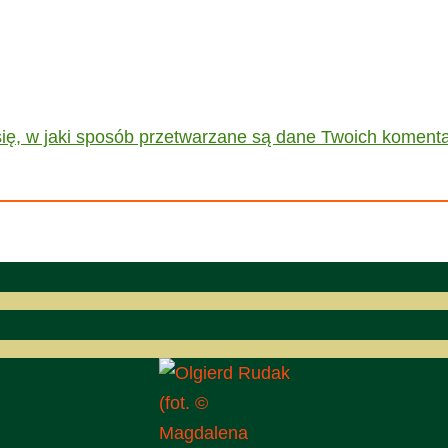
ię, w jaki sposób przetwarzane są dane Twoich komenta
(fot. ©
Magdalena