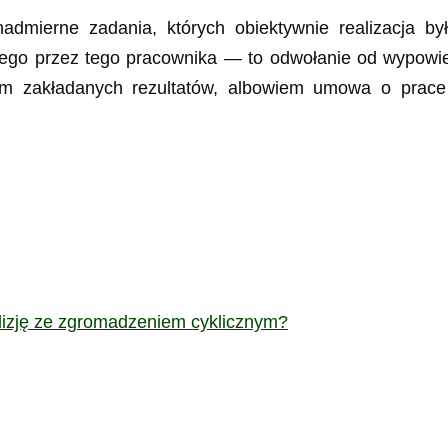
mierne zadania, których obiektywnie realizacja był
owego przez tego pracownika — to odwołanie od wypow
m zakładanych rezultatów, albowiem umowa o prace 
izję ze zgromadzeniem cyklicznym?