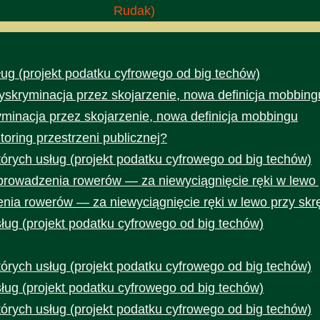
Rudak)
ug (projekt podatku cyfrowego od big techów)
yskryminacja przez skojarzenie, nowa definicja mobbing
yminacja przez skojarzenie, nowa definicja mobbingu
toring przestrzeni publicznej?
rych usług (projekt podatku cyfrowego od big techów)
prowadzenia rowerów — za niewyciągnięcie ręki w lewo 
nia rowerów — za niewyciągnięcie ręki w lewo przy skr
ug (projekt podatku cyfrowego od big techów)
rych usług (projekt podatku cyfrowego od big techów)
ug (projekt podatku cyfrowego od big techów)
rych usług (projekt podatku cyfrowego od big techów)