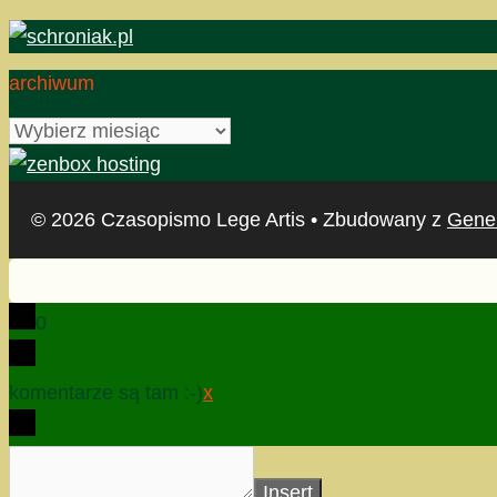
archiwum
archiwum
© 2026 Czasopismo Lege Artis
• Zbudowany z
Gene
0
komentarze są tam :-)
x
Insert