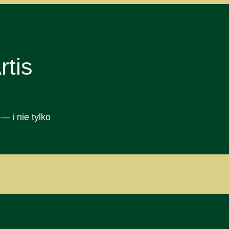
tis
— i nie tylko