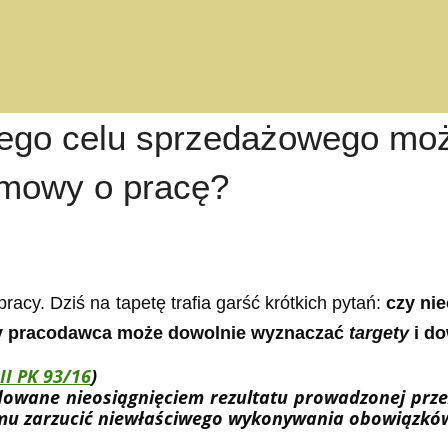
anego celu sprzedażowego mo
umowy o pracę?
acy. Dziś na tapetę trafia garść krótkich pytań:
czy ni
y pracodawca może dowolnie wyznaczać
targety
i d
III PK 93/16
)
wane nieosiągnięciem rezultatu prowadzonej przez 
 mu zarzucić niewłaściwego wykonywania obowiązkó