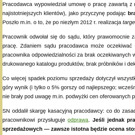
Pracodawca wypowiedział umowę o pracę zawartą z re
najistotniejszych klientów), jako przyczynę podając
br
Poszło m.in. o to, że po niezłym 2012 r. realizacja
targ
Pracownik odwołał się do sądu, który prawomocnie 
pracę. Zdaniem sądu pracodawca może oczekiwać od 
pracownika odpowiedzialności za brak oczekiwanych wy
drukowanego katalogu produktów, brak próbników i dek
Co więcej spadek poziomu sprzedaży dotyczył wszystki
góry wynik (i tylko o 5% gorszy od najlepszego; wcze
nie brały pod uwagę m.in. podwyżki cen oferowanych pr
SN oddalił skargę kasacyjną pracodawcy: co do zas
pracownikowi przysługuje
odprawa
.
Jeśli jednak pr
sprzedażowych — zawsze istotna będzie ocena sto