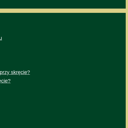
u
przy skręcie?
ęcie?