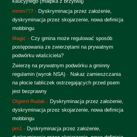
kaucyjnego (małpka z brzytwą)
mmm777
-
Dyskryminacja przez założenie,
dyskryminacja przez skojarzenie, nowa definicja
mobbingu
Magic
-
Czy gmina może regulować sposób
postępowania ze zwierzętami na prywatnym
podwórku właściciela?
Zwierzę na prywatnym podwórku a gminny
regulamin (wyrok NSA)
-
Nakaz zamieszczania
na płocie tabliczek ostrzegających przed psem
jest bezprawny
Olgierd Rudak
-
Dyskryminacja przez założenie,
dyskryminacja przez skojarzenie, nowa definicja
mobbingu
pm1
-
Dyskryminacja przez założenie,