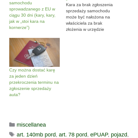
samochodu
Kara za brak zgłoszenia
sprowadzanego z EU w
sprzedaży samochodu
ciągu 30 dni (kary, kary,
może być nałożona na
jak w „stoi kara na
właściciela za brak
kornerze”)
złożenia w urzędzie
zawiadomienia o "nabyciu
lub zbyciu" pojazdu, to
oczywista oczywistość.
Czy to oznacza, że
ukarany może być tylko
kupujący, bo to on staje
Czy można dostać karę
się po transakcji
za jeden dzień
właścicielem rzeczy? Czy
przekroczenia terminu na
jednak sankcja dotyczy
zgłoszenie sprzedaży
także sprzedawcę,
auta?
który…
Kategorie
miscellanea
Tagi
art. 140mb pord
,
art. 78 pord
,
ePUAP
,
pojazd
,