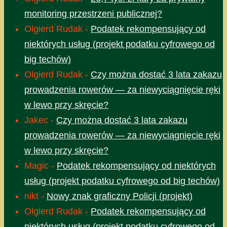
monitoring przestrzeni publicznej?
Olgierd Rudak
-
Podatek rekompensujący od
niektórych usług (projekt podatku cyfrowego od
big techów)
Olgierd Rudak
-
Czy można dostać 3 lata zakazu
prowadzenia rowerów — za niewyciągnięcie ręki
w lewo przy skręcie?
Jakec
-
Czy można dostać 3 lata zakazu
prowadzenia rowerów — za niewyciągnięcie ręki
w lewo przy skręcie?
Magic
-
Podatek rekompensujący od niektórych
usług (projekt podatku cyfrowego od big techów)
nikt
-
Nowy znak graficzny Policji (projekt)
Olgierd Rudak
-
Podatek rekompensujący od
niektórych usług (projekt podatku cyfrowego od