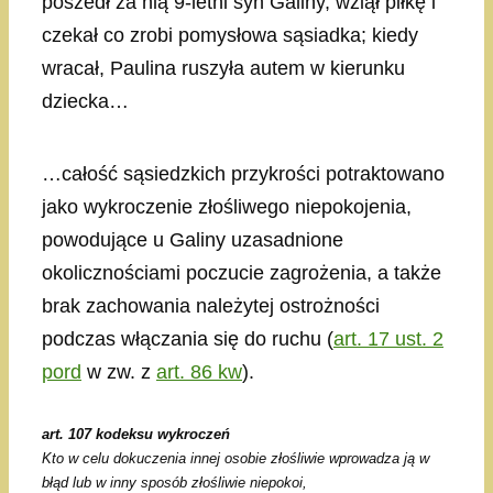
poszedł za nią 9-letni syn Galiny, wziął piłkę i
czekał co zrobi pomysłowa sąsiadka; kiedy
wracał, Paulina ruszyła autem w kierunku
dziecka…
…całość sąsiedzkich przykrości potraktowano
jako wykroczenie złośliwego niepokojenia,
powodujące u Galiny uzasadnione
okolicznościami poczucie zagrożenia, a także
brak zachowania należytej ostrożności
podczas włączania się do ruchu (
art. 17 ust. 2
pord
w zw. z
art. 86 kw
).
art. 107 kodeksu wykroczeń
Kto w celu dokuczenia innej osobie złośliwie wprowadza ją w
błąd lub w inny sposób złośliwie niepokoi,