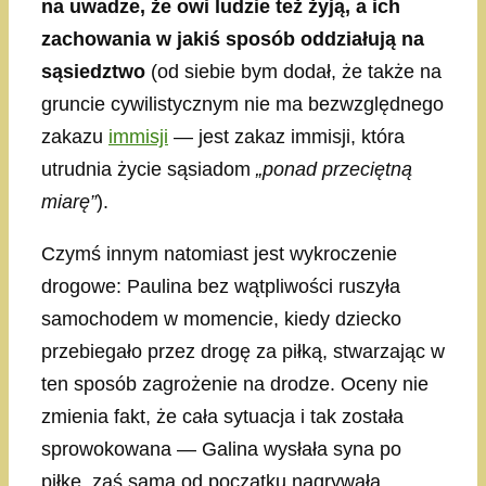
na uwadze, że owi ludzie też żyją, a ich
zachowania w jakiś sposób oddziałują na
sąsiedztwo
(od siebie bym dodał, że także na
gruncie cywilistycznym nie ma bezwzględnego
zakazu
immisji
— jest zakaz immisji, która
utrudnia życie sąsiadom
„ponad przeciętną
miarę”
).
Czymś innym natomiast jest wykroczenie
drogowe: Paulina bez wątpliwości ruszyła
samochodem w momencie, kiedy dziecko
przebiegało przez drogę za piłką, stwarzając w
ten sposób zagrożenie na drodze. Oceny nie
zmienia fakt, że cała sytuacja i tak została
sprowokowana — Galina wysłała syna po
piłkę, zaś sama od początku nagrywała