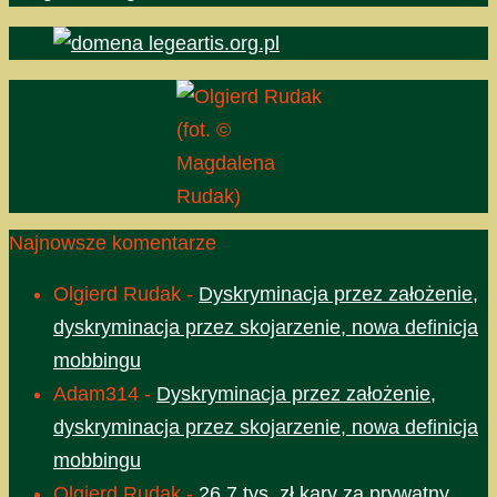
(fot. ©
Magdalena
Rudak)
Najnowsze komentarze
Olgierd Rudak
-
Dyskryminacja przez założenie,
dyskryminacja przez skojarzenie, nowa definicja
mobbingu
Adam314
-
Dyskryminacja przez założenie,
dyskryminacja przez skojarzenie, nowa definicja
mobbingu
Olgierd Rudak
-
26,7 tys. zł kary za prywatny