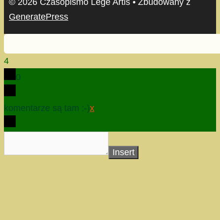
© 2026 Czasopismo Lege Artis
• Zbudowany z
GeneratePress
4
0
komentarze są tam :-)
x
Insert