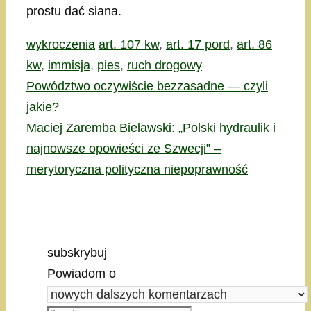
prostu dać siana.
Kategorie
Tagi
wykroczenia
art. 107 kw
,
art. 17 pord
,
art. 86
kw
,
immisja
,
pies
,
ruch drogowy
Powództwo oczywiście bezzasadne — czyli
jakie?
Maciej Zaremba Bielawski: „Polski hydraulik i
najnowsze opowieści ze Szwecji” –
merytoryczna polityczna niepoprawność
subskrybuj
Powiadom o