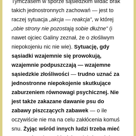
Tymczasem w sporze sąsiedzkim widać brak
takich jednostronnych zachowań — jest to
raczej sytuacja
„akcja — reakcja”
, w której
„obie strony nie pozostają sobie dłużne”
(i
nawet ojciec Galiny zeznał, że o złośliwym
niepokojeniu nic nie wie).
Sytuację, gdy
sąsiadki wzajemnie się prowokują,
wzajemnie podpuszczają — wzajemne
sąsiedzkie złośliwości
—
trudno uznać za
jednostronne niepokojenie skutkujące
zaburzeniem równowagi psychicznej. Nie
jest także zakazane dawanie psu do
zabawy piszczących zabawek
— o ile
oczywiście nie ma na celu zakłócenia komuś
snu.
Żyjąc wśród innych ludzi trzeba mieć