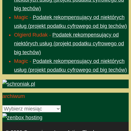
big techów)
Magic
-
Podatek rekompensujący od niektórych
usług (projekt podatku cyfrowego od big techów)
Olgierd Rudak
-
Podatek rekompensujący od
niektórych usług (projekt podatku cyfrowego od
big techów)
Magic
-
Podatek rekompensujący od niektórych
usług (projekt podatku cyfrowego od big techów)
archiwum
archiwum