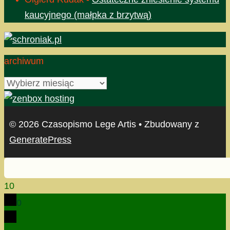
kaucyjnego (małpka z brzytwą)
archiwum
archiwum
© 2026 Czasopismo Lege Artis
• Zbudowany z
GeneratePress
10
0