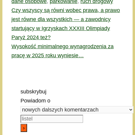
dane osobowe
,
parkowanie
,
ruch drogowy
Czy wszyscy są równi wobec prawa, a prawo
jest równe dla wszystkich — a zawodnicy
startujący w Igrzyskach XXXIII Olimpiady
Paryż 2024 też?
Wysokość minimalnego wynagrodzenia za
pracę w 2025 roku wyniesie…
subskrybuj
Powiadom o