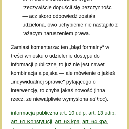
rzeczywiście dopuścił się bezczynności
— acz skoro odpowiedź została
udzielona, owo uchybienie nie nastąpiło z
rażącym naruszeniem prawa.
Zamiast komentarza: ten „błąd formalny” w
treści wniosku o udzielenie dostępu do
informacji publicznej to już nie jest nawet
kombinacja alpejska — ale mówienie o jakieś
„indywidualnej sprawie” pytającego o
interwencję, to chyba jakaś nowość (inna
rzecz, że niewątpliwie wymyślona
ad hoc
).
Kategorie
Tagi
informacja publiczna
art. 10 udip
,
art. 13 udip
,
art. 61 Konstytucji
,
art. 63 kpa
,
art. 64 kpa
,