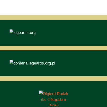
(fot. © Magdalena
Rudak)