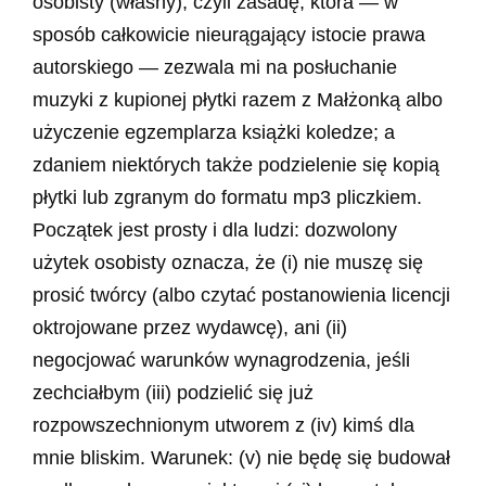
osobisty (własny), czyli zasadę, która — w
sposób całkowicie nieurągający istocie prawa
autorskiego — zezwala mi na posłuchanie
muzyki z kupionej płytki razem z Małżonką albo
użyczenie egzemplarza książki koledze; a
zdaniem niektórych także podzielenie się kopią
płytki lub zgranym do formatu mp3 pliczkiem.
Początek jest prosty i dla ludzi: dozwolony
użytek osobisty oznacza, że (i) nie muszę się
prosić twórcy (albo czytać postanowienia licencji
oktrojowane przez wydawcę), ani (ii)
negocjować warunków wynagrodzenia, jeśli
zechciałbym (iii) podzielić się już
rozpowszechnionym utworem z (iv) kimś dla
mnie bliskim. Warunek: (v) nie będę się budował