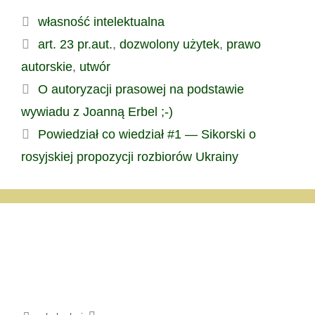
Kategorie
własność intelektualna
Tagi
art. 23 pr.aut.
,
dozwolony użytek
,
prawo
autorskie
,
utwór
O autoryzacji prasowej na podstawie
wywiadu z Joanną Erbel ;-)
Powiedział co wiedział #1 — Sikorski o
rosyjskiej propozycji rozbiorów Ukrainy