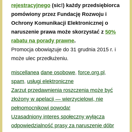
rejestracyjnego
(sic!) każdy przedsiębiorca
pomówiony przez Fundację Rozwoju i
Ochrony Komunikacji Elektronicznej o
naruszenie prawa może skorzystać z
50%
rabatu na porady prawne
.
Promocja obowiązuje do 31 grudnia 2015 r. i
może ulec przedłużeniu.
Kategorie
Tagi
miscellanea
dane osobowe
,
force.org.pl
,
spam
,
usługi elektroniczne
Zarzut przedawnienia roszczenia może być
złożony w apelacji — wierzycielowi, nie
pełnomocnikowi powoda!
Uzasadniony interes społeczny wyłącza
odpowiedzialność prasy za naruszenie dóbr