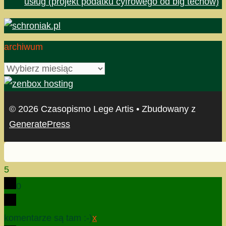
usług (projekt podatku cyfrowego od big techów)
archiwum
archiwum
© 2026 Czasopismo Lege Artis
• Zbudowany z
GeneratePress
5
0
komentarze są tam :-)
x