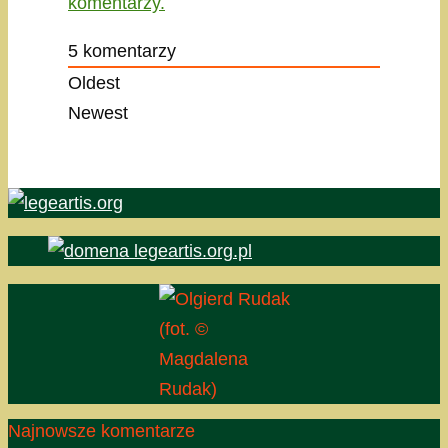
komentarzy.
5
komentarzy
Oldest
Newest
(fot. ©
Magdalena
Rudak)
Najnowsze komentarze