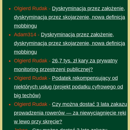
Olgierd Rudak
-
Dyskryminacja przez założenie,
dyskryminacja przez skojarzenie, nowa definicja
mobbingu
Adam314
-
Dyskryminacja przez założenie,
dyskryminacja przez skojarzenie, nowa definicja
mobbingu
Olgierd Rudak
-
26,7 tys. zł kary za prywatny
monitoring przestrzeni publicznej?
Olgierd Rudak
-
Podatek rekompensujący od
niektórych usług (projekt podatku cyfrowego od
big techów)
Olgierd Rudak
-
Czy można dostać 3 lata zakazu
prowadzenia rowerów — za niewyciągnięcie ręki
w lewo przy skręcie?