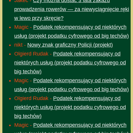
Jakec
-
Czy można dostać 3 lata zakazu
prowadzenia rowerów — za niewyciągnięcie ręki
w lewo przy skręcie?
Magic
-
Podatek rekompensujący od niektórych
usług (projekt podatku cyfrowego od big techów)
nikt
-
Nowy znak graficzny Policji (projekt)
Olgierd Rudak
-
Podatek rekompensujący od
niektórych usług (projekt podatku cyfrowego od
big techów)
Magic
-
Podatek rekompensujący od niektórych
usług (projekt podatku cyfrowego od big techów)
Olgierd Rudak
-
Podatek rekompensujący od
niektórych usług (projekt podatku cyfrowego od
big techów)
Magic
-
Podatek rekompensujący od niektórych