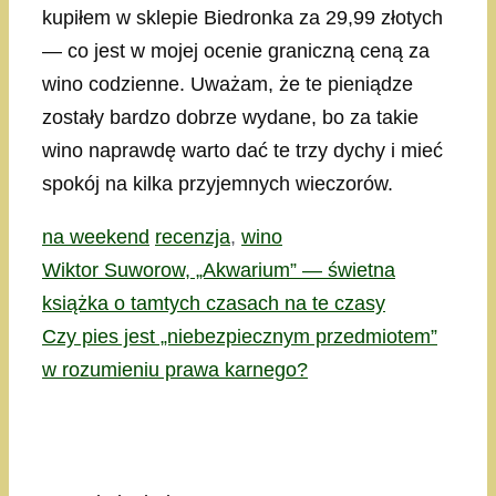
kupiłem w sklepie Biedronka za 29,99 złotych
— co jest w mojej ocenie graniczną ceną za
wino codzienne. Uważam, że te pieniądze
zostały bardzo dobrze wydane, bo za takie
wino naprawdę warto dać te trzy dychy i mieć
spokój na kilka przyjemnych wieczorów.
Kategorie
Tagi
na weekend
recenzja
,
wino
Wiktor Suworow, „Akwarium” — świetna
książka o tamtych czasach na te czasy
Czy pies jest „niebezpiecznym przedmiotem”
w rozumieniu prawa karnego?