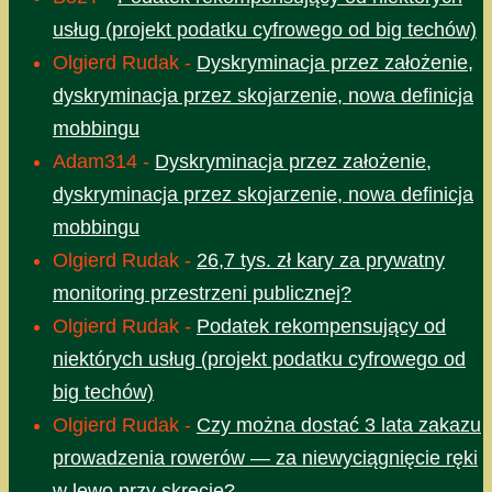
usług (projekt podatku cyfrowego od big techów)
Olgierd Rudak
-
Dyskryminacja przez założenie,
dyskryminacja przez skojarzenie, nowa definicja
mobbingu
Adam314
-
Dyskryminacja przez założenie,
dyskryminacja przez skojarzenie, nowa definicja
mobbingu
Olgierd Rudak
-
26,7 tys. zł kary za prywatny
monitoring przestrzeni publicznej?
Olgierd Rudak
-
Podatek rekompensujący od
niektórych usług (projekt podatku cyfrowego od
big techów)
Olgierd Rudak
-
Czy można dostać 3 lata zakazu
prowadzenia rowerów — za niewyciągnięcie ręki
w lewo przy skręcie?