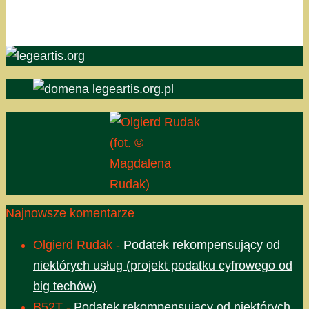
(fot. ©
Magdalena
Rudak)
Najnowsze komentarze
Olgierd Rudak
-
Podatek rekompensujący od
niektórych usług (projekt podatku cyfrowego od
big techów)
B52T
-
Podatek rekompensujący od niektórych