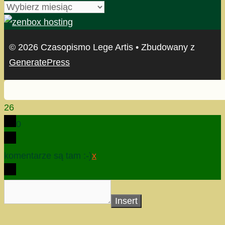
archiwum
© 2026 Czasopismo Lege Artis
• Zbudowany z
GeneratePress
26
0
komentarze są tam :-)
x
Insert