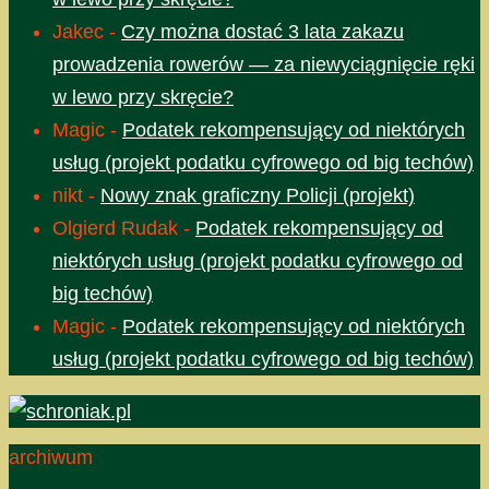
Jakec
-
Czy można dostać 3 lata zakazu
prowadzenia rowerów — za niewyciągnięcie ręki
w lewo przy skręcie?
Magic
-
Podatek rekompensujący od niektórych
usług (projekt podatku cyfrowego od big techów)
nikt
-
Nowy znak graficzny Policji (projekt)
Olgierd Rudak
-
Podatek rekompensujący od
niektórych usług (projekt podatku cyfrowego od
big techów)
Magic
-
Podatek rekompensujący od niektórych
usług (projekt podatku cyfrowego od big techów)
archiwum