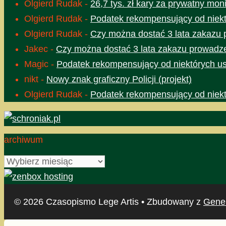
Olgierd Rudak
-
26,7 tys. zł kary za prywatny moni
Olgierd Rudak
-
Podatek rekompensujący od niektó
Olgierd Rudak
-
Czy można dostać 3 lata zakazu 
Jakec
-
Czy można dostać 3 lata zakazu prowadze
Magic
-
Podatek rekompensujący od niektórych usł
nikt
-
Nowy znak graficzny Policji (projekt)
Olgierd Rudak
-
Podatek rekompensujący od niektó
archiwum
archiwum
© 2026 Czasopismo Lege Artis
• Zbudowany z
Gene