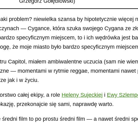
Grzegorz Gołębiowski)
i problem? niewielka szansa by hipotetycznie więcej niż
wczynach — Cygance, która szuka swojego Cygana ze zł
ardzo specyficznym miejscem, to i ich wędrówka jest b
mogę, że moje miasto było bardzo specyficznym miejsce
eatru Capitol, miałem ambiwalentne uczucia (sam nie w
czne — momentami w rytmie reggae, momentami nawet pun
 jak i w życiu.
stwo całej ekipy, a role
Heleny Sujeckiej
i
Ewy Szlemp
e okazję, przekonajcie się sami, naprawdę warto.
 że średni film to po prostu średni film — a nawet średni