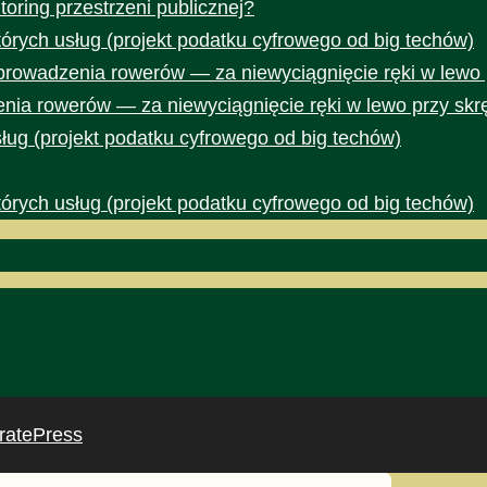
toring przestrzeni publicznej?
rych usług (projekt podatku cyfrowego od big techów)
prowadzenia rowerów — za niewyciągnięcie ręki w lewo 
nia rowerów — za niewyciągnięcie ręki w lewo przy skr
ug (projekt podatku cyfrowego od big techów)
rych usług (projekt podatku cyfrowego od big techów)
ratePress