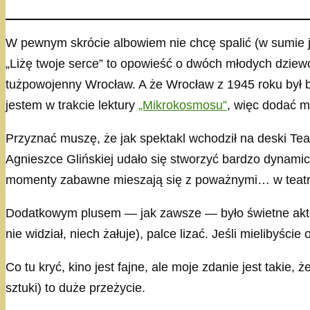
W pewnym skrócie albowiem nie chcę spalić (w sumie jak
„Liżę twoje serce” to opowieść o dwóch młodych dzie
tużpowojenny Wrocław. A że Wrocław z 1945 roku był b
jestem w trakcie lektury
„Mikrokosmosu”
, więc dodać 
Przyznać muszę, że jak spektakl wchodził na deski T
Agnieszce Glińskiej udało się stworzyć bardzo dynami
momenty zabawne mieszają się z poważnymi… w teatrze
Dodatkowym plusem — jak zawsze — było świetne aktor
nie widział, niech żałuje), palce lizać. Jeśli mielibyści
Co tu kryć, kino jest fajne, ale moje zdanie jest takie,
sztuki) to duże przeżycie.