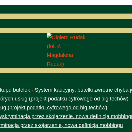
(fot. ©
Magdalena
Rudak)
skupu butelek
-
System kaucyjny: butelki zwrotne chyba j
rych usług (projekt podatku cyfrowego od big techów)
ug (projekt podatku cyfrowego od big techów)
yskryminacja przez skojarzenie, nowa definicja mobbing
yminacja przez skojarzenie, nowa definicja mobbingu