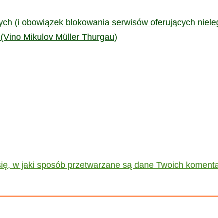
ch (i obowiązek blokowania serwisów oferujących niele
y (Vino Mikulov Müller Thurgau)
ię, w jaki sposób przetwarzane są dane Twoich komenta