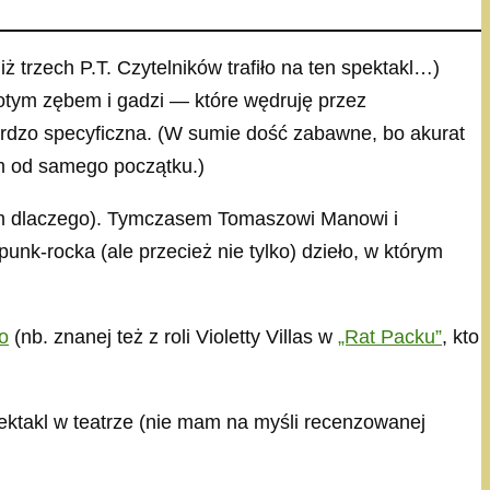
 trzech P.T. Czytelników trafiło na ten spektakl…)
otym zębem i gadzi — które wędruję przez
ardzo specyficzna. (W sumie dość zabawne, bo akurat
m od samego początku.)
iem dlaczego). Tymczasem Tomaszowi Manowi i
k-rocka (ale przecież nie tylko) dzieło, w którym
o
(nb. znanej też z roli Violetty Villas w
„Rat Packu”
, kto
 spektakl w teatrze (nie mam na myśli recenzowanej