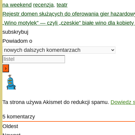
Kategorie
Tagi
na weekend
recenzja
,
teatr
Rejestr domen służących do oferowania gier hazardowy
„Wino motylek” — czyli „czeskie” białe wino dla kobiet
subskrybuj
Powiadom o
Ta strona używa Akismet do redukcji spamu.
Dowiedz s
5
komentarzy
Oldest