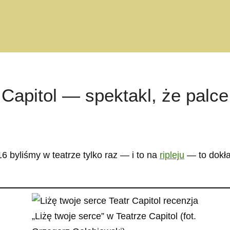
 Capitol — spektakl, że palce
6 byliśmy w teatrze tylko raz — i to na
ripleju
— to dokła
„Liżę twoje serce” w Teatrze Capitol (fot.