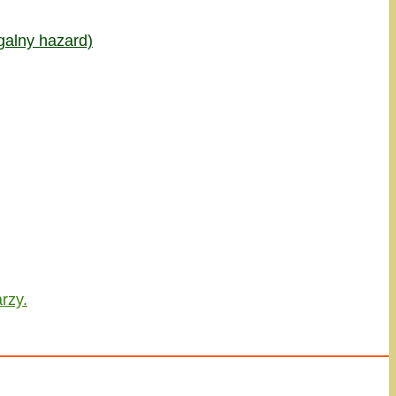
galny hazard)
rzy.