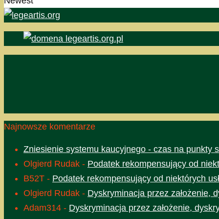
Newest
Najnowsze komentarze
Zniesienie systemu kaucyjnego - czas na punkty 
Olgierd Rudak
-
Podatek rekompensujący od niektó
B52T
-
Podatek rekompensujący od niektórych usł
Olgierd Rudak
-
Dyskryminacja przez założenie, d
Adam314
-
Dyskryminacja przez założenie, dyskr