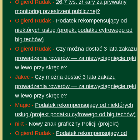
Olgierd Rudak
-
26,7 tys. zł kary za prywatny
monitoring przestrzeni publicznej?
Olgierd Rudak
-
Podatek rekompensujący od
niektórych usług (projekt podatku cyfrowego od
big techów)
Olgierd Rudak
-
Czy można dostać 3 lata zakazu
prowadzenia rowerów — za niewyciągnięcie ręki
w lewo przy skręcie?
Jakec
-
Czy można dostać 3 lata zakazu
prowadzenia rowerów — za niewyciągnięcie ręki
w lewo przy skręcie?
Magic
-
Podatek rekompensujący od niektórych
usług (projekt podatku cyfrowego od big techów)
nikt
-
Nowy znak graficzny Policji (projekt)
Olgierd Rudak
-
Podatek rekompensujący od