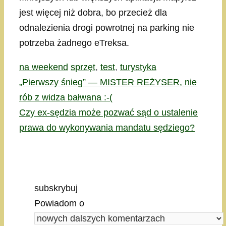
jest więcej niż dobra, bo przecież dla
odnalezienia drogi powrotnej na parking nie
potrzeba żadnego eTreksa.
Kategorie
Tagi
na weekend
sprzęt
,
test
,
turystyka
„Pierwszy śnieg” — MISTER REŻYSER, nie
rób z widza bałwana :-(
Czy ex-sędzia może pozwać sąd o ustalenie
prawa do wykonywania mandatu sędziego?
subskrybuj
Powiadom o