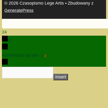
© 2026 Czasopismo Lege Artis
• Zbudowany z
GeneratePress
24
0
komentarze są tam :-)
x
Insert