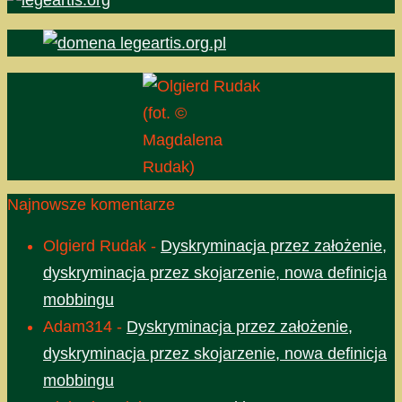
(fot. ©
Magdalena
Rudak)
Najnowsze komentarze
Olgierd Rudak
-
Dyskryminacja przez założenie,
dyskryminacja przez skojarzenie, nowa definicja
mobbingu
Adam314
-
Dyskryminacja przez założenie,
dyskryminacja przez skojarzenie, nowa definicja
mobbingu