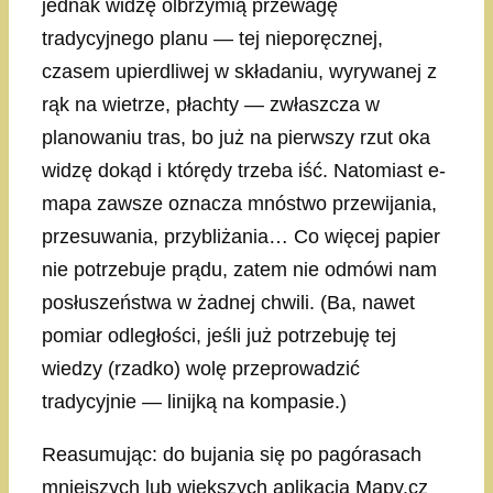
jednak widzę olbrzymią przewagę
tradycyjnego planu — tej nieporęcznej,
czasem upierdliwej w składaniu, wyrywanej z
rąk na wietrze, płachty — zwłaszcza w
planowaniu tras, bo już na pierwszy rzut oka
widzę dokąd i którędy trzeba iść. Natomiast e-
mapa zawsze oznacza mnóstwo przewijania,
przesuwania, przybliżania… Co więcej papier
nie potrzebuje prądu, zatem nie odmówi nam
posłuszeństwa w żadnej chwili. (Ba, nawet
pomiar odległości, jeśli już potrzebuję tej
wiedzy (rzadko) wolę przeprowadzić
tradycyjnie — linijką na kompasie.)
Reasumując: do bujania się po pagórasach
mniejszych lub większych aplikacja Mapy.cz