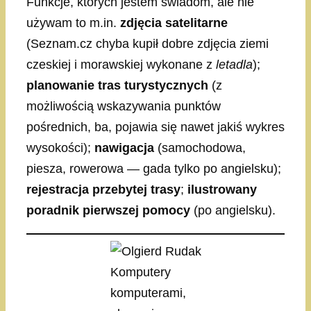
Funkcje, których jestem świadom, ale nie
używam to m.in.
zdjęcia satelitarne
(Seznam.cz chyba kupił dobre zdjęcia ziemi
czeskiej i morawskiej wykonane z
letadla
);
planowanie tras turystycznych
(z
możliwością wskazywania punktów
pośrednich, ba, pojawia się nawet jakiś wykres
wysokości);
nawigacja
(samochodowa,
piesza, rowerowa — gada tylko po angielsku);
rejestracja przebytej trasy
;
ilustrowany
poradnik pierwszej pomocy
(po angielsku).
Komputery
komputerami,