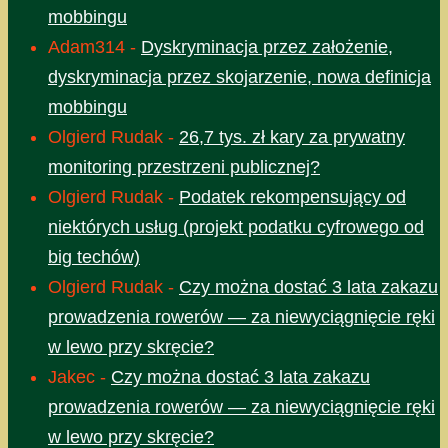
mobbingu
Adam314
-
Dyskryminacja przez założenie,
dyskryminacja przez skojarzenie, nowa definicja
mobbingu
Olgierd Rudak
-
26,7 tys. zł kary za prywatny
monitoring przestrzeni publicznej?
Olgierd Rudak
-
Podatek rekompensujący od
niektórych usług (projekt podatku cyfrowego od
big techów)
Olgierd Rudak
-
Czy można dostać 3 lata zakazu
prowadzenia rowerów — za niewyciągnięcie ręki
w lewo przy skręcie?
Jakec
-
Czy można dostać 3 lata zakazu
prowadzenia rowerów — za niewyciągnięcie ręki
w lewo przy skręcie?