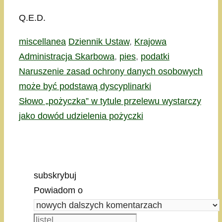
Q.E.D.
Kategorie
Tagi
miscellanea
Dziennik Ustaw
,
Krajowa
Administracja Skarbowa
,
pies
,
podatki
Naruszenie zasad ochrony danych osobowych
może być podstawą dyscyplinarki
Słowo „pożyczka” w tytule przelewu wystarczy
jako dowód udzielenia pożyczki
subskrybuj
Powiadom o