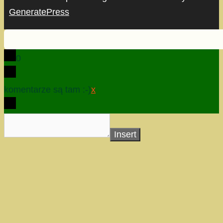
GeneratePress
0
komentarze są tam :-)
x
Insert