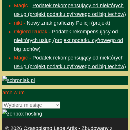
Magic
-
Podatek rekompensujący od niektórych
usług (projekt podatku cyfrowego od big techów)
nikt
-
Nowy znak graficzny Policji (projekt)
Olgierd Rudak
-
Podatek rekompensujący od
niektórych usług (projekt podatku cyfrowego od
big techów)
Magic
-
Podatek rekompensujący od niektórych
usług (projekt podatku cyfrowego od big techów)
archiwum
archiwum
© 2026 Czasopismo Lege Artis
• Zbudowany z