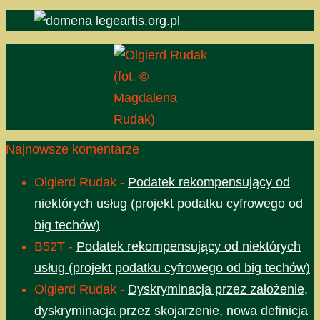
(fot. ©
Magdalena
Rudak)
Najnowsze komentarze
Olgierd Rudak
-
Podatek rekompensujący od
niektórych usług (projekt podatku cyfrowego od
big techów)
B52T
-
Podatek rekompensujący od niektórych
usług (projekt podatku cyfrowego od big techów)
Olgierd Rudak
-
Dyskryminacja przez założenie,
dyskryminacja przez skojarzenie, nowa definicja