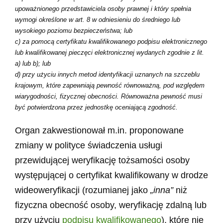
upoważnionego przedstawiciela osoby prawnej i który spełnia
wymogi określone w art. 8 w odniesieniu do średniego lub
wysokiego poziomu bezpieczeństwa; lub
c) za pomocą certyfikatu kwalifikowanego podpisu elektronicznego
lub kwalifikowanej pieczęci elektronicznej wydanych zgodnie z lit.
a) lub b); lub
d) przy użyciu innych metod identyfikacji uznanych na szczeblu
krajowym, które zapewniają pewność równoważną, pod względem
wiarygodności, fizycznej obecności. Równoważna pewność musi
być potwierdzona przez jednostkę oceniającą zgodność.
Organ zakwestionował m.in. proponowane
zmiany w polityce świadczenia usługi
przewidującej weryfikację tożsamości osoby
występującej o certyfikat kwalifikowany w drodze
wideoweryfikacji (rozumianej jako
„inna”
niż
fizyczna obecność osoby, weryfikację zdalną lub
przy użyciu
podpisu kwalifikowanego
), które nie