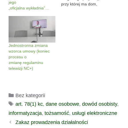
jego
przy której ma dom,
„oficjalna wykładnia”…
może podważać przed
sądem
czynność ustawienia
owego znaku? Czy
jednak zaskarżenie
ustawienia znaku
drogowego wymaga
Jednostronna zmiana
skargi na zatwierdzenie
wzorca umowy (koniec
organizacji ruchu -- a nie
procesu o
na sam fakt, że znak
zmianę regulaminu
się pojawił? Passo dello
telewizji NC+)
Stelvio -- ale nie
pamiętam jakie tam…
Kategorie
Bez kategorii
Tagi
art. 78(1) kc
,
dane osobowe
,
dowód osobisty
,
informatyzacja
,
tożsamość
,
usługi elektroniczne
Zakaz prowadzenia działalności