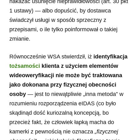
nakazać usunięcie nieprawidłowości (art. 30 pkt
1 ustawy) — albo dopuścić, by dostawca
świadczył usługi w sposób sprzeczny z
przepisami, o ile tylko poinformował o takiej
zmianie.
Równocześnie WSA stwierdził, iż
identyfikacja
tożsamości
klienta z użyciem elementów
wideoweryfikacji nie może być traktowana
jako dokonana przy fizycznej obecności
osoby
— jest to niewątpliwie „inna metoda” w
rozumieniu rozporządzenia eIDAS (co było
skądinąd dość kuriozalną koncepcją, bo
przecież fakt, że człowiek łapką macha do
kamerki z pewnością nie oznacza
„fizycznej