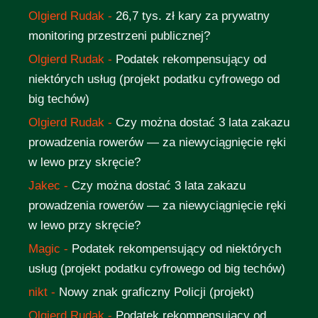
Olgierd Rudak
-
26,7 tys. zł kary za prywatny
monitoring przestrzeni publicznej?
Olgierd Rudak
-
Podatek rekompensujący od
niektórych usług (projekt podatku cyfrowego od
big techów)
Olgierd Rudak
-
Czy można dostać 3 lata zakazu
prowadzenia rowerów — za niewyciągnięcie ręki
w lewo przy skręcie?
Jakec
-
Czy można dostać 3 lata zakazu
prowadzenia rowerów — za niewyciągnięcie ręki
w lewo przy skręcie?
Magic
-
Podatek rekompensujący od niektórych
usług (projekt podatku cyfrowego od big techów)
nikt
-
Nowy znak graficzny Policji (projekt)
Olgierd Rudak
-
Podatek rekompensujący od