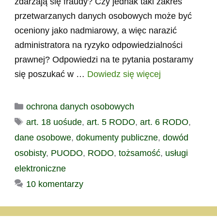
zdarzają się fraudy? Czy jednak taki zakres
przetwarzanych danych osobowych może być
oceniony jako nadmiarowy, a więc narazić
administratora na ryzyko odpowiedzialności
prawnej? Odpowiedzi na te pytania postaramy
się poszukać w …
Dowiedz się więcej
Kategorie
ochrona danych osobowych
Tagi
art. 18 uośude
,
art. 5 RODO
,
art. 6 RODO
,
dane osobowe
,
dokumenty publiczne
,
dowód
osobisty
,
PUODO
,
RODO
,
tożsamość
,
usługi
elektroniczne
10 komentarzy