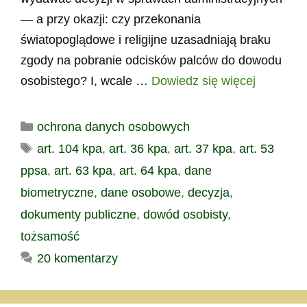
— a przy okazji: czy przekonania
światopoglądowe i religijne uzasadniają braku
zgody na pobranie odcisków palców do dowodu
osobistego? I, wcale …
Dowiedz się więcej
Kategorie
ochrona danych osobowych
Tagi
art. 104 kpa
,
art. 36 kpa
,
art. 37 kpa
,
art. 53
ppsa
,
art. 63 kpa
,
art. 64 kpa
,
dane
biometryczne
,
dane osobowe
,
decyzja
,
dokumenty publiczne
,
dowód osobisty
,
tożsamość
20 komentarzy