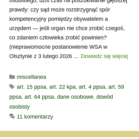
osobistego, dziś czas na poszukiwanie głębszej
prawdy: czy sąd może rozstrzygnąć spór
kompetencyjny pomiędzy obywatelem a
urzędem — jeśli organ nie chce zrobić czegoś,
co zdaniem człowieka zrobić powinien?
(nieprawomocne postanowienie WSA w
Olsztynie z 3 lutego 2026 …
Dowiedz się więcej
Kategorie
miscellanea
Tagi
art. 15 ppsa
,
art. 22 kpa
,
art. 4 ppsa
,
art. 59
ppsa
,
art. 64 ppsa
,
dane osobowe
,
dowód
osobisty
11 komentarzy