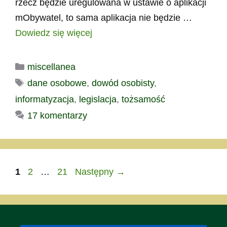
rzecz będzie uregulowana w ustawie o aplikacji
mObywatel, to sama aplikacja nie będzie …
Dowiedz się więcej
Kategorie
miscellanea
Tagi
dane osobowe
,
dowód osobisty
,
informatyzacja
,
legislacja
,
tożsamość
17 komentarzy
Strona
Strona
Strona
1
2
…
21
Następny
→