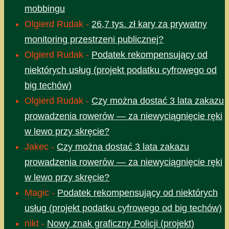
mobbingu
Olgierd Rudak
-
26,7 tys. zł kary za prywatny
monitoring przestrzeni publicznej?
Olgierd Rudak
-
Podatek rekompensujący od
niektórych usług (projekt podatku cyfrowego od
big techów)
Olgierd Rudak
-
Czy można dostać 3 lata zakazu
prowadzenia rowerów — za niewyciągnięcie ręki
w lewo przy skręcie?
Jakec
-
Czy można dostać 3 lata zakazu
prowadzenia rowerów — za niewyciągnięcie ręki
w lewo przy skręcie?
Magic
-
Podatek rekompensujący od niektórych
usług (projekt podatku cyfrowego od big techów)
nikt
-
Nowy znak graficzny Policji (projekt)