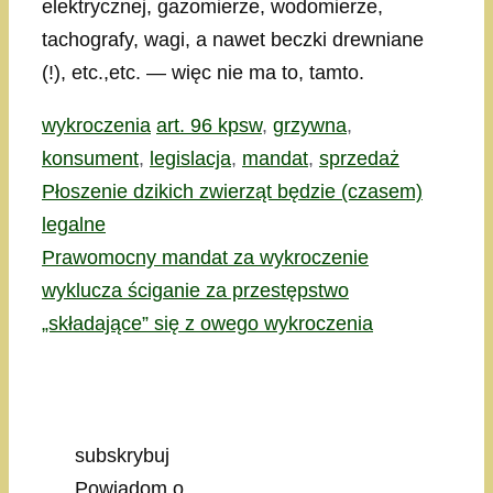
elektrycznej, gazomierze, wodomierze,
tachografy, wagi, a nawet beczki drewniane
(!), etc.,etc. — więc nie ma to, tamto.
Kategorie
Tagi
wykroczenia
art. 96 kpsw
,
grzywna
,
konsument
,
legislacja
,
mandat
,
sprzedaż
Płoszenie dzikich zwierząt będzie (czasem)
legalne
Prawomocny mandat za wykroczenie
wyklucza ściganie za przestępstwo
„składające” się z owego wykroczenia
subskrybuj
Powiadom o