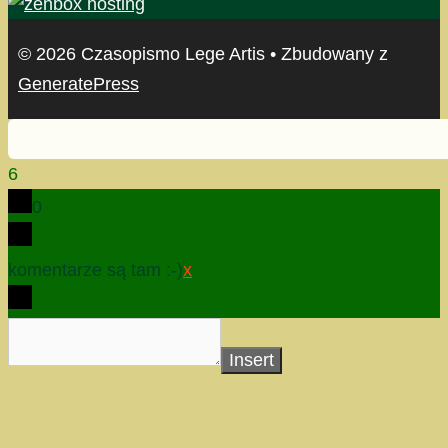
© 2026 Czasopismo Lege Artis
• Zbudowany z
GeneratePress
6
0
komentarze są tam :-)
x
Insert