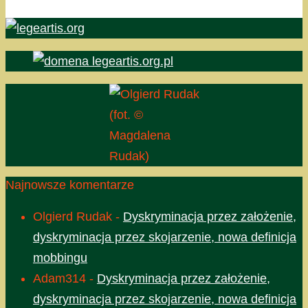
(fot. ©
Magdalena
Rudak)
Najnowsze komentarze
Olgierd Rudak
-
Dyskryminacja przez założenie,
dyskryminacja przez skojarzenie, nowa definicja
mobbingu
Adam314
-
Dyskryminacja przez założenie,
dyskryminacja przez skojarzenie, nowa definicja