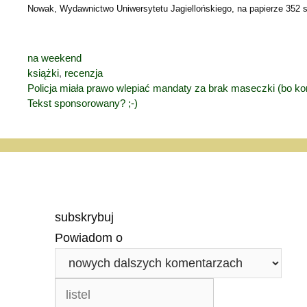
Nowak, Wydawnictwo Uniwersytetu Jagiellońskiego, na papierze 352 st
Kategorie
na weekend
Tagi
książki
,
recenzja
Policja miała prawo wlepiać mandaty za brak maseczki (bo k
Tekst sponsorowany? ;-)
subskrybuj
Powiadom o