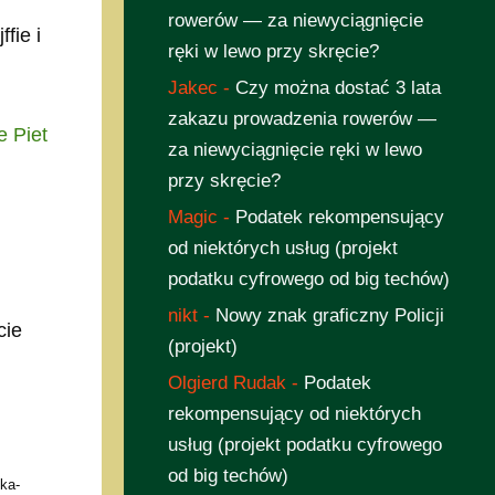
rowerów — za niewyciągnięcie
fie i
ręki w lewo przy skręcie?
Jakec
-
Czy można dostać 3 lata
zakazu prowadzenia rowerów —
e Piet
za niewyciągnięcie ręki w lewo
przy skręcie?
Magic
-
Podatek rekompensujący
od niektórych usług (projekt
podatku cyfrowego od big techów)
nikt
-
Nowy znak graficzny Policji
cie
(projekt)
Olgierd Rudak
-
Podatek
rekompensujący od niektórych
usług (projekt podatku cyfrowego
od big techów)
ka-