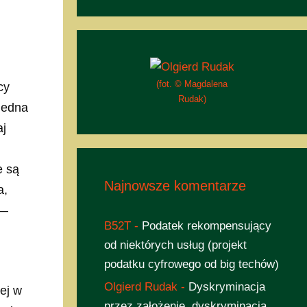
(fot. © Magdalena
cy
Rudak)
 jedna
aj
e są
Najnowsze komentarze
a,
 —
B52T
-
Podatek rekompensujący
od niektórych usług (projekt
podatku cyfrowego od big techów)
Olgierd Rudak
-
Dyskryminacja
nej w
przez założenie, dyskryminacja