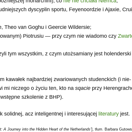
późniejszej monarchini), co
nie nie chciała Niemca
;
udniejszych dyscyplin sportu, Feyenoordzie i Ajaxie, Cruijf
, Theo van Goghu i Geercie Wildersie;
lowanym) Piotrusiu — przy czym nie wiadomo czy
Zwart
czyli tym wszystkim, z czym utożsamiany jest holenderski
 kawałek najbardziej zwariowanych studenckich (i nie-
i mi niczego o życiu ten, kto na
sqacie
przy Herengrach
 wstępne szkolenie z BHP).
lidnej, acz inteligentnej i interesującej
literatury
jest.
t: A Journey into the Hidden Heart of the Netherlands’
], tłum. Barbara Gutows