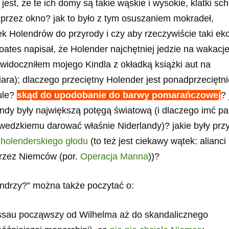
jest, że te ich domy są takie wąskie i wysokie, klatki s
e przez okno? jak to było z tym osuszaniem mokradeł,
nek Holendrów do przyrody i czy aby rzeczywiście taki ek
tes napisał, że Holender najchętniej jedzie na wakacj
widoczniłem mojego Kindla z okładką książki aut na
iara); dlaczego przeciętny Holender jest ponadprzeciętni
sule?
skąd do upodobanie do barwy pomarańczowej
? 
landy były największą potęgą światową (i dlaczego imć p
wedzkiemu darować właśnie Niderlandy)? jakie były prz
e
holenderskiego głodu
(to też jest ciekawy wątek: alianci
przez Niemców (por.
Operacja Manna
))?
endrzy?” można także poczytać o:
Nassau począwszy od Wilhelma aż do skandalicznego