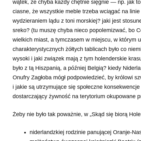
wątek, że chyba każdy chętnie sięgnie — np. jak to 
ciasne, że wszystkie meble trzeba wciągać na lini
wydzieraniem lądu z toni morskiej? jaki jest stosu
sreko? (tu muszę chyba nieco popolemizwać, bo Coa
wielkich miast, a tymczasem w miejscu, w którym u
charakterystycznych żółtych tablicach było co niem
wysoki i jaki związek mają z tym holenderskie kra
było z tą Hiszpanią, a później Belgią? kiedy Nider
Onufry Zagłoba mógł podpowiedzieć, by królowi sz
i jakie są utrzymujące się społeczne konsekwencj
dostarczający żywność na terytorium okupowane 
Żeby nie było tak poważnie, w „Skąd się biorą Hol
niderlandzkiej rodzinie panującej Oranje-