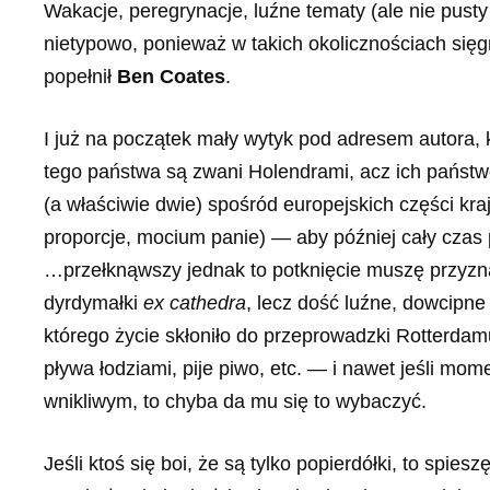
Wakacje, peregrynacje, luźne tematy (ale nie pusty
nietypowo, ponieważ w takich okolicznościach się
popełnił
Ben Coates
.
I już na początek mały wytyk pod adresem autora, 
tego państwa są zwani Holendrami, acz ich państwo 
(a właściwie dwie) spośród europejskich części kraj
proporcje, mocium panie) — aby później cały czas
…przełknąwszy jednak to potknięcie muszę przyzna
dyrdymałki
ex cathedra
, lecz dość luźne, dowcipne
którego życie skłoniło do przeprowadzki Rotterd
pływa łodziami, pije piwo, etc. — i nawet jeśli mo
wnikliwym, to chyba da mu się to wybaczyć.
Jeśli ktoś się boi, że są tylko popierdółki, to spiesz