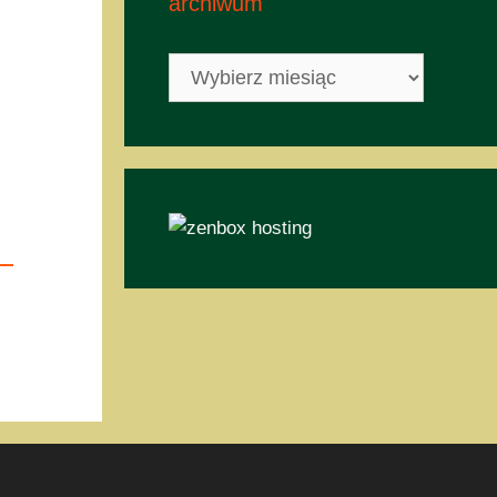
archiwum
archiwum
h