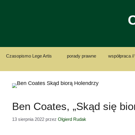
Przejdź
do
C
treści
Czasopismo Lege Artis
porady prawne
współpraca //
Ben Coates, „Skąd się bio
13 sierpnia 2022
przez
Olgierd Rudak