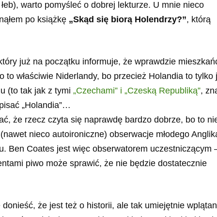
 łeb), warto pomyśleć o dobrej lekturze. U mnie nieco
gnąłem po książkę
„Skąd się biorą Holendrzy?”
, którą
który już na początku informuje, że wprawdzie mieszkań
to właściwie Niderlandy, bo przecież Holandia to tylko
u (to tak jak z tymi
„Czechami” i „Czeską Republiką”
, zn
 pisać „Holandia”…
ć, że rzecz czyta się naprawdę bardzo dobrze, bo to ni
 (nawet nieco autoironiczne) obserwacje młodego Anglik
amu. Ben Coates jest więc obserwatorem uczestniczącym
mentami piwo może sprawić, że nie będzie dostatecznie
ę donieść, że jest też o historii, ale tak umiejętnie wpląta