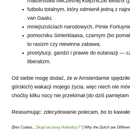
małżeństwa ówczesnej księżniczki Beatrix (
futbolu totalnym, który odmienił jedną z najn
van Gaalu;
mniejszościach narodowych, Pimie Fortuynie
pomocniku Sinterklaasa, czarnym (bo poma
to rasizm czy niewinna zabawa;
prostytucji, gandzi i prawie do eutanazji — 
liberalizm.
Od siebie mogę dodać, że w Amsterdamie spędziłem
górskich) wakacji mojego życia, więc niech nie mów
choćby kilku nocy nie przekimał (do dziś pamiętam
Reasumując: zdecydowanie polecam, bo to kawałek so
(Ben Coates,
„Skąd się biorą Holendrzy?”
[
’Why the Dutch are Differen