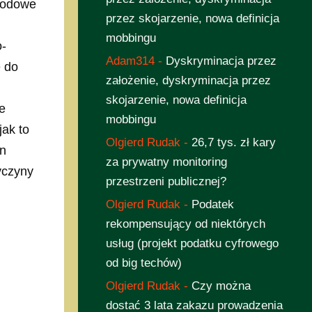
chodowe
przez skojarzenie, nowa definicja
mobbingu
o-
Adam314
-
Dyskryminacja przez
e do
założenie, dyskryminacja przez
skojarzenie, nowa definicja
e
mobbingu
jak to
Olgierd Rudak
-
26,7 tys. zł kary
an
za prywatny monitoring
yczyny
przestrzeni publicznej?
Olgierd Rudak
-
Podatek
rekompensujący od niektórych
usług (projekt podatku cyfrowego
od big techów)
Olgierd Rudak
-
Czy można
dostać 3 lata zakazu prowadzenia