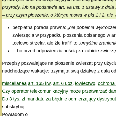
przyrody, lub na podstawie art. 9a ust. 1 ustawy z dnia
– przy czym płoszenie, o którym mowa w pkt 1 i 2, ni
bezpłatna porada prawna:
„nie popełnia wykrocze
zwierzęcia w przypadku płoszenia opisanego w art
„celowo strzelał, ale źle trafił” to
„umyślne zranieni
…bo przed odpowiedzialnością za zabicie zwierzęc
Przepisy pozwalające na płoszenie zwierząt przy użyci
nadchodzące wakacje: trzymajta swą dziatwę z dala od
Kategorie
Tagi
miscellanea
art. 165 kw
,
art. 6 uoz
,
łowiectwo
,
ochrona 
Czy operator telekomunikacyjny może przetwarzać da
Do 3 tys. zł mandatu za błędnie odmierzający dystrybut
subskrybuj
Powiadom o