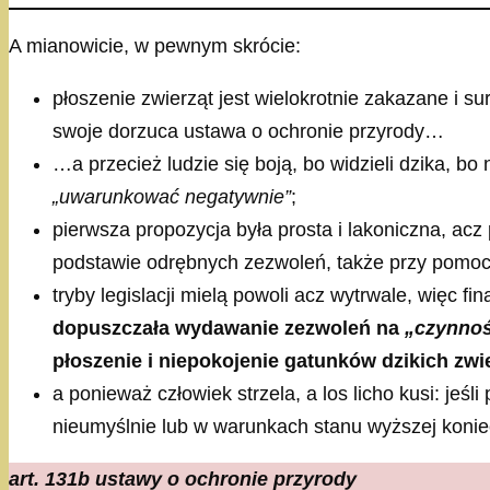
A mianowicie, w pewnym skrócie:
płoszenie zwierząt jest wielokrotnie zakazane i su
swoje dorzuca ustawa o ochronie przyrody…
…a przecież ludzie się boją, bo widzieli dzika, bo
„uwarunkować negatywnie”
;
pierwsza propozycja była prosta i lakoniczna, ac
podstawie odrębnych zezwoleń, także przy pomocy
tryby legislacji mielą powoli acz wytrwale, więc 
dopuszczała wydawanie zezwoleń na
„czynnoś
płoszenie i niepokojenie gatunków dzikich zwi
a ponieważ człowiek strzela, a los licho kusi: jeśl
nieumyślnie lub w warunkach stanu wyższej konie
art. 131b ustawy o ochronie przyrody