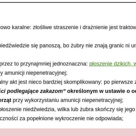
rowo karalne: złośliwe straszenie i drażnienie jest trak
 niedźwiedzie się panoszą, bo żubry nie znają granic ni u
z przez to przynajmniej jednoznaczna:
płoszenie dzikich,
 amunicji niepenetracyjnej;
finalny akt jest nieco bardziej skomplikowany: po pierws
ci podlegające zakazom”
określonym w ustawie o o
erząt
przy wykorzystaniu amunicji niepenetracyjnej;
i płoszenie niedźwiedzia, wilka lub żubra skończy się jeg
czności za popełnione wykroczenie nie odpowiada;