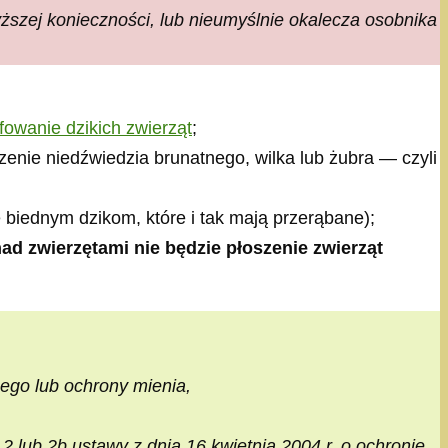
yższej konieczności, lub nieumyślnie okalecza osobnika
fowanie dzikich zwierząt
;
szenie niedźwiedzia brunatnego, wilka lub żubra — czyli
się biednym dzikom, które i tak mają przerąbane);
ad zwierzętami nie będzie płoszenie zwierząt
ego lub ochrony mienia,
2 lub 2b ustawy z dnia 16 kwietnia 2004 r. o ochronie