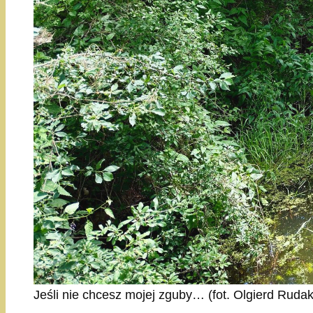
Jeśli nie chcesz mojej zguby… (fot. Olgierd Ruda