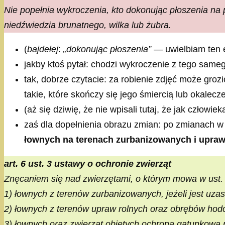
Nie popełnia wykroczenia, kto dokonując płoszenia na p
niedźwiedzia brunatnego, wilka lub żubra.
(
bajdełej
:
„dokonując płoszenia”
— uwielbiam ten 
jakby ktoś pytał: chodzi wykroczenie z tego same
tak, dobrze czytacie: za robienie zdjęć może grozi
takie, które skończy się jego śmiercią lub okalecz
(aż się dziwię, że nie wpisali tutaj, że jak człowie
zaś dla dopełnienia obrazu zmian: po zmianach w
łownych na terenach zurbanizowanych i upra
art. 6 ust. 3 ustawy o ochronie zwierząt
Znęcaniem się nad zwierzętami, o którym mowa w ust. 2,
1) łownych z terenów zurbanizowanych, jeżeli jest uz
2) łownych z terenów upraw rolnych oraz obrębów hod
3) łownych oraz zwierząt objętych ochroną gatunkową n