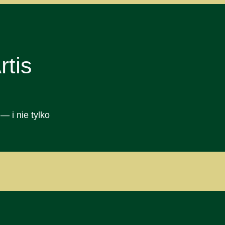
tis
— i nie tylko