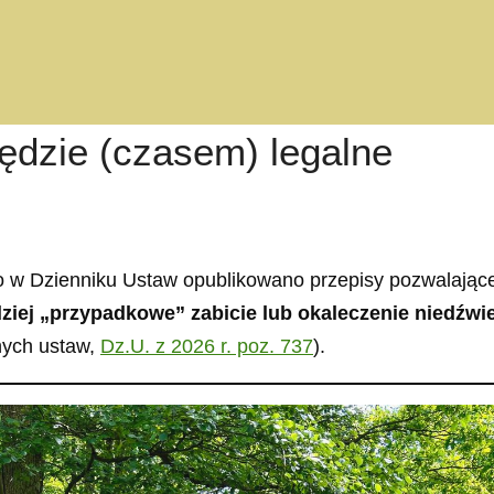
będzie (czasem) legalne
oto w Dzienniku Ustaw opublikowano przepisy pozwalają
dziej „przypadkowe” zabicie lub okaleczenie niedźwi
nych ustaw,
Dz.U. z 2026 r. poz. 737
).