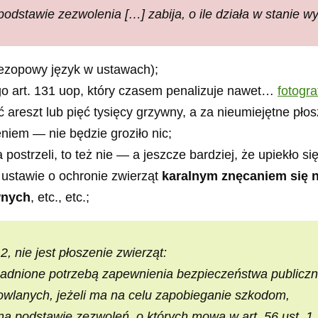
odstawie zezwolenia […] zabija, o ile działa w stanie w
ezopowy język w ustawach);
go art. 131 uop, który czasem penalizuje nawet…
fotogra
ć areszt lub pięć tysięcy grzywny, a za nieumiejętne pło
eniem — nie będzie groziło nic;
ka postrzeli, to też nie — a jeszcze bardziej, że upiekło 
 ustawie o ochronie zwierząt
karalnym znęcaniem się n
wnych
, etc., etc.;
 nie jest płoszenie zwierząt:
asadnione potrzebą zapewnienia bezpieczeństwa publiczn
owlanych, jeżeli ma na celu zapobieganie szkodom,
a podstawie zezwoleń, o których mowa w art. 56 ust. 1, 