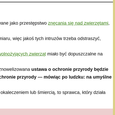
towane jako przestępstwo
znęcania się nad zwierzętami
,
miaru, więc jakoś tych intruzów trzeba odstraszyć,
 wolnożyjących zwierząt
miało być dopuszczalne na
ze znowelizowana
ustawa o ochronie przyrody będzie
chronie przyrody — mówiąc po ludzku: na umyślne
o okaleczeniem lub śmiercią, to sprawca, który działa