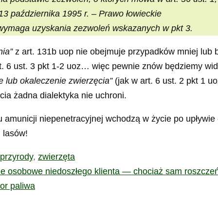
 13 października 1995 r. – Prawo łowieckie
e wymaga uzyskania zezwoleń wskazanych w pkt 3.
nia”
z art. 131b uop nie obejmuje przypadków mniej lub 
. 6 ust. 3 pkt 1-2 uoz… więc pewnie znów będziemy widzi
e lub okaleczenie zwierzęcia”
(jak w art. 6 ust. 2 pkt 1 
ia żadna dialektyka nie uchroni.
u amunicji niepenetracyjnej wchodzą w życie po upływie 
 lasów!
przyrody
,
zwierzęta
ne osobowe niedoszłego klienta — chociaż sam roszcz
or paliwa