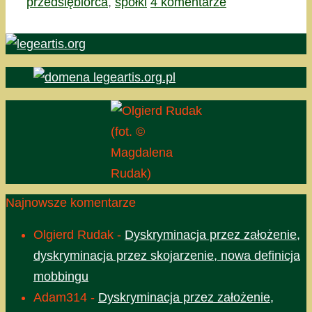
przedsiębiorca
,
spółki
4 komentarze
(fot. ©
Magdalena
Rudak)
Najnowsze komentarze
Olgierd Rudak
-
Dyskryminacja przez założenie,
dyskryminacja przez skojarzenie, nowa definicja
mobbingu
Adam314
-
Dyskryminacja przez założenie,