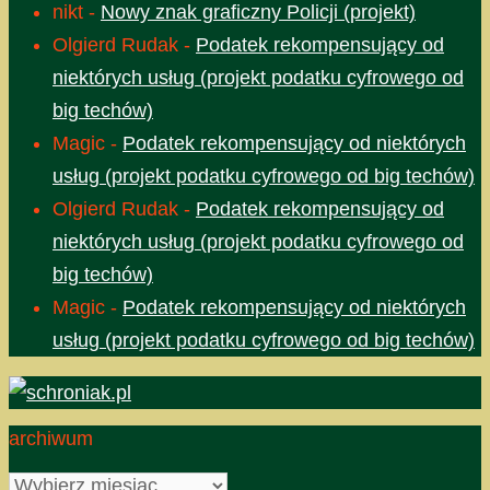
nikt
-
Nowy znak graficzny Policji (projekt)
Olgierd Rudak
-
Podatek rekompensujący od
niektórych usług (projekt podatku cyfrowego od
big techów)
Magic
-
Podatek rekompensujący od niektórych
usług (projekt podatku cyfrowego od big techów)
Olgierd Rudak
-
Podatek rekompensujący od
niektórych usług (projekt podatku cyfrowego od
big techów)
Magic
-
Podatek rekompensujący od niektórych
usług (projekt podatku cyfrowego od big techów)
archiwum
archiwum