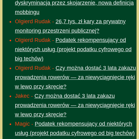
dyskryminacja przez skojarzenie, nowa definicja
mobbingu
Olgierd Rudak
-
26,7 tys. zł kary za prywatny
monitoring przestrzeni publicznej?
Olgierd Rudak
-
Podatek rekompensujący od
niektórych usług (projekt podatku cyfrowego od
big techów)
Olgierd Rudak
-
Czy można dostać 3 lata zakazu
prowadzenia rowerów — za niewyciągnięcie ręki
w lewo przy skręcie?
Jakec
-
Czy można dostać 3 lata zakazu
prowadzenia rowerów — za niewyciągnięcie ręki
w lewo przy skręcie?
Magic
-
Podatek rekompensujący od niektórych
usług (projekt podatku cyfrowego od big techów)