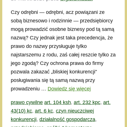
Czy odrębni — odrębni, acz powiązani ze
sobą biznesowo i rodzinnie — przedsiębiorcy
mogą prowadzić osobne biznesy pod tą samą
nazwą? Czy jednak jest taka precedencja, że
prawo do nazwy przysługuje tylko
najstarszemu z rodu, zaś całej reszcie tylko za
jego zgodą? Czy ochrona prawa do firmy
pozwala zakazać „bliskiej konkurencji”
posługiwania się tą samą nazwą przy
prowadzeniu …
Dowiedz się więcej
Kategorie
Tagi
prawo cywilne
art. 104 ksh
,
art. 232 kpc
,
art.
43(10) kc
,
art. 6 kc
,
czyn nieuczciwej
konkurencji
,
działalność gospodarcza
,