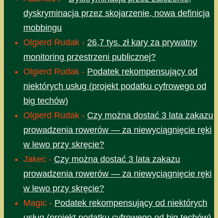
dyskryminacja przez skojarzenie, nowa definicja
mobbingu
Olgierd Rudak
-
26,7 tys. zł kary za prywatny
monitoring przestrzeni publicznej?
Olgierd Rudak
-
Podatek rekompensujący od
niektórych usług (projekt podatku cyfrowego od
big techów)
Olgierd Rudak
-
Czy można dostać 3 lata zakazu
prowadzenia rowerów — za niewyciągnięcie ręki
w lewo przy skręcie?
Jakec
-
Czy można dostać 3 lata zakazu
prowadzenia rowerów — za niewyciągnięcie ręki
w lewo przy skręcie?
Magic
-
Podatek rekompensujący od niektórych
usług (projekt podatku cyfrowego od big techów)