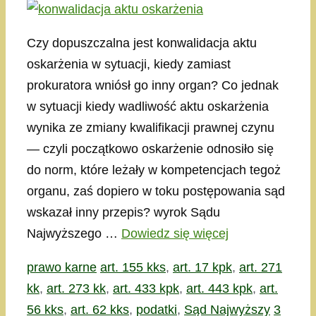
Czy dopuszczalna jest konwalidacja aktu
oskarżenia w sytuacji, kiedy zamiast
prokuratora wniósł go inny organ? Co jednak
w sytuacji kiedy wadliwość aktu oskarżenia
wynika ze zmiany kwalifikacji prawnej czynu
— czyli początkowo oskarżenie odnosiło się
do norm, które leżały w kompetencjach tegoż
organu, zaś dopiero w toku postępowania sąd
wskazał inny przepis? wyrok Sądu
Najwyższego …
Dowiedz się więcej
Kategorie
Tagi
prawo karne
art. 155 kks
,
art. 17 kpk
,
art. 271
kk
,
art. 273 kk
,
art. 433 kpk
,
art. 443 kpk
,
art.
56 kks
,
art. 62 kks
,
podatki
,
Sąd Najwyższy
3