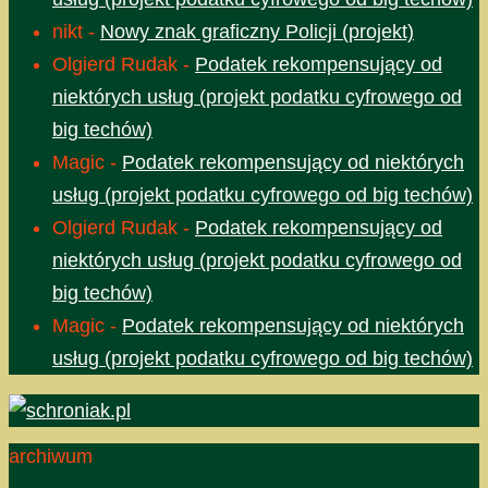
nikt
-
Nowy znak graficzny Policji (projekt)
Olgierd Rudak
-
Podatek rekompensujący od
niektórych usług (projekt podatku cyfrowego od
big techów)
Magic
-
Podatek rekompensujący od niektórych
usług (projekt podatku cyfrowego od big techów)
Olgierd Rudak
-
Podatek rekompensujący od
niektórych usług (projekt podatku cyfrowego od
big techów)
Magic
-
Podatek rekompensujący od niektórych
usług (projekt podatku cyfrowego od big techów)
archiwum