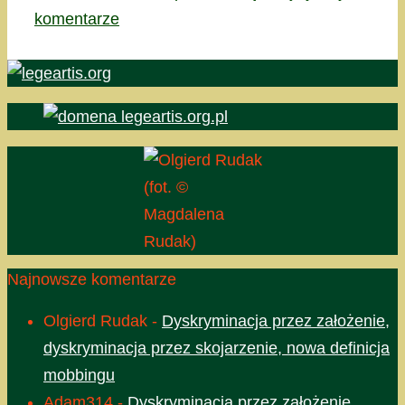
komentarze
(fot. ©
Magdalena
Rudak)
Najnowsze komentarze
Olgierd Rudak
-
Dyskryminacja przez założenie,
dyskryminacja przez skojarzenie, nowa definicja
mobbingu
Adam314
-
Dyskryminacja przez założenie,