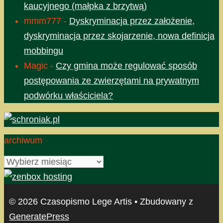
kaucyjnego (małpka z brzytwą)
mmm777
-
Dyskryminacja przez założenie,
dyskryminacja przez skojarzenie, nowa definicja
mobbingu
Magic
-
Czy gmina może regulować sposób
postępowania ze zwierzętami na prywatnym
podwórku właściciela?
archiwum
archiwum
© 2026 Czasopismo Lege Artis
• Zbudowany z
GeneratePress