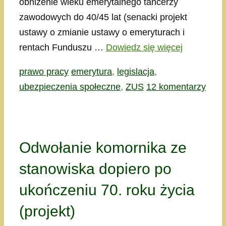
obniżenie wieku emerytalnego tancerzy
zawodowych do 40/45 lat (senacki projekt
ustawy o zmianie ustawy o emeryturach i
rentach Funduszu …
Dowiedz się więcej
Kategorie
Tagi
prawo pracy
emerytura
,
legislacja
,
ubezpieczenia społeczne
,
ZUS
12 komentarzy
Odwołanie komornika ze
stanowiska dopiero po
ukończeniu 70. roku życia
(projekt)