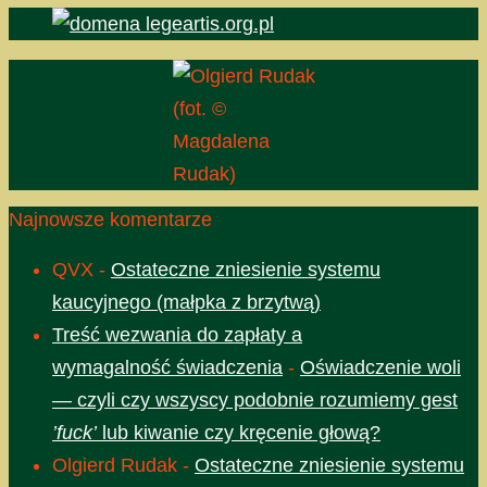
(fot. ©
Magdalena
Rudak)
Najnowsze komentarze
QVX
-
Ostateczne zniesienie systemu
kaucyjnego (małpka z brzytwą)
Treść wezwania do zapłaty a
wymagalność świadczenia
-
Oświadczenie woli
— czyli czy wszyscy podobnie rozumiemy gest
’fuck’
lub kiwanie czy kręcenie głową?
Olgierd Rudak
-
Ostateczne zniesienie systemu