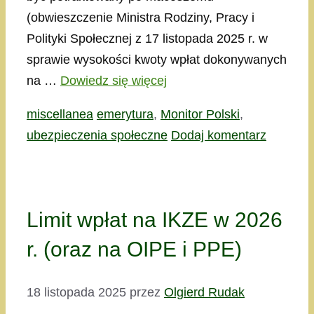
(obwieszczenie Ministra Rodziny, Pracy i
Polityki Społecznej z 17 listopada 2025 r. w
sprawie wysokości kwoty wpłat dokonywanych
na …
Dowiedz się więcej
Kategorie
Tagi
miscellanea
emerytura
,
Monitor Polski
,
ubezpieczenia społeczne
Dodaj komentarz
Limit wpłat na IKZE w 2026
r. (oraz na OIPE i PPE)
18 listopada 2025
przez
Olgierd Rudak