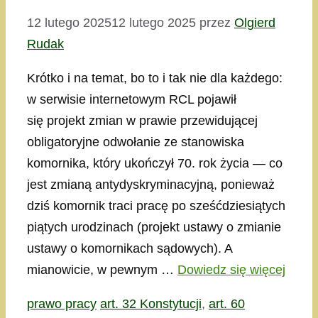
12 lutego 2025
12 lutego 2025
przez
Olgierd
Rudak
Krótko i na temat, bo to i tak nie dla każdego:
w serwisie internetowym RCL pojawił
się projekt zmian w prawie przewidującej
obligatoryjne odwołanie ze stanowiska
komornika, który ukończył 70. rok życia — co
jest zmianą antydyskryminacyjną, ponieważ
dziś komornik traci pracę po sześćdziesiątych
piątych urodzinach (projekt ustawy o zmianie
ustawy o komornikach sądowych). A
mianowicie, w pewnym …
Dowiedz się więcej
Kategorie
Tagi
prawo pracy
art. 32 Konstytucji
,
art. 60