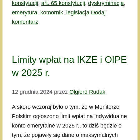
konstytucji
,
art. 65 konstytucji
,
dyskryminacja
,
emerytura
,
komornik
,
legislacja
Dodaj
komentarz
Limity wpłat na IKZE i OIPE
w 2025 r.
12 grudnia 2024
przez
Olgierd Rudak
A skoro wczoraj było o tym, że w Monitorze
Polskim ogłoszono limit wpłat na indywidualne
konto emerytalne w 2025 r., to dziś będzie o
tym, że pojawiły się dane o maksymalnych