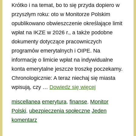
Krótko i na temat, bo to się przyda dopiero w
przyszłym roku: oto w Monitorze Polskim
opublikowano obwieszczenie określające limit
wpłat na IKZE w 2026 r., a także podobne
dokumenty dotyczące pracowniczych
programów emerytalnych i OIPE. Na
informację o limicie wpłat na indywidualne
konta emerytalne jeszcze troszkę poczekamy.
Chronologicznie: A teraz niechaj się miasta
wpisują, czy …
Dowiedz się więcej
Kategorie
Tagi
miscellanea
emerytura
,
finanse
,
Monitor
Polski
,
ubezpieczenia społeczne
Jeden
komentarz