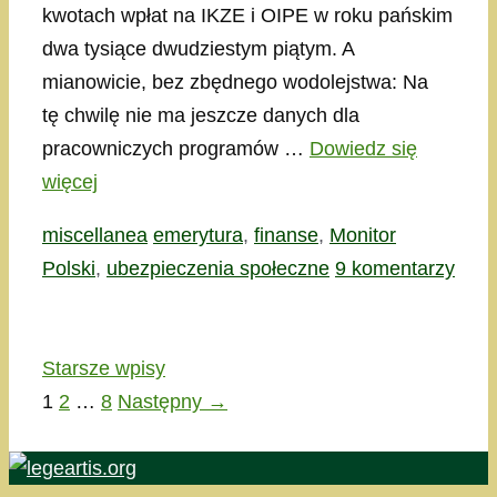
kwotach wpłat na IKZE i OIPE w roku pańskim
dwa tysiące dwudziestym piątym. A
mianowicie, bez zbędnego wodolejstwa: Na
tę chwilę nie ma jeszcze danych dla
pracowniczych programów …
Dowiedz się
więcej
Kategorie
Tagi
miscellanea
emerytura
,
finanse
,
Monitor
Polski
,
ubezpieczenia społeczne
9 komentarzy
Starsze wpisy
Strona
Strona
Strona
1
2
…
8
Następny
→