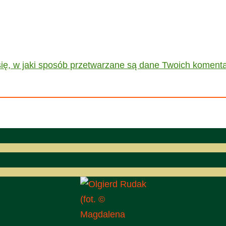
ię, w jaki sposób przetwarzane są dane Twoich komenta
(fot. ©
Magdalena