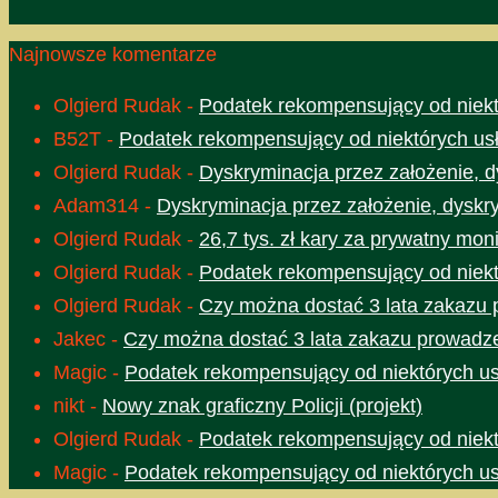
Najnowsze komentarze
Olgierd Rudak
-
Podatek rekompensujący od niektó
B52T
-
Podatek rekompensujący od niektórych usł
Olgierd Rudak
-
Dyskryminacja przez założenie, d
Adam314
-
Dyskryminacja przez założenie, dyskr
Olgierd Rudak
-
26,7 tys. zł kary za prywatny moni
Olgierd Rudak
-
Podatek rekompensujący od niektó
Olgierd Rudak
-
Czy można dostać 3 lata zakazu 
Jakec
-
Czy można dostać 3 lata zakazu prowadze
Magic
-
Podatek rekompensujący od niektórych usł
nikt
-
Nowy znak graficzny Policji (projekt)
Olgierd Rudak
-
Podatek rekompensujący od niektó
Magic
-
Podatek rekompensujący od niektórych usł