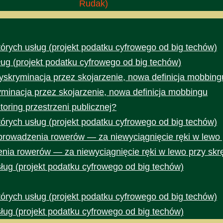
Rudak)
rych usług (projekt podatku cyfrowego od big techów)
ug (projekt podatku cyfrowego od big techów)
yskryminacja przez skojarzenie, nowa definicja mobbing
yminacja przez skojarzenie, nowa definicja mobbingu
toring przestrzeni publicznej?
rych usług (projekt podatku cyfrowego od big techów)
prowadzenia rowerów — za niewyciągnięcie ręki w lewo 
nia rowerów — za niewyciągnięcie ręki w lewo przy skr
ug (projekt podatku cyfrowego od big techów)
rych usług (projekt podatku cyfrowego od big techów)
ug (projekt podatku cyfrowego od big techów)