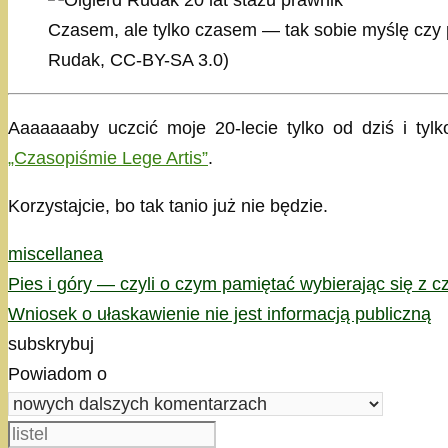
Czasem, ale tylko czasem — tak sobie myślę czy p
Rudak, CC-BY-SA 3.0)
Aaaaaaaby uczcić moje 20-lecie tylko od dziś i tyl
„Czasopiśmie Lege Artis”
.
Korzystajcie, bo tak tanio już nie będzie.
Kategorie
miscellanea
Pies i góry — czyli o czym pamiętać wybierając się z 
Wniosek o ułaskawienie nie jest informacją publiczną
subskrybuj
Powiadom o