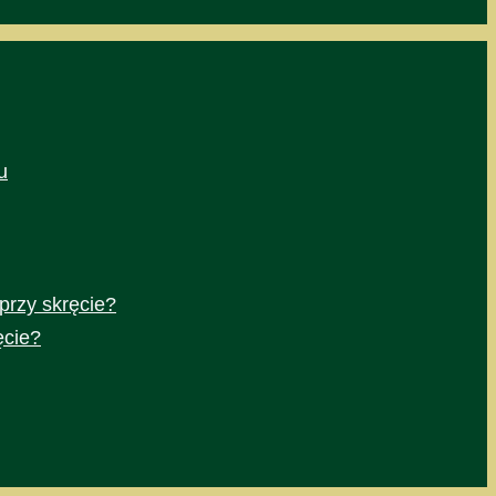
u
przy skręcie?
ęcie?