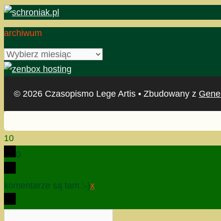
archiwum
archiwum
© 2026 Czasopismo Lege Artis
• Zbudowany z
Gene
10
0
komentarze są tam :-)
x