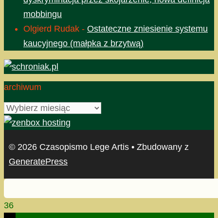
mobbingu
Olgierd Rudak
-
Ostateczne zniesienie systemu
kaucyjnego (małpka z brzytwą)
archiwum
archiwum
© 2026 Czasopismo Lege Artis
• Zbudowany z
GeneratePress
36