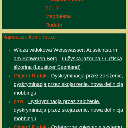
(fot. ©
Magdalena
Rudak)
Najnowsze komentarze
Wieża widokowa Weisswasser: Aussichtsturm
am Schweren Berg
-
Łužyska jazorina / Łužiska
jězorina (Lausitzer Seenland)
Olgierd Rudak
-
Dyskryminacja przez założenie,
dyskryminacja przez skojarzenie, nowa definicja
mobbingu
pm1
-
Dyskryminacja przez założenie,
dyskryminacja przez skojarzenie, nowa definicja
mobbingu
Olgierd Rudak
-
Ostateczne zniesienie systemu