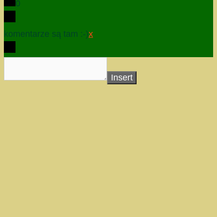
0
komentarze są tam :-)
x
Insert