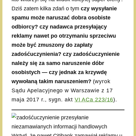
Dziś zatem kilka zdań o tym
czy wysyłanie
spamu może naruszać dobra osobiste
odbiorcy? czy nadawca przesyłający
reklamy nawet po otrzymaniu sprzeciwu
może być zmuszony do zapłaty
zadośćuczynienia? czy zadośćuczynienie
należy się za samo naruszenie dóbr
osobistych — czy jednak za krzywdę
wywołaną takim naruszeniem?
(
wyrok
Sądu Apelacyjnego w Warszawie z 17
maja 2017 r., sygn. akt
VI ACa 223/16
).
Wstyd, że nawet Citibank zamawiał reklamy u