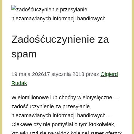
Zadośćuczynienie za
spam
19 maja 2026
17 stycznia 2018
przez
Olgierd
Rudak
Wielomilionowe lub choćby wielotysięczne —
zadośćuczynienie za przesyłanie
niezamawianych informacji handlowych…
Ciekawe czy nie pomyślał o tym ktokolwiek,
kto wkurzył się na widok kolejnej super oferty?