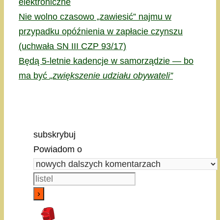
elektroniczne
Nie wolno czasowo „zawiesić” najmu w
przypadku opóźnienia w zapłacie czynszu
(uchwała SN III CZP 93/17)
Będą 5-letnie kadencje w samorządzie — bo
ma być
„zwiększenie udziału obywateli”
subskrybuj
Powiadom o