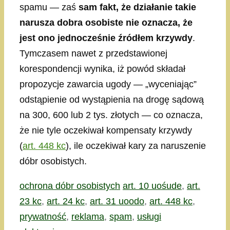
spamu — zaś
sam fakt, że działanie takie
narusza dobra osobiste nie oznacza, że
jest ono jednocześnie źródłem krzywdy
.
Tymczasem nawet z przedstawionej
korespondencji wynika, iż powód składał
propozycje zawarcia ugody — „wyceniając”
odstąpienie od wystąpienia na drogę sądową
na 300, 600 lub 2 tys. złotych — co oznacza,
że nie tyle oczekiwał kompensaty krzywdy
(
art. 448 kc
), ile oczekiwał kary za naruszenie
dóbr osobistych.
Kategorie
Tagi
ochrona dóbr osobistych
art. 10 uośude
,
art.
23 kc
,
art. 24 kc
,
art. 31 uoodo
,
art. 448 kc
,
prywatność
,
reklama
,
spam
,
usługi