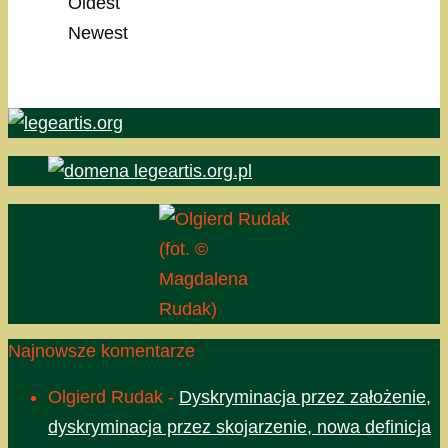
Oldest
Newest
(fot. ©
Magdalena
Rudak)
Najnowsze komentarze
Olgierd Rudak
-
Dyskryminacja przez założenie,
dyskryminacja przez skojarzenie, nowa definicja