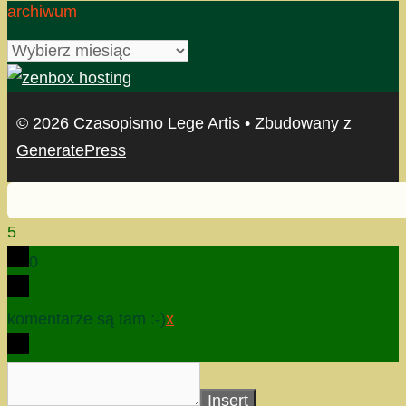
archiwum
archiwum
© 2026 Czasopismo Lege Artis
• Zbudowany z
GeneratePress
5
0
komentarze są tam :-)
x
Insert