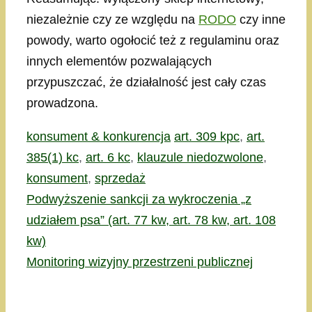
niezależnie czy ze względu na
RODO
czy inne
powody, warto ogołocić też z regulaminu oraz
innych elementów pozwalających
przypuszczać, że działalność jest cały czas
prowadzona.
Kategorie
Tagi
konsument & konkurencja
art. 309 kpc
,
art.
385(1) kc
,
art. 6 kc
,
klauzule niedozwolone
,
konsument
,
sprzedaż
Podwyższenie sankcji za wykroczenia „z
udziałem psa” (art. 77 kw, art. 78 kw, art. 108
kw)
Monitoring wizyjny przestrzeni publicznej