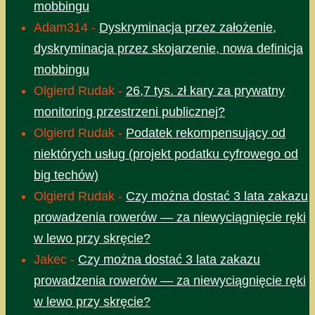
mobbingu
Adam314
-
Dyskryminacja przez założenie,
dyskryminacja przez skojarzenie, nowa definicja
mobbingu
Olgierd Rudak
-
26,7 tys. zł kary za prywatny
monitoring przestrzeni publicznej?
Olgierd Rudak
-
Podatek rekompensujący od
niektórych usług (projekt podatku cyfrowego od
big techów)
Olgierd Rudak
-
Czy można dostać 3 lata zakazu
prowadzenia rowerów — za niewyciągnięcie ręki
w lewo przy skręcie?
Jakec
-
Czy można dostać 3 lata zakazu
prowadzenia rowerów — za niewyciągnięcie ręki
w lewo przy skręcie?