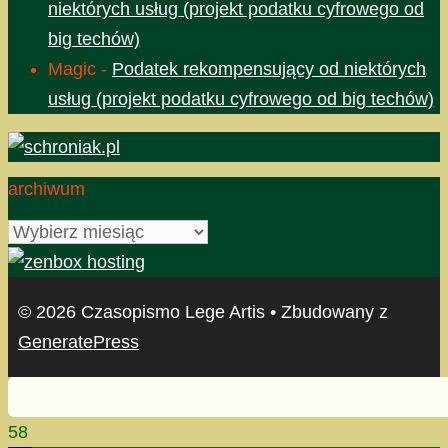
niektórych usług (projekt podatku cyfrowego od
big techów)
Magic
-
Podatek rekompensujący od niektórych
usług (projekt podatku cyfrowego od big techów)
archiwum
archiwum
© 2026 Czasopismo Lege Artis
• Zbudowany z
GeneratePress
58