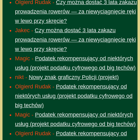
Olgierd Rudak
-
Czy można dostać 3 lata zakazu
prowadzenia rowerów — za niewyciągnięcie ręki
w lewo przy skręcie?
Jakec
-
Czy można dostać 3 lata zakazu
prowadzenia rowerów — za niewyciągnięcie ręki
w lewo przy skręcie?
Magic
-
Podatek rekompensujący od niektórych
usług (projekt podatku cyfrowego od big techów)
nikt
-
Nowy znak graficzny Policji (projekt)
Olgierd Rudak
-
Podatek rekompensujący od
niektórych usług (projekt podatku cyfrowego od
big techów)
Magic
-
Podatek rekompensujący od niektórych
usług (projekt podatku cyfrowego od big techów)
Olgierd Rudak
-
Podatek rekompensujący od