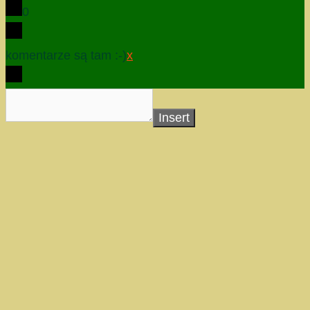
0
komentarze są tam :-)
x
Insert