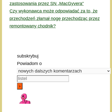
zastosowania przez SN „MacGyvera”
Czy wykonawca może odpowiadać za to, że
przechodzeń złamał nogę przechodząc przez
remontowany chodnik?
subskrybuj
Powiadom o