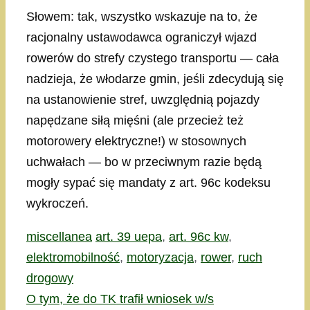
Słowem: tak, wszystko wskazuje na to, że
racjonalny ustawodawca ograniczył wjazd
rowerów do strefy czystego transportu — cała
nadzieja, że włodarze gmin, jeśli zdecydują się
na ustanowienie stref, uwzględnią pojazdy
napędzane siłą mięśni (ale przecież też
motorowery elektryczne!) w stosownych
uchwałach — bo w przeciwnym razie będą
mogły sypać się mandaty z art. 96c kodeksu
wykroczeń.
Kategorie
Tagi
miscellanea
art. 39 uepa
,
art. 96c kw
,
elektromobilność
,
motoryzacja
,
rower
,
ruch
drogowy
O tym, że do TK trafił wniosek w/s