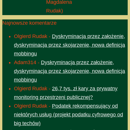
Magdalena
Rudak)
Najnowsze komentarze
Olgierd Rudak
-
Dyskryminacja przez założenie,
dyskryminacja przez skojarzenie, nowa definicja
mobbingu
Adam314
-
Dyskryminacja przez założenie,
dyskryminacja przez skojarzenie, nowa definicja
mobbingu
Olgierd Rudak
-
26,7 tys. zł kary za prywatny
monitoring przestrzeni publicznej?
Olgierd Rudak
-
Podatek rekompensujący od
niektórych usług (projekt podatku cyfrowego od
big techów)