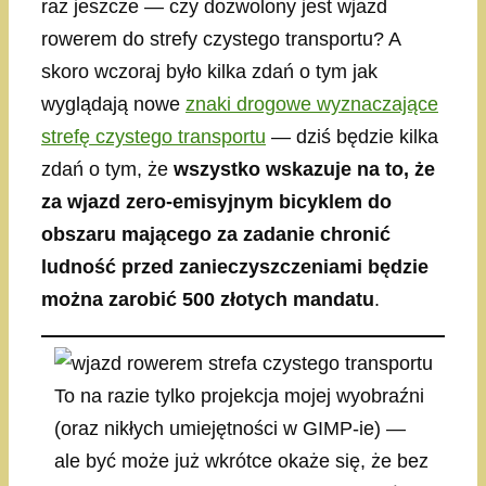
raz jeszcze — czy dozwolony jest wjazd
rowerem do strefy czystego transportu? A
skoro wczoraj było kilka zdań o tym jak
wyglądają nowe
znaki drogowe wyznaczające
strefę czystego transportu
— dziś będzie kilka
zdań o tym, że
wszystko wskazuje na to, że
za wjazd zero-emisyjnym bicyklem do
obszaru mającego za zadanie chronić
ludność przed zanieczyszczeniami będzie
można zarobić 500 złotych mandatu
.
To na razie tylko projekcja mojej wyobraźni
(oraz nikłych umiejętności w GIMP-ie) —
ale być może już wkrótce okaże się, że bez