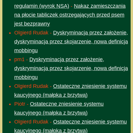
regulamin (wyrok NSA)
-
Nakaz zamieszczania
na płocie tabliczek ostrzegających przed psem
jest bezprawny
Olgierd Rudak
-
Dyskryminacja przez założenie,
dyskryminacja przez skojarzenie, nowa definicja
mobbingu
pm1
-
Dyskryminacja przez założenie,
dyskryminacja przez skojarzenie, nowa definicja
mobbingu
Olgierd Rudak
-
Ostateczne zniesienie systemu
kaucyjnego (małpka z brzytwą)
Piotr
-
Ostateczne zniesienie systemu
kaucyjnego (małpka z brzytwą)
Olgierd Rudak
-
Ostateczne zniesienie systemu
kaucyjnego (małpka z brzytwą)