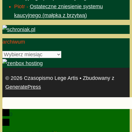
Piotr
-
Ostateczne zniesienie systemu
kaucyjnego (małpka z brzytwą)
archiwum
archiwum
© 2026 Czasopismo Lege Artis
• Zbudowany z
GeneratePress
0