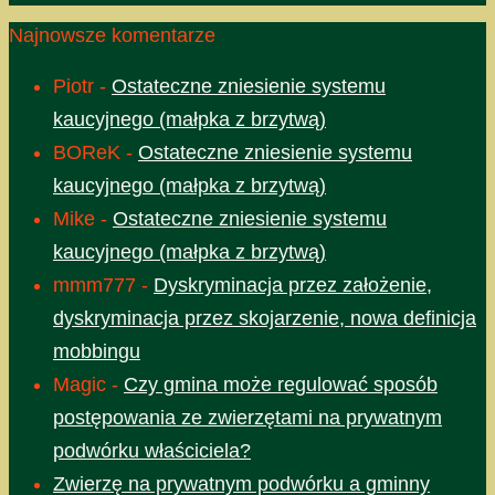
Najnowsze komentarze
Piotr
-
Ostateczne zniesienie systemu
kaucyjnego (małpka z brzytwą)
BOReK
-
Ostateczne zniesienie systemu
kaucyjnego (małpka z brzytwą)
Mike
-
Ostateczne zniesienie systemu
kaucyjnego (małpka z brzytwą)
mmm777
-
Dyskryminacja przez założenie,
dyskryminacja przez skojarzenie, nowa definicja
mobbingu
Magic
-
Czy gmina może regulować sposób
postępowania ze zwierzętami na prywatnym
podwórku właściciela?
Zwierzę na prywatnym podwórku a gminny