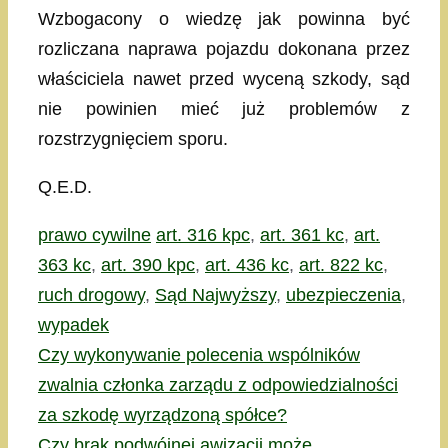
Wzbogacony o wiedzę jak powinna być
rozliczana naprawa pojazdu dokonana przez
właściciela nawet przed wyceną szkody, sąd
nie powinien mieć już problemów z
rozstrzygnięciem sporu.
Q.E.D.
Kategorie
Tagi
prawo cywilne
art. 316 kpc
,
art. 361 kc
,
art.
363 kc
,
art. 390 kpc
,
art. 436 kc
,
art. 822 kc
,
ruch drogowy
,
Sąd Najwyższy
,
ubezpieczenia
,
wypadek
Czy wykonywanie polecenia wspólników
zwalnia członka zarządu z odpowiedzialności
za szkodę wyrządzoną spółce?
Czy brak podwójnej awizacji może