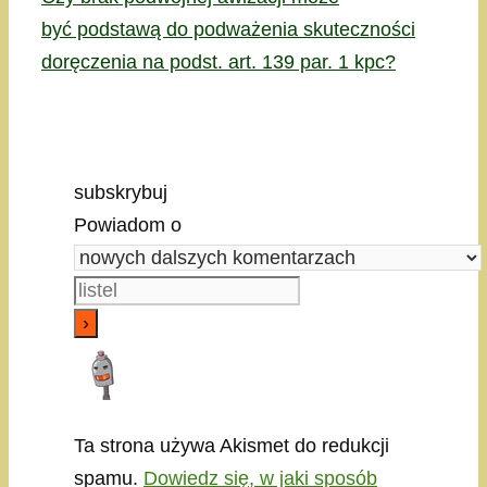
być podstawą do podważenia skuteczności
doręczenia na podst. art. 139 par. 1 kpc?
subskrybuj
Powiadom o
Ta strona używa Akismet do redukcji
spamu.
Dowiedz się, w jaki sposób