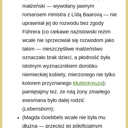
małżeński — wywołany jawnym
romansem ministra z Lídą Baarovą — nie
uprawniał jej do rozwodu bez zgody
Führera (co ciekawe nazistowski reżim
wcale nie sprzeciwiał się rozwodom jako
takim — nieszczęśliwe małżeństwo
oznaczało brak dzieci, a płodność była
istotnym wyznacznikiem dorobku
niemieckiej kobiety, mierzonego nie tylko
kolorem przyznanego
Mutterkreuza
);
pamiętajmy też, że rolą żony zmarłego
esesmana było dalej rodzić
(
Lebensborn
);
(Magda Goebbels wcale nie była mu
dłużna — przecież jej półoficjalnym