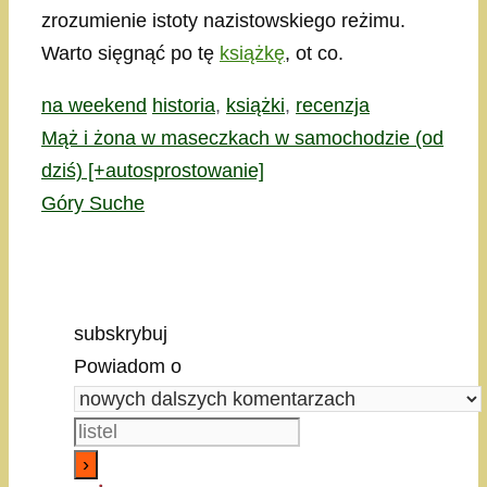
zrozumienie istoty nazistowskiego reżimu.
Warto sięgnąć po tę
książkę
, ot co.
Kategorie
Tagi
na weekend
historia
,
książki
,
recenzja
Mąż i żona w maseczkach w samochodzie (od
dziś) [+autosprostowanie]
Góry Suche
subskrybuj
Powiadom o