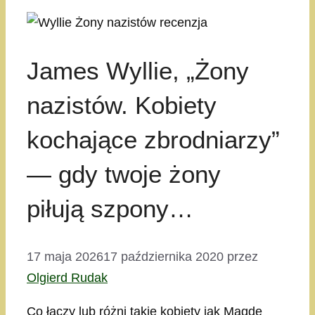
James Wyllie, „Żony
nazistów. Kobiety
kochające zbrodniarzy”
— gdy twoje żony
piłują szpony…
17 maja 2026
17 października 2020
przez
Olgierd Rudak
Co łączy lub różni takie kobiety jak Magdę