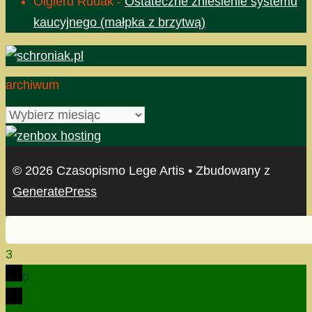
Olgierd Rudak
-
Ostateczne zniesienie systemu
kaucyjnego (małpka z brzytwą)
archiwum
archiwum
© 2026 Czasopismo Lege Artis
• Zbudowany z
GeneratePress
3
0