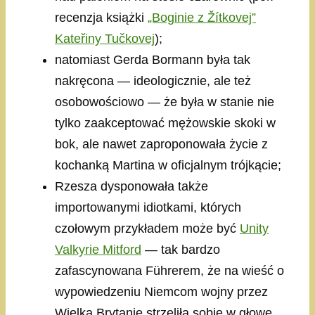
recenzja książki
„Boginie z Žítkovej”
Kateřiny Tučkovej
);
natomiast Gerda Bormann była tak
nakręcona — ideologicznie, ale też
osobowościowo — że była w stanie nie
tylko zaakceptować mężowskie skoki w
bok, ale nawet zaproponowała życie z
kochanką Martina w oficjalnym trójkącie;
Rzesza dysponowała także
importowanymi idiotkami, których
czołowym przykładem może być
Unity
Valkyrie Mitford
— tak bardzo
zafascynowana Führerem, że na wieść o
wypowiedzeniu Niemcom wojny przez
Wielką Brytanię strzeliła sobie w głowę