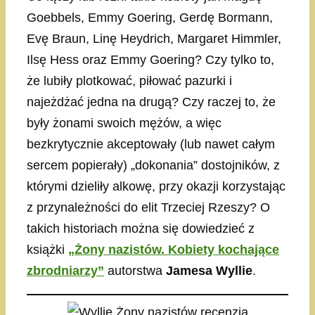
Goebbels, Emmy Goering, Gerdę Bormann,
Evę Braun, Linę Heydrich, Margaret Himmler,
Ilsę Hess oraz Emmy Goering? Czy tylko to,
że lubiły plotkować, piłować pazurki i
najeżdżać jedna na drugą? Czy raczej to, że
były żonami swoich mężów, a więc
bezkrytycznie akceptowały (lub nawet całym
sercem popierały) „dokonania” dostojników, z
którymi dzieliły alkowę, przy okazji korzystając
z przynależności do elit Trzeciej Rzeszy? O
takich historiach można się dowiedzieć z
książki
„Żony nazistów. Kobiety kochające
zbrodniarzy”
autorstwa
Jamesa Wyllie
.