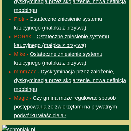
dyskryminacja przez skojarzenie, nowa definicja
mobbingu
Piotr
-
Ostateczne zniesienie systemu
kaucyjnego (małpka z brzytwą)
BOReK
-
Ostateczne zniesienie systemu
kaucyjnego (małpka z brzytwą)
Mike
-
Ostateczne zniesienie systemu
kaucyjnego (małpka z brzytwą)
mmm777
-
Dyskryminacja przez założenie,
dyskryminacja przez skojarzenie, nowa definicja
mobbingu
Magic
-
Czy gmina może regulować sposób
postępowania ze zwierzętami na prywatnym
podwórku właściciela?