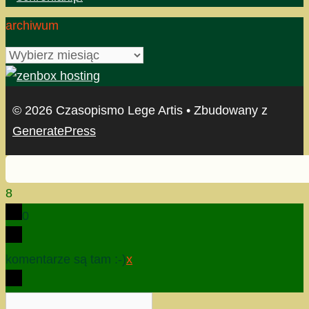
archiwum
archiwum
© 2026 Czasopismo Lege Artis
• Zbudowany z
GeneratePress
8
0
komentarze są tam :-)
x