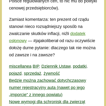
Polsce regulowanych cen, to nic mu do polityki
cenowej przedsiębiorców).
Zamiast komentarza: ten prezent od rządu
stanowi nieco rozsądniejszy sposób na
zwalczanie skutków inflacji, niźli
dodatek
osłonowy
— #jajakoliberał od razu oczywiście
dołożę durne pytanie: dlaczego tak nie można
od zawsze i na zawsze?
Kategorie
Tagi
miscellanea
BIP
,
Dziennik Ustaw
,
podatki
,
pojazd
,
sprzedaż
,
żywność
Będzie można zachować dotychczasowy
numer rejestracyjny auta (nawet po jego
„imporcie” z innego powiatu)
Nowe wymogi dla schronisk dla zwierząt