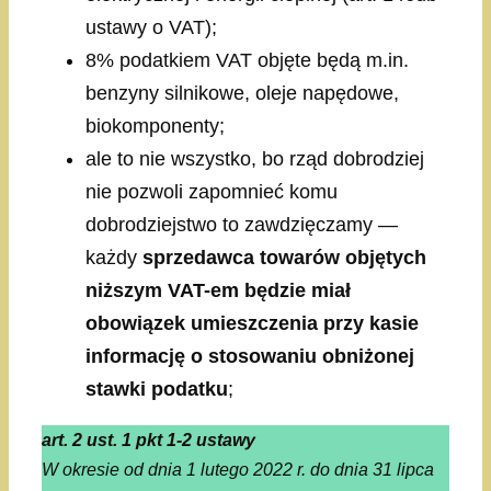
ustawy o VAT);
8% podatkiem VAT objęte będą m.in.
benzyny silnikowe, oleje napędowe,
biokomponenty;
ale to nie wszystko, bo rząd dobrodziej
nie pozwoli zapomnieć komu
dobrodziejstwo to zawdzięczamy —
każdy
sprzedawca towarów objętych
niższym VAT-em będzie miał
obowiązek umieszczenia przy kasie
informację o stosowaniu obniżonej
stawki podatku
;
art. 2 ust. 1 pkt 1-2 ustawy
W okresie od dnia 1 lutego 2022 r. do dnia 31 lipca