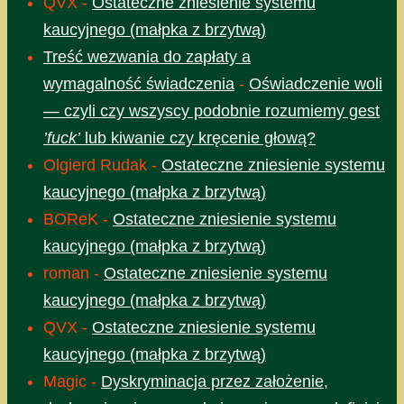
QVX
-
Ostateczne zniesienie systemu
kaucyjnego (małpka z brzytwą)
Treść wezwania do zapłaty a
wymagalność świadczenia
-
Oświadczenie woli
— czyli czy wszyscy podobnie rozumiemy gest
’fuck’
lub kiwanie czy kręcenie głową?
Olgierd Rudak
-
Ostateczne zniesienie systemu
kaucyjnego (małpka z brzytwą)
BOReK
-
Ostateczne zniesienie systemu
kaucyjnego (małpka z brzytwą)
roman
-
Ostateczne zniesienie systemu
kaucyjnego (małpka z brzytwą)
QVX
-
Ostateczne zniesienie systemu
kaucyjnego (małpka z brzytwą)
Magic
-
Dyskryminacja przez założenie,