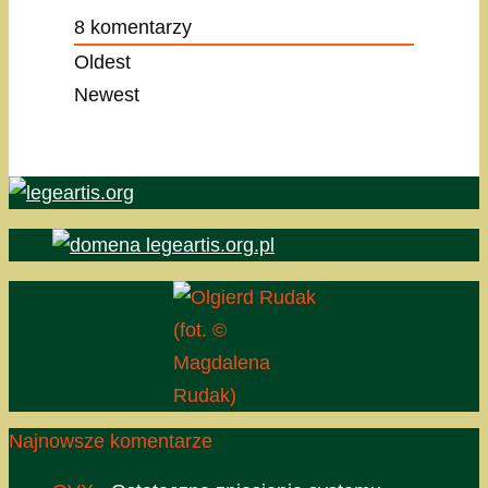
8
komentarzy
Oldest
Newest
(fot. ©
Magdalena
Rudak)
Najnowsze komentarze