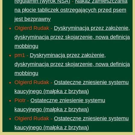
regulamin (wyrok NSA)
-
Nakaz zamieszczania
na płocie tabliczek ostrzegających przed psem
jest bezprawny
Olgierd Rudak
-
Dyskryminacja przez założenie,
dyskryminacja przez skojarzenie, nowa definicja
mobbingu
pm1
-
Dyskryminacja przez założenie,
dyskryminacja przez skojarzenie, nowa definicja
mobbingu
Olgierd Rudak
-
Ostateczne zniesienie systemu
kaucyjnego (małpka z brzytwą)
Piotr
-
Ostateczne zniesienie systemu
kaucyjnego (małpka z brzytwą)
Olgierd Rudak
-
Ostateczne zniesienie systemu
kaucyjnego (małpka z brzytwą)