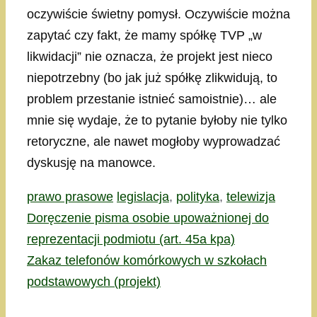
oczywiście świetny pomysł. Oczywiście można
zapytać czy fakt, że mamy spółkę TVP „w
likwidacji” nie oznacza, że projekt jest nieco
niepotrzebny (bo jak już spółkę zlikwidują, to
problem przestanie istnieć samoistnie)… ale
mnie się wydaje, że to pytanie byłoby nie tylko
retoryczne, ale nawet mogłoby wyprowadzać
dyskusję na manowce.
Kategorie
Tagi
prawo prasowe
legislacja
,
polityka
,
telewizja
Doręczenie pisma osobie upoważnionej do
reprezentacji podmiotu (art. 45a kpa)
Zakaz telefonów komórkowych w szkołach
podstawowych (projekt)