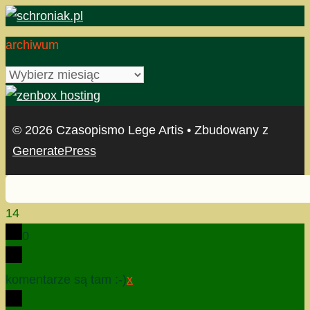
archiwum
archiwum
© 2026 Czasopismo Lege Artis
• Zbudowany z
GeneratePress
14
0
komentarze są tam :-)
x