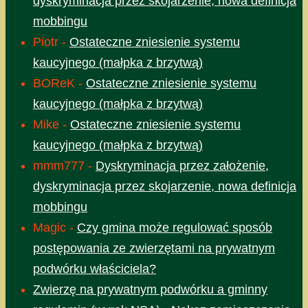
dyskryminacja przez skojarzenie, nowa definicja
mobbingu
Piotr
-
Ostateczne zniesienie systemu
kaucyjnego (małpka z brzytwą)
BOReK
-
Ostateczne zniesienie systemu
kaucyjnego (małpka z brzytwą)
Mike
-
Ostateczne zniesienie systemu
kaucyjnego (małpka z brzytwą)
mmm777
-
Dyskryminacja przez założenie,
dyskryminacja przez skojarzenie, nowa definicja
mobbingu
Magic
-
Czy gmina może regulować sposób
postępowania ze zwierzętami na prywatnym
podwórku właściciela?
Zwierzę na prywatnym podwórku a gminny