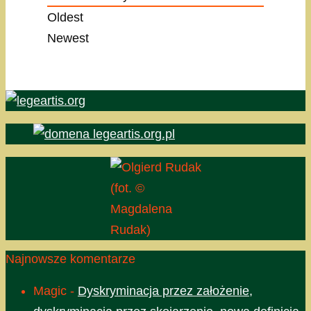
Oldest
Newest
(fot. ©
Magdalena
Rudak)
Najnowsze komentarze
Magic
-
Dyskryminacja przez założenie,