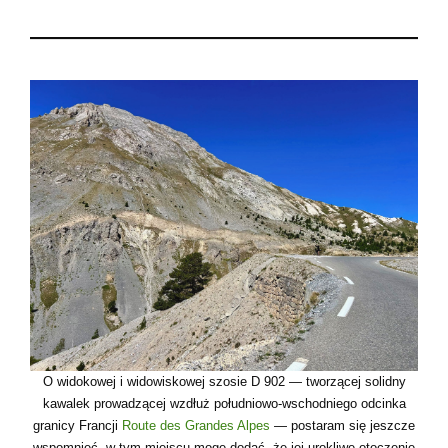
O widokowej i widowiskowej szosie D 902 — tworzącej solidny
kawalek prowadzącej wzdłuż południowo-wschodniego odcinka
granicy Francji
Route des Grandes Alpes
— postaram się jeszcze
wspomnieć, w tym miejscu mogę dodać, że jej urokliwe otoczenie