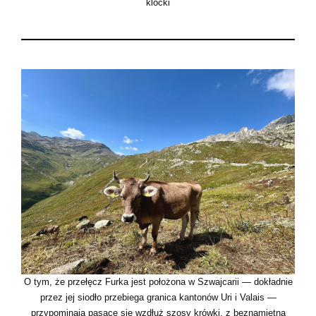
klocki
O tym, że przełęcz Furka jest położona w Szwajcarii — dokładnie
przez jej siodło przebiega granica kantonów Uri i Valais —
przypominają pasące się wzdłuż szosy krówki, z beznamiętną