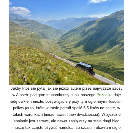
Jakby ktoś się pytał jak się jeździ autem przez najwyższe szosy
w Alpach: pod górę stuparokonny silnik naszego
Peżocika
daje
radę całkiem nieźle, pożywiając się przy tym ogromnymi ilościami
paliwa (auto, które w trasie potrafi spalić 5,5 litrów na setkę, w
takich warunkach bierze nawet litrów dwadzieścia). W zjeździe
spalanie jest zerowe, ale nawet zapiąwszy na stałe drugi bieg
muszę tak często używać hamulca, że czasem obawiam się o