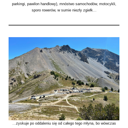
parkingi, pawilon handlowy), mnóstwo samochodów, motocykli,
sporo rowerów, w sumie niezły zgiełk…
…zyskuje po oddaleniu się od całego tego młyna, bo wówczas