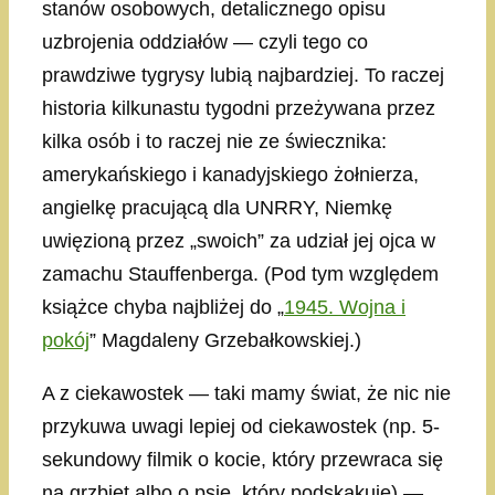
stanów osobowych, detalicznego opisu
uzbrojenia oddziałów — czyli tego co
prawdziwe tygrysy lubią najbardziej. To raczej
historia kilkunastu tygodni przeżywana przez
kilka osób i to raczej nie ze świecznika:
amerykańskiego i kanadyjskiego żołnierza,
angielkę pracującą dla UNRRY, Niemkę
uwięzioną przez „swoich” za udział jej ojca w
zamachu Stauffenberga. (Pod tym względem
książce chyba najbliżej do „
1945. Wojna i
pokój
” Magdaleny Grzebałkowskiej.)
A z ciekawostek — taki mamy świat, że nic nie
przykuwa uwagi lepiej od ciekawostek (np. 5-
sekundowy filmik o kocie, który przewraca się
na grzbiet albo o psie, który podskakuje) —