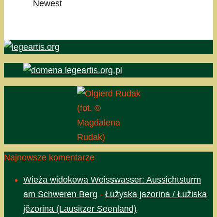
Newest
(fot. ©
Magdalena
Rudak)
Najnowsze komentarze
Wieża widokowa Weisswasser: Aussichtsturm
am Schweren Berg
-
Łužyska jazorina / Łužiska
jězorina (Lausitzer Seenland)