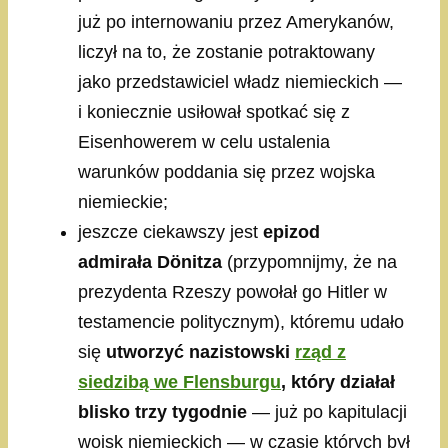
już po internowaniu przez Amerykanów,
liczył na to, że zostanie potraktowany
jako przedstawiciel władz niemieckich —
i koniecznie usiłował spotkać się z
Eisenhowerem w celu ustalenia
warunków poddania się przez wojska
niemieckie;
jeszcze ciekawszy jest
epizod
admirała Dönitza
(przypomnijmy, że na
prezydenta Rzeszy powołał go Hitler w
testamencie politycznym), któremu udało
się
utworzyć nazistowski
rząd z
siedzibą we Flensburgu
, który
działał
blisko trzy tygodnie
— już po kapitulacji
wojsk niemieckich — w czasie których był