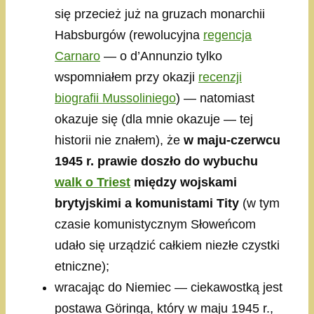
się przecież już na gruzach monarchii
Habsburgów (rewolucyjna
regencja
Carnaro
— o d’Annunzio tylko
wspomniałem przy okazji
recenzji
biografii Mussoliniego
) — natomiast
okazuje się (dla mnie okazuje — tej
historii nie znałem), że
w maju-czerwcu
1945 r. prawie doszło do wybuchu
walk o Triest
między wojskami
brytyjskimi a komunistami Tity
(w tym
czasie komunistycznym Słoweńcom
udało się urządzić całkiem niezłe czystki
etniczne);
wracając do Niemiec — ciekawostką jest
postawa Göringa, który w maju 1945 r.,