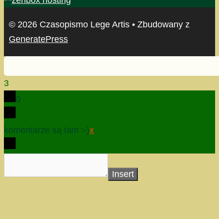
© 2026 Czasopismo Lege Artis
• Zbudowany z
GeneratePress
3
0
komentarze są tam :-)
x
Insert