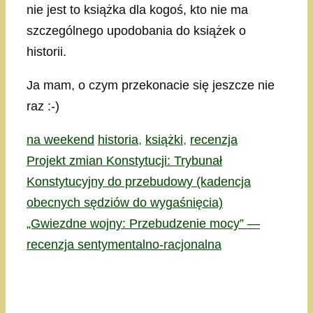
nie jest to książka dla kogoś, kto nie ma
szczególnego upodobania do książek o
historii.
Ja mam, o czym przekonacie się jeszcze nie
raz :-)
Kategorie
Tagi
na weekend
historia
,
książki
,
recenzja
Projekt zmian Konstytucji: Trybunał
Konstytucyjny do przebudowy (kadencja
obecnych sędziów do wygaśnięcia)
„Gwiezdne wojny: Przebudzenie mocy” —
recenzja sentymentalno-racjonalna