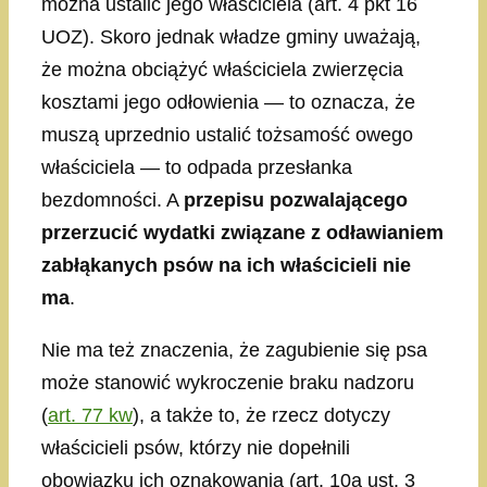
można ustalić jego właściciela (art. 4 pkt 16
UOZ). Skoro jednak władze gminy uważają,
że można obciążyć właściciela zwierzęcia
kosztami jego odłowienia — to oznacza, że
muszą uprzednio ustalić tożsamość owego
właściciela — to odpada przesłanka
bezdomności. A
przepisu pozwalającego
przerzucić wydatki związane z odławianiem
zabłąkanych psów na ich właścicieli nie
ma
.
Nie ma też znaczenia, że zagubienie się psa
może stanowić wykroczenie braku nadzoru
(
art. 77 kw
), a także to, że rzecz dotyczy
właścicieli psów, którzy nie dopełnili
obowiązku ich oznakowania (art. 10a ust. 3