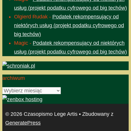
usług (projekt podatku cyfrowego od big techów)
Olgierd Rudak
-
Podatek rekompensujący od
niektórych usług (projekt podatku cyfrowego od
big techów)
Magic
-
Podatek rekompensujący od niektórych
usług (projekt podatku cyfrowego od big techów)
archiwum
archiwum
© 2026 Czasopismo Lege Artis
• Zbudowany z
GeneratePress