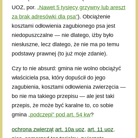
UOZ, por.
„Nawet 5 tysięcy grzywny lub areszt
za brak adresówki dla psa”
). Obciążenie
kosztami odłowienia zagubionego psa jest
niedopuszczalne — nie dlatego, iżby było
niesłuszne, lecz dlatego, że nie ma po temu
podstawy prawnej (to już moje zdanie).
Czy to nie absurd: gmina nie wolno obciążyć
właściciela psa, który dopuścił do jego
zagubienia, kosztami odłowienia zwierzęcia —
bo nie ma takiego przepisu — ale jest taki
przepis, że może być karalne to, co sobie
gmina
„podczepi” pod art. 54 kw
?
Kategorie
Tagi
ochrona zwierząt
art. 10a uoz
,
art. 11 uoz
,