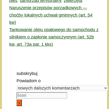
pies
,
samorząd terytorialny
,
zwierzęta
Naruszenie przepisów porządkowych —
choćby lokalnych uchwał gminnych (art. 54
kw)
Tankowanie oleju opałowego do samochodu z
silnikiem o zapłonie samoczynnym (art. 52b
kw, art. 73a par. 1 kks)
subskrybuj
Powiadom o