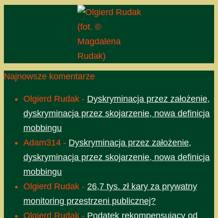
(fot. ©
Magdalena
Rudak)
Najnowsze komentarze
Olgierd Rudak
-
Dyskryminacja przez założenie,
dyskryminacja przez skojarzenie, nowa definicja
mobbingu
Adam314
-
Dyskryminacja przez założenie,
dyskryminacja przez skojarzenie, nowa definicja
mobbingu
Olgierd Rudak
-
26,7 tys. zł kary za prywatny
monitoring przestrzeni publicznej?
Olgierd Rudak
-
Podatek rekompensujący od