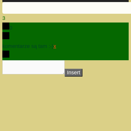
3
0
komentarze są tam :-)
x
Insert