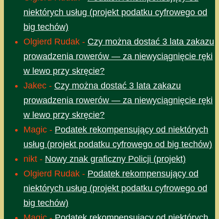
niektórych usług (projekt podatku cyfrowego od
big techów)
Olgierd Rudak
-
Czy można dostać 3 lata zakazu
prowadzenia rowerów — za niewyciągnięcie ręki
w lewo przy skręcie?
Jakec
-
Czy można dostać 3 lata zakazu
prowadzenia rowerów — za niewyciągnięcie ręki
w lewo przy skręcie?
Magic
-
Podatek rekompensujący od niektórych
usług (projekt podatku cyfrowego od big techów)
nikt
-
Nowy znak graficzny Policji (projekt)
Olgierd Rudak
-
Podatek rekompensujący od
niektórych usług (projekt podatku cyfrowego od
big techów)
Magic
-
Podatek rekompensujący od niektórych