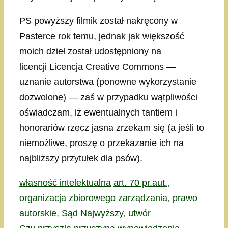
PS powyższy filmik został nakręcony w
Pasterce rok temu, jednak jak większość
moich dzieł został udostępniony na
licencji Licencja Creative Commons —
uznanie autorstwa (ponowne wykorzystanie
dozwolone) — zaś w przypadku wątpliwości
oświadczam, iż ewentualnych tantiem i
honorariów rzecz jasna zrzekam się (a jeśli to
niemożliwe, proszę o przekazanie ich na
najbliższy przytułek dla psów).
Kategorie
Tagi
własność intelektualna
art. 70 pr.aut.
,
organizacja zbiorowego zarządzania
,
prawo
autorskie
,
Sąd Najwyższy
,
utwór