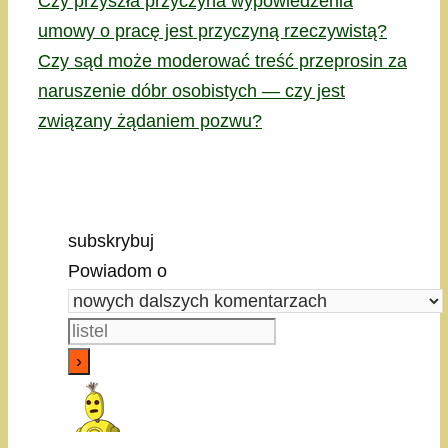
Czy przyszła przyczyna wypowiedzenia
umowy o pracę jest przyczyną rzeczywistą?
Czy sąd może moderować treść przeprosin za
naruszenie dóbr osobistych — czy jest
związany żądaniem pozwu?
subskrybuj
Powiadom o