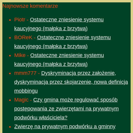
Najnowsze komentarze
Piotr
-
Ostateczne zniesienie systemu
kaucyjnego (małpka z brzytwą)
BOReK
-
Ostateczne zniesienie systemu
kaucyjnego (małpka z brzytwą)
Mike
-
Ostateczne zniesienie systemu
kaucyjnego (małpka z brzytwą)
mmm777
-
Dyskryminacja przez założenie,
dyskryminacja przez skojarzenie, nowa definicja
mobbingu
Magic
-
Czy gmina może regulować sposób
postępowania ze zwierzętami na prywatnym
podwórku właściciela?
Zwierzę na prywatnym podwórku a gminny