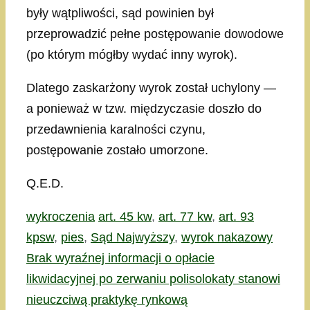
były wątpliwości, sąd powinien był
przeprowadzić pełne postępowanie dowodowe
(po którym mógłby wydać inny wyrok).
Dlatego zaskarżony wyrok został uchylony —
a ponieważ w tzw. międzyczasie doszło do
przedawnienia karalności czynu,
postępowanie zostało umorzone.
Q.E.D.
Kategorie
Tagi
wykroczenia
art. 45 kw
,
art. 77 kw
,
art. 93
kpsw
,
pies
,
Sąd Najwyższy
,
wyrok nakazowy
Brak wyraźnej informacji o opłacie
likwidacyjnej po zerwaniu polisolokaty stanowi
nieuczciwą praktykę rynkową