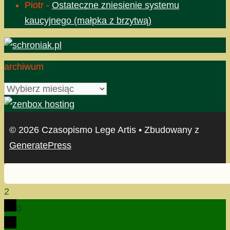
Piotr
-
Ostateczne zniesienie systemu
kaucyjnego (małpka z brzytwą)
archiwum
archiwum
© 2026 Czasopismo Lege Artis
• Zbudowany z
GeneratePress
2
0