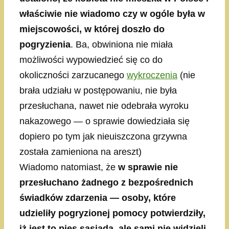
właściwie nie wiadomo czy w ogóle była w
miejscowości, w której doszło do
pogryzienia
. Ba, obwiniona nie miała
możliwości wypowiedzieć się co do
okoliczności zarzucanego
wykroczenia
(nie
brała udziału w postępowaniu, nie była
przesłuchana, nawet nie odebrała wyroku
nakazowego — o sprawie dowiedziała się
dopiero po tym jak nieuiszczona grzywna
została zamieniona na areszt)
Wiadomo natomiast, że
w sprawie nie
przesłuchano żadnego z bezpośrednich
świadków zdarzenia — osoby, które
udzieliły pogryzionej pomocy potwierdziły,
iż jest to pies sąsiada, ale sami nie widzieli