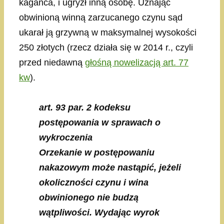
kagańca, i ugryzł inną osobę. Uznając
obwinioną winną zarzucanego czynu sąd
ukarał ją grzywną w maksymalnej wysokości
250 złotych (rzecz działa się w 2014 r., czyli
przed niedawną
głośną nowelizacją art. 77
kw
).
art. 93 par. 2 kodeksu
postępowania w sprawach o
wykroczenia
Orzekanie w postępowaniu
nakazowym może nastąpić, jeżeli
okoliczności czynu i wina
obwinionego nie budzą
wątpliwości. Wydając wyrok