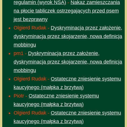
regulamin (wyrok NSA)
-
Nakaz zamieszczania
na płocie tabliczek ostrzegających przed psem
jest bezprawny
Olgierd Rudak
-
Dyskryminacja przez założenie,
dyskryminacja przez skojarzenie, nowa definicja
mobbingu
pm1
-
Dyskryminacja przez założenie,
dyskryminacja przez skojarzenie, nowa definicja
mobbingu
Olgierd Rudak
-
Ostateczne zniesienie systemu
kaucyjnego (małpka z brzytwą)
Piotr
-
Ostateczne zniesienie systemu
kaucyjnego (małpka z brzytwą)
Olgierd Rudak
-
Ostateczne zniesienie systemu
kaucyjnego (małpka z brzytwą)