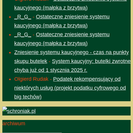
kaucyjnego (małpka z brzytwą)
_R_G_
-
Ostateczne zniesienie systemu
kaucyjnego (małpka z brzytwą)
_R_G_
-
Ostateczne zniesienie systemu
kaucyjnego (małpka z brzytwą)
Zniesienie systemu kaucyjnego - czas na punkty
skupu butelek
-
System kaucyjny: butelki zwrotne
chyba już od 1 stycznia 2025 r.
Olgierd Rudak
-
Podatek rekompensujący od
niektórych usług (projekt podatku cyfrowego od
big techów)
archiwum