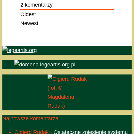
2
komentarzy
Oldest
Newest
(fot. ©
Magdalena
Rudak)
Najnowsze komentarze
Olgierd Rudak
-
Ostateczne zniesienie systemu