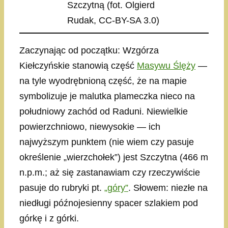
Szczytną (fot. Olgierd
Rudak, CC-BY-SA 3.0)
Zaczynając od początku: Wzgórza
Kiełczyńskie stanowią część
Masywu Ślęży
—
na tyle wyodrębnioną część, że na mapie
symbolizuje je malutka plameczka nieco na
południowy zachód od Raduni. Niewielkie
powierzchniowo, niewysokie — ich
najwyższym punktem (nie wiem czy pasuje
określenie „wierzchołek”) jest Szczytna (466 m
n.p.m.; aż się zastanawiam czy rzeczywiście
pasuje do rubryki pt.
„góry”
. Słowem: niezłe na
niedługi późnojesienny spacer szlakiem pod
górkę i z górki.