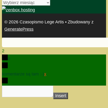
archiwum
© 2026 Czasopismo Lege Artis
• Zbudowany z
GeneratePress
2
0
komentarze są tam :-)
x
Insert