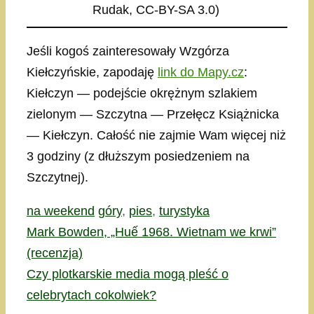
Rudak, CC-BY-SA 3.0)
Jeśli kogoś zainteresowały Wzgórza
Kiełczyńskie, zapodaję
link do Mapy.cz
:
Kiełczyn — podejście okrężnym szlakiem
zielonym — Szczytna — Przełęcz Książnicka
— Kiełczyn. Całość nie zajmie Wam więcej niż
3 godziny (z dłuższym posiedzeniem na
Szczytnej).
Kategorie
Tagi
na weekend
góry
,
pies
,
turystyka
Mark Bowden, „Huế 1968. Wietnam we krwi”
(recenzja)
Czy plotkarskie media mogą pleść o
celebrytach cokolwiek?