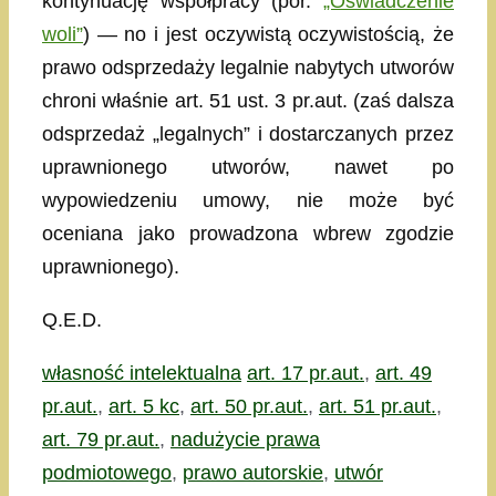
kontynuację współpracy (por.
„Oświadczenie
woli”
) — no i jest oczywistą oczywistością, że
prawo odsprzedaży legalnie nabytych utworów
chroni właśnie art. 51 ust. 3 pr.aut. (zaś dalsza
odsprzedaż „legalnych” i dostarczanych przez
uprawnionego utworów, nawet po
wypowiedzeniu umowy, nie może być
oceniana jako prowadzona wbrew zgodzie
uprawnionego).
Q.E.D.
Kategorie
Tagi
własność intelektualna
art. 17 pr.aut.
,
art. 49
pr.aut.
,
art. 5 kc
,
art. 50 pr.aut.
,
art. 51 pr.aut.
,
art. 79 pr.aut.
,
nadużycie prawa
podmiotowego
,
prawo autorskie
,
utwór