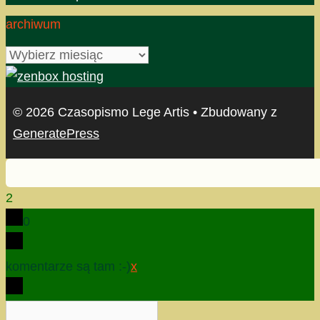
archiwum
archiwum
© 2026 Czasopismo Lege Artis
• Zbudowany z
GeneratePress
2
0
komentarze są tam :-)
x