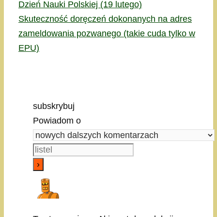
Dzień Nauki Polskiej (19 lutego)
Skuteczność doręczeń dokonanych na adres
zameldowania pozwanego (takie cuda tylko w
EPU)
subskrybuj
Powiadom o