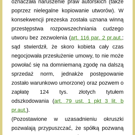
oznaczała naruszenie praw autorskich (także
poprzez nielegalne kopiowanie utworów). W
konsekwencji prezeska została uznana winną
przestępstwa rozpowszechniania cudzego
utworu bez zezwolenia (
art. 116 par. 2 pr.aut.
;
sąd stwierdził, że skoro kobieta cały czas
negocjowała przesłużenie umowy, to nie może
powołać się na domniemaną zgodę na dalszą
sprzedaż norm, jednakże postępowanie
zostało warunkowo umorzone) oraz pozwem o
zapłatę 124 tys. złotych tytułem
odszkodowania (
art. 79 ust. 1 pkt 3 lit. b
pr.aut.
).
(Pozostawione w uzasadnieniu okruszki
pozwalają przypuszczać, że spółką pozwaną