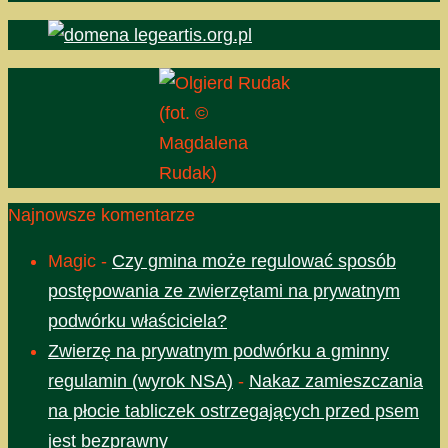
(fot. ©
Magdalena
Rudak)
Najnowsze komentarze
Magic
-
Czy gmina może regulować sposób
postępowania ze zwierzętami na prywatnym
podwórku właściciela?
Zwierzę na prywatnym podwórku a gminny
regulamin (wyrok NSA)
-
Nakaz zamieszczania
na płocie tabliczek ostrzegających przed psem
jest bezprawny