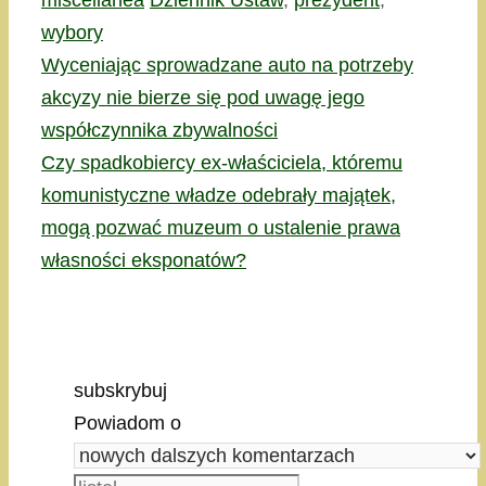
miscellanea
Dziennik Ustaw
,
prezydent
,
wybory
Wyceniając sprowadzane auto na potrzeby
akcyzy nie bierze się pod uwagę jego
współczynnika zbywalności
Czy spadkobiercy ex-właściciela, któremu
komunistyczne władze odebrały majątek,
mogą pozwać muzeum o ustalenie prawa
własności eksponatów?
subskrybuj
Powiadom o