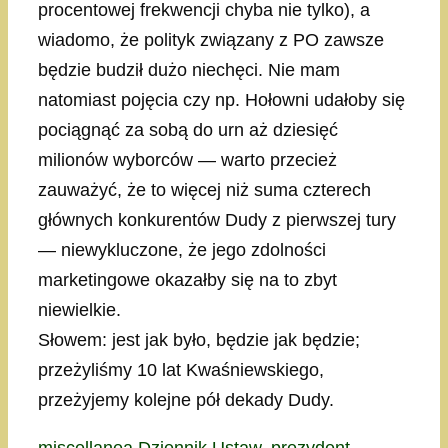
procentowej frekwencji chyba nie tylko), a
wiadomo, że polityk związany z PO zawsze
będzie budził dużo niechęci. Nie mam
natomiast pojęcia czy np. Hołowni udałoby się
pociągnąć za sobą do urn aż dziesięć
milionów wyborców — warto przecież
zauważyć, że to więcej niż suma czterech
głównych konkurentów Dudy z pierwszej tury
— niewykluczone, że jego zdolności
marketingowe okazałby się na to zbyt
niewielkie.
Słowem: jest jak było, będzie jak będzie;
przeżyliśmy 10 lat Kwaśniewskiego,
przeżyjemy kolejne pół dekady Dudy.
Kategorie
Tagi