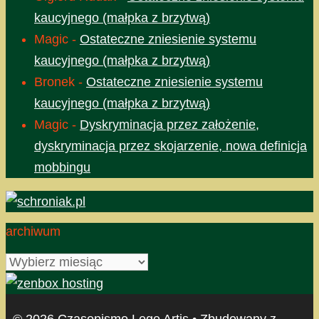
kaucyjnego (małpka z brzytwą)
Magic
-
Ostateczne zniesienie systemu
kaucyjnego (małpka z brzytwą)
Bronek
-
Ostateczne zniesienie systemu
kaucyjnego (małpka z brzytwą)
Magic
-
Dyskryminacja przez założenie,
dyskryminacja przez skojarzenie, nowa definicja
mobbingu
archiwum
archiwum
© 2026 Czasopismo Lege Artis
• Zbudowany z