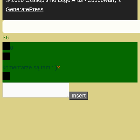
GeneratePress
36
0
komentarze są tam :-)
x
Insert