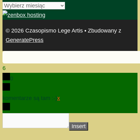
archiwum
© 2026 Czasopismo Lege Artis
• Zbudowany z
GeneratePress
6
0
komentarze są tam :-)
x
Insert