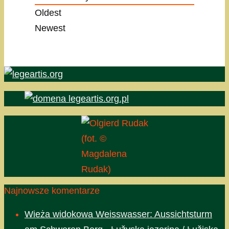
Oldest
Newest
(fot. ©
Magdalena
Rudak)
Najnowsze komentarze
Wieża widokowa Weisswasser: Aussichtsturm