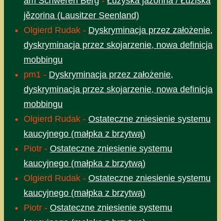
am Schweren Berg
-
Łužyska jazorina / Łužiska
jězorina (Lausitzer Seenland)
Olgierd Rudak
-
Dyskryminacja przez założenie,
dyskryminacja przez skojarzenie, nowa definicja
mobbingu
pm1
-
Dyskryminacja przez założenie,
dyskryminacja przez skojarzenie, nowa definicja
mobbingu
Olgierd Rudak
-
Ostateczne zniesienie systemu
kaucyjnego (małpka z brzytwą)
Piotr
-
Ostateczne zniesienie systemu
kaucyjnego (małpka z brzytwą)
Olgierd Rudak
-
Ostateczne zniesienie systemu
kaucyjnego (małpka z brzytwą)
Piotr
-
Ostateczne zniesienie systemu