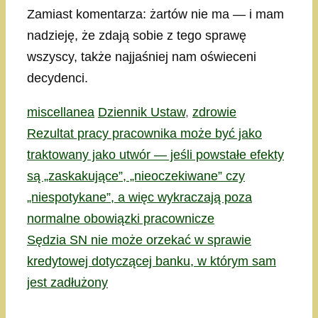
Zamiast komentarza: żartów nie ma — i mam
nadzieję, że zdają sobie z tego sprawę
wszyscy, także najjaśniej nam oświeceni
decydenci.
Kategorie
Tagi
miscellanea
Dziennik Ustaw
,
zdrowie
Rezultat pracy pracownika może być jako
traktowany jako utwór — jeśli powstałe efekty
są „zaskakujące”, „nieoczekiwane” czy
„niespotykane”, a więc wykraczają poza
normalne obowiązki pracownicze
Sędzia SN nie może orzekać w sprawie
kredytowej dotyczącej banku, w którym sam
jest zadłużony