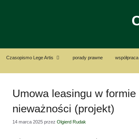
Przejdź
do
C
treści
Czasopismo Lege Artis
porady prawne
współpraca 
Umowa leasingu w formie
nieważności (projekt)
14 marca 2025
przez
Olgierd Rudak