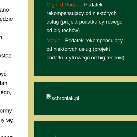
Olgierd Rudak
-
Podatek
wano
rekompensujący od niektórych
ędzie
usług (projekt podatku cyfrowego
od big techów)
m
Magic
-
Podatek rekompensujący
od niektórych usług (projekt
staci
podatku cyfrowego od big techów)
być
 Jan
nego,
formy
y się,