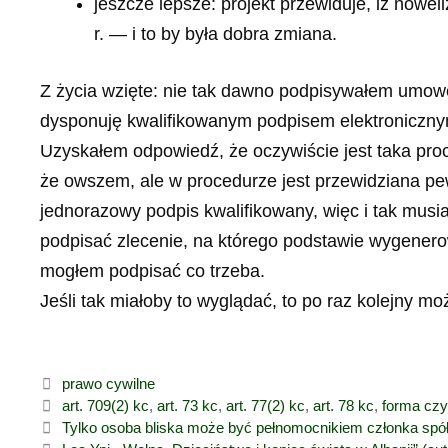
jeszcze lepsze: projekt przewiduje, iż nowe
r. — i to by była dobra zmiana.
Z życia wzięte: nie tak dawno podpisywałem umow
dysponuję kwalifikowanym podpisem elektronicznym,
Uzyskałem odpowiedź, że oczywiście jest taka proc
że owszem, ale w procedurze jest przewidziana pew
jednorazowy podpis kwalifikowany, więc i tak musi
podpisać zlecenie, na którego podstawie wygenero
mogłem podpisać co trzeba.
Jeśli tak miałoby to wyglądać, to po raz kolejny mo
Kategorie
prawo cywilne
Tagi
art. 709(2) kc
,
art. 73 kc
,
art. 77(2) kc
,
art. 78 kc
,
forma czy
Tylko osoba bliska może być pełnomocnikiem członka spół