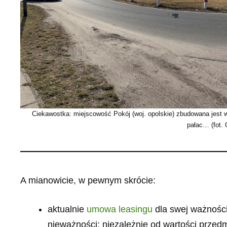
Ciekawostka: miejscowość Pokój (woj. opolskie) zbudowana jest 
pałac… (fot.
A mianowicie, w pewnym skrócie:
aktualnie
umowa leasingu
dla swej ważnośc
nieważności: niezależnie od wartości przedmi