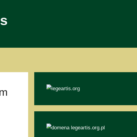
is
em