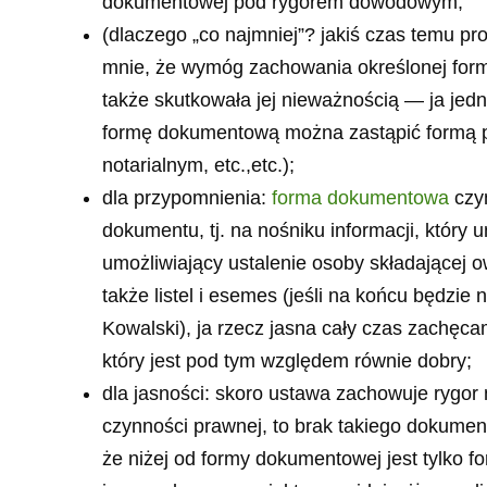
dokumentowej pod rygorem dowodowym;
(dlaczego „co najmniej”? jakiś czas temu p
mnie, że wymóg zachowania określonej form
także skutkowała jej nieważnością — ja jednak
formę dokumentową można zastąpić formą p
notarialnym, etc.,etc.);
dla przypomnienia:
forma dokumentowa
czyn
dokumentu, tj. na nośniku informacji, który 
umożliwiający ustalenie osoby składającej o
także listel i esemes (jeśli na końcu będzie
Kowalski), ja rzecz jasna cały czas zachęc
który jest pod tym względem równie dobry;
dla jasności: skoro ustawa zachowuje rygor
czynności prawnej, to brak takiego dokumen
że niżej od formy dokumentowej jest tylko 