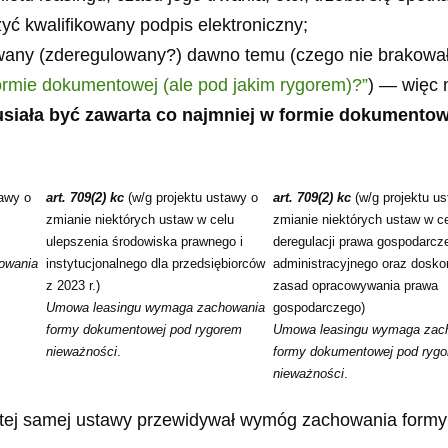
yć kwalifikowany podpis elektroniczny;
dowany (zderegulowany?) dawno temu (czego nie brakowa
rmie dokumentowej (ale pod jakim rygorem)?”
) — więc
siała być zawarta co najmniej w formie dokumento
tawy o
art. 709(2) kc
(w/g projektu ustawy o
art. 709(2) kc
(w/g projektu u
zmianie niektórych ustaw w celu
zmianie niektórych ustaw w c
ulepszenia środowiska prawnego i
deregulacji prawa gospodarcze
owania
instytucjonalnego dla przedsiębiorców
administracyjnego oraz dosko
z 2023 r.)
zasad opracowywania prawa
Umowa leasingu wymaga zachowania
gospodarczego)
formy dokumentowej pod rygorem
Umowa leasingu wymaga zac
nieważności
.
formy dokumentowej pod ryg
nieważności
.
tej samej ustawy przewidywał wymóg zachowania formy