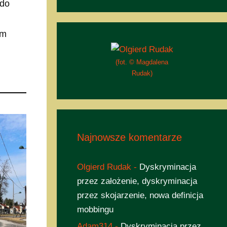
 do
im
(fot. © Magdalena
Rudak)
Najnowsze komentarze
Olgierd Rudak
-
Dyskryminacja
przez założenie, dyskryminacja
przez skojarzenie, nowa definicja
mobbingu
Adam314
-
Dyskryminacja przez