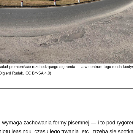
wokół promieniście rozchodzącego się ronda — a w centrum tego ronda kiedyś
 Olgierd Rudak, CC BY-SA 4.0)
i wymaga zachowania formy pisemnej — i to pod rygor
otu leasingu, czasu jego trwania, etc., trzeba się spotka