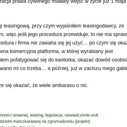
lizacja prawa cywilnego miałaby wejść w życie już 1 maj
ę leasingową, przy czym wyjaśniłem leasingodawcy, że
 więc jeśli jego procedura przewiduje, to nie ma spraw
edura i firma nie zawaha się jej użyć… po czym się oka
na komercyjna platforma, w której wyrabiany jest
ałem pofatygować się do kantorka, okazać dowód osobist
wano mi co trzeba… a później, już w zaciszu mego gabi
że się okazać, że wiele ambarasu o nic.
nności prawnej
,
leasing
,
legislacja
,
oświadczenie woli
dzielni mieszkaniowej na zgromadzeniu (projekt)