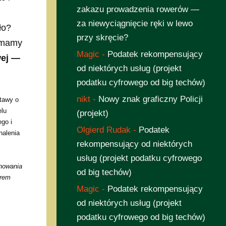
zakazu prowadzenia rowerów —
za niewyciągnięcie ręki w lewo
ło?
przy skręcie?
 mamy
Magic
-
Podatek rekompensujący
wej —
od niektórych usług (projekt
podatku cyfrowego od big techów)
nikt
-
Nowy znak graficzny Policji
stawy o
elu
(projekt)
go i
Olgierd Rudak
-
Podatek
nalenia
rekompensujący od niektórych
usług (projekt podatku cyfrowego
howania
od big techów)
orem
Magic
-
Podatek rekompensujący
od niektórych usług (projekt
podatku cyfrowego od big techów)