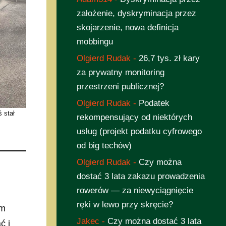
założenie, dyskryminacja przez
skojarzenie, nowa definicja
mobbingu
Olgierd Rudak
-
26,7 tys. zł kary
za prywatny monitoring
przestrzeni publicznej?
Olgierd Rudak
-
Podatek
 stał
rekompensujący od niektórych
usług (projekt podatku cyfrowego
od big techów)
Olgierd Rudak
-
Czy można
dostać 3 lata zakazu prowadzenia
rowerów — za niewyciągnięcie
ręki w lewo przy skręcie?
em
Jakec
-
Czy można dostać 3 lata
ć i