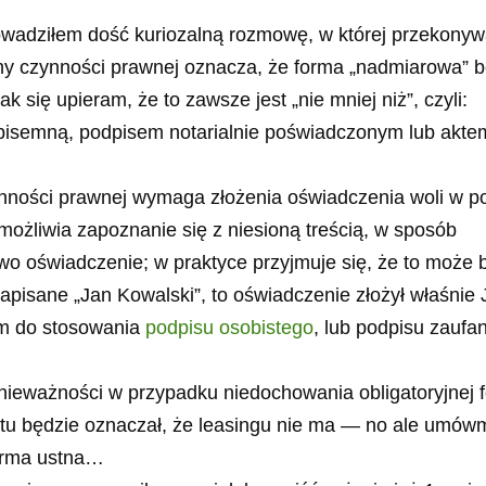
rowadziłem dość kuriozalną rozmowę, w której przekony
y czynności prawnej oznacza, że forma „nadmiarowa” b
 się upieram, że to zawsze jest „nie mniej niż”, czyli:
isemną, podpisem notarialnie poświadczonym lub akte
ności prawnej wymaga złożenia oświadczenia woli w po
umożliwia zapoznanie się z niesioną treścią, w sposób
wo oświadczenie; w praktyce przyjmuje się, że to może 
 napisane „Jan Kowalski”, to oświadczenie złożył właśnie
am do stosowania
podpisu osobistego
, lub podpisu zaufa
 nieważności w przypadku niedochowania obligatoryjnej 
tu będzie oznaczał, że leasingu nie ma — no ale umówm
forma ustna…