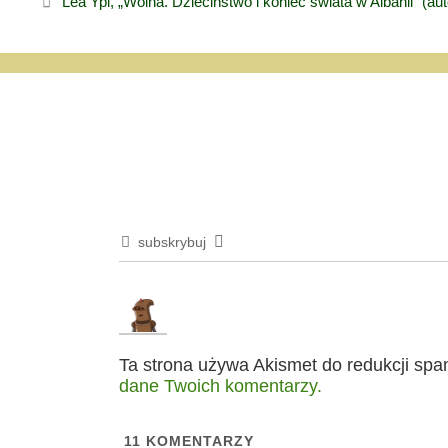
Lea Ypi, „Wolna. Dzieciństwo i koniec świata w Albanii” (aut
subskrybuj
Ta strona używa Akismet do redukcji sp
dane Twoich komentarzy.
11
KOMENTARZY