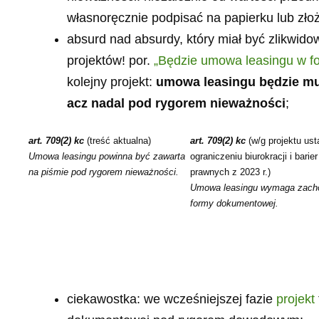
własnoręcznie podpisać na papierku lub złoż
absurd nad absurdy, który miał być zlikwi
projektów! por.
„Będzie umowa leasingu w fo
kolejny projekt:
umowa leasingu będzie mu
acz nadal pod rygorem nieważności
;
art. 709(2) kc
(treść aktualna)
art. 709(2) kc
(w/g projektu us
Umowa leasingu powinna być zawarta
ograniczeniu biurokracji i barier
na piśmie pod rygorem nieważności.
prawnych z 2023 r.)
Umowa leasingu wymaga zach
formy dokumentowej.
ciekawostka: we wcześniejszej fazie
projekt