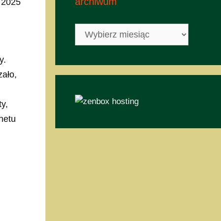
archiwum
a 2025
archiwum
y.
zało,
y,
netu