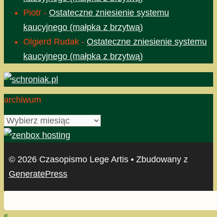
Piotr
-
Ostateczne zniesienie systemu
kaucyjnego (małpka z brzytwą)
Olgierd Rudak
-
Ostateczne zniesienie systemu
kaucyjnego (małpka z brzytwą)
archiwum
archiwum
© 2026 Czasopismo Lege Artis
• Zbudowany z
GeneratePress