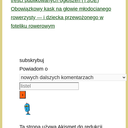
treści publikowanych ogłoszeń (TSUE)
Obowiązkowy kask na głowie młodocianego
rowerzysty — i dziecka przewożonego w
foteliku rowerowym
subskrybuj
Powiadom o
Ta strona używa Akismet do redukcji