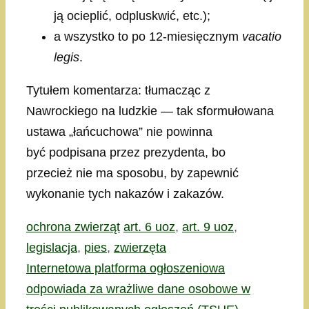
ją ocieplić, odpluskwić, etc.);
a wszystko to po 12-miesięcznym
vacatio
legis
.
Tytułem komentarza: tłumacząc z
Nawrockiego na ludzkie — tak sformułowana
ustawa „łańcuchowa” nie powinna
być podpisana przez prezydenta, bo
przecież nie ma sposobu, by zapewnić
wykonanie tych nakazów i zakazów.
Kategorie
Tagi
ochrona zwierząt
art. 6 uoz
,
art. 9 uoz
,
legislacja
,
pies
,
zwierzęta
Internetowa platforma ogłoszeniowa
odpowiada za wrażliwe dane osobowe w