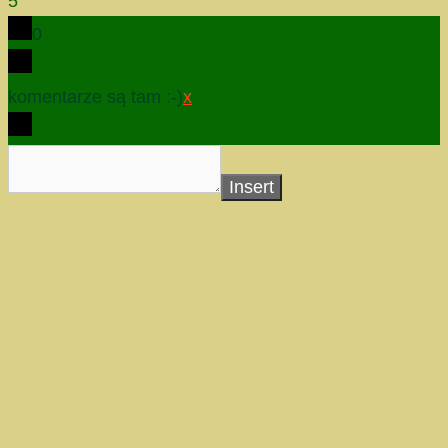
5
0
komentarze są tam :-)
x
Insert