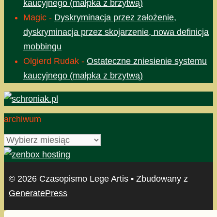
kaucyjnego (małpka z brzytwą)
Magic
-
Dyskryminacja przez założenie,
dyskryminacja przez skojarzenie, nowa definicja
mobbingu
Olgierd Rudak
-
Ostateczne zniesienie systemu
kaucyjnego (małpka z brzytwą)
archiwum
archiwum
© 2026 Czasopismo Lege Artis
• Zbudowany z
GeneratePress