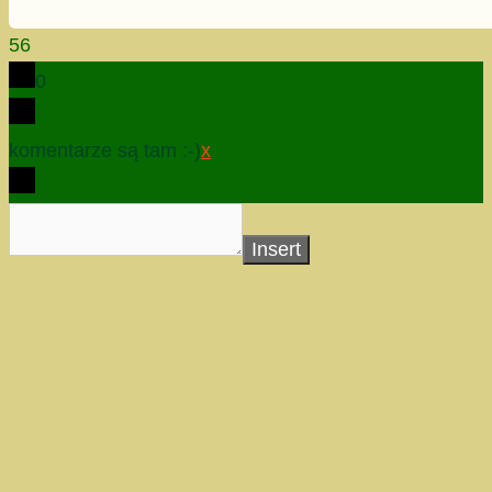
56
0
komentarze są tam :-)
x
Insert