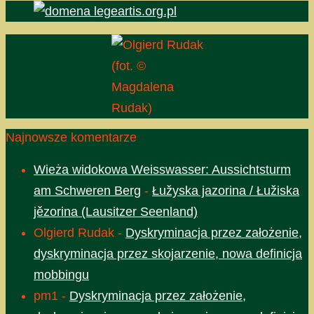
(fot. ©
Magdalena
Rudak)
Najnowsze komentarze
Wieża widokowa Weisswasser: Aussichtsturm
am Schweren Berg
-
Łužyska jazorina / Łužiska
jězorina (Lausitzer Seenland)
Olgierd Rudak
-
Dyskryminacja przez założenie,
dyskryminacja przez skojarzenie, nowa definicja
mobbingu
pm1
-
Dyskryminacja przez założenie,