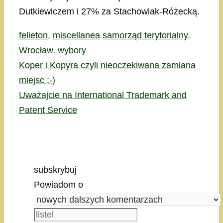
Dutkiewiczem i 27% za Stachowiak-Różecką.
Kategorie
Tagi
felieton
,
miscellanea
samorząd terytorialny
,
Wrocław
,
wybory
Koper i Kopyra czyli nieoczekiwana zamiana
miejsc ;-)
Uważajcie na International Trademark and
Patent Service
subskrybuj
Powiadom o