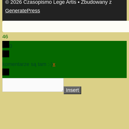
© 2026 Czasopismo Lege Artis
• Zbudowany z
GeneratePress
46
0
komentarze są tam :-)
x
Insert