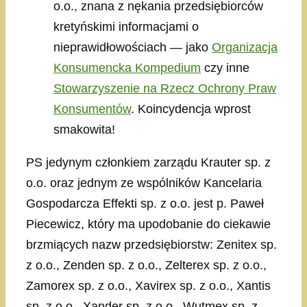
o.o., znana z nękania przedsiębiorców
kretyńskimi informacjami o
nieprawidłowościach — jako
Organizacja
Konsumencka Kompedium
czy inne
Stowarzyszenie na Rzecz Ochrony Praw
Konsumentów
. Koincydencja wprost
smakowita!
PS jedynym członkiem zarządu Krauter sp. z
o.o. oraz jednym ze wspólników Kancelaria
Gospodarcza Effekti sp. z o.o. jest p. Paweł
Piecewicz, który ma upodobanie do ciekawie
brzmiących nazw przedsiębiorstw: Zenitex sp.
z o.o., Zenden sp. z o.o., Zelterex sp. z o.o.,
Zamorex sp. z o.o., Xavirex sp. z o.o., Xantis
sp. z o.o., Xander sp. z o.o., Wutmex sp. z