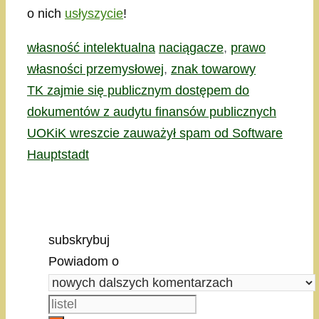
o nich
usłyszycie
!
Kategorie
Tagi
własność intelektualna
naciągacze
,
prawo
własności przemysłowej
,
znak towarowy
TK zajmie się publicznym dostępem do
dokumentów z audytu finansów publicznych
UOKiK wreszcie zauważył spam od Software
Hauptstadt
subskrybuj
Powiadom o