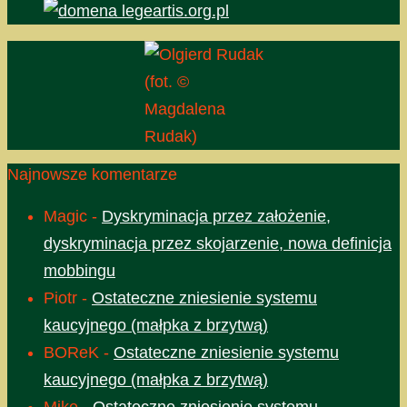
(fot. ©
Magdalena
Rudak)
Najnowsze komentarze
Magic
-
Dyskryminacja przez założenie,
dyskryminacja przez skojarzenie, nowa definicja
mobbingu
Piotr
-
Ostateczne zniesienie systemu
kaucyjnego (małpka z brzytwą)
BOReK
-
Ostateczne zniesienie systemu
kaucyjnego (małpka z brzytwą)