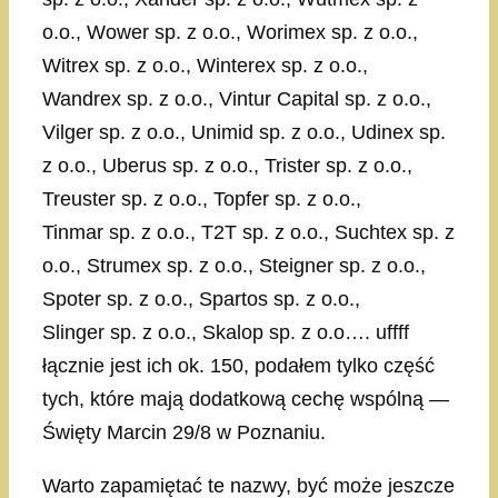
o.o., Wower sp. z o.o., Worimex sp. z o.o.,
Witrex sp. z o.o., Winterex sp. z o.o.,
Wandrex sp. z o.o., Vintur Capital sp. z o.o.,
Vilger sp. z o.o., Unimid sp. z o.o., Udinex sp.
z o.o., Uberus sp. z o.o., Trister sp. z o.o.,
Treuster sp. z o.o., Topfer sp. z o.o.,
Tinmar sp. z o.o., T2T sp. z o.o., Suchtex sp. z
o.o., Strumex sp. z o.o., Steigner sp. z o.o.,
Spoter sp. z o.o., Spartos sp. z o.o.,
Slinger sp. z o.o., Skalop sp. z o.o…. uffff
łącznie jest ich ok. 150, podałem tylko część
tych, które mają dodatkową cechę wspólną —
Święty Marcin 29/8 w Poznaniu.
Warto zapamiętać te nazwy, być może jeszcze