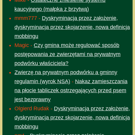
Mike
-
Ostateczne zniesienie systemu
kaucyjnego (małpka z brzytwą)
mmm777
-
Dyskryminacja przez założenie,
dyskryminacja przez skojarzenie, nowa definicja
mobbingu
Magic
-
Czy gmina może regulować sposób
postępowania ze zwierzętami na prywatnym
podwórku właściciela?
Zwierzę na prywatnym podwórku a gminny
regulamin (wyrok NSA)
-
Nakaz zamieszczania
na płocie tabliczek ostrzegających przed psem
jest bezprawny
Olgierd Rudak
-
Dyskryminacja przez założenie,
dyskryminacja przez skojarzenie, nowa definicja
mobbingu