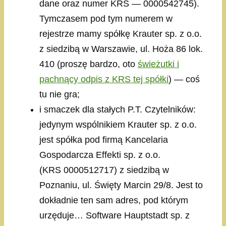
dane oraz numer KRS — 0000542745).
Tymczasem pod tym numerem w
rejestrze mamy spółkę Krauter sp. z o.o.
z siedzibą w Warszawie, ul. Hoża 86 lok.
410 (proszę bardzo, oto
świeżutki i
pachnący odpis z KRS tej spółki
) — coś
tu nie gra;
i smaczek dla stałych P.T. Czytelników:
jedynym wspólnikiem Krauter sp. z o.o.
jest spółka pod firmą Kancelaria
Gospodarcza Effekti sp. z o.o.
(KRS 0000512717) z siedzibą w
Poznaniu, ul. Święty Marcin 29/8. Jest to
dokładnie ten sam adres, pod którym
urzęduje… Software Hauptstadt sp. z