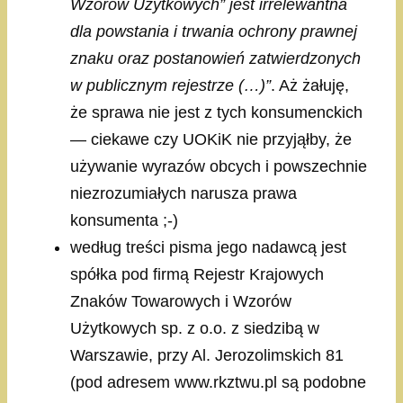
Wzorów Użytkowych” jest irrelewantna
dla powstania i trwania ochrony prawnej
znaku oraz postanowień zatwierdzonych
w publicznym rejestrze (…)”
. Aż żałuję,
że sprawa nie jest z tych konsumenckich
— ciekawe czy UOKiK nie przyjąłby, że
używanie wyrazów obcych i powszechnie
niezrozumiałych narusza prawa
konsumenta ;-)
według treści pisma jego nadawcą jest
spółka pod firmą Rejestr Krajowych
Znaków Towarowych i Wzorów
Użytkowych sp. z o.o. z siedzibą w
Warszawie, przy Al. Jerozolimskich 81
(pod adresem www.rkztwu.pl są podobne