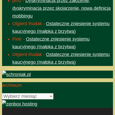
pm1
-
Dyskryminacja przez założenie,
dyskryminacja przez skojarzenie, nowa definicja
mobbingu
Olgierd Rudak
-
Ostateczne zniesienie systemu
kaucyjnego (małpka z brzytwą)
Piotr
-
Ostateczne zniesienie systemu
kaucyjnego (małpka z brzytwą)
Olgierd Rudak
-
Ostateczne zniesienie systemu
kaucyjnego (małpka z brzytwą)
archiwum
archiwum