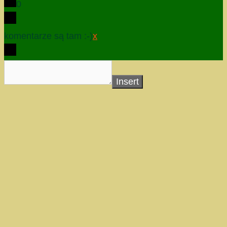
0
komentarze są tam :-)
x
Insert