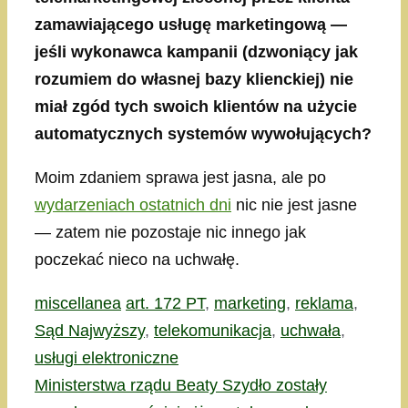
zamawiającego usługę marketingową —
jeśli wykonawca kampanii (dzwoniący jak
rozumiem do własnej bazy klienckiej) nie
miał zgód tych swoich klientów na użycie
automatycznych systemów wywołujących?
Moim zdaniem sprawa jest jasna, ale po
wydarzeniach ostatnich dni
nic nie jest jasne
— zatem nie pozostaje nic innego jak
poczekać nieco na uchwałę.
Kategorie
Tagi
miscellanea
art. 172 PT
,
marketing
,
reklama
,
Sąd Najwyższy
,
telekomunikacja
,
uchwała
,
usługi elektroniczne
Ministerstwa rządu Beaty Szydło zostały