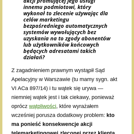
akcji promującej jego usługi
innemu podmiotowi, który
wykonał to zlecenie używając dla
celów marketingu
bezpośredniego automatycznych
systemów wywołujących bez
uzyskania na to zgody abonentów
lub użytkowników końcowych
będących adresatami takich
działań?
Z zagadnieniem prawnym wystąpił Sąd
Apelacyjny w Warszawie (tu mamy sygn. akt
VI ACa 897/14) i tu wątek się urywa —
niemniej wątek jest i tak ciekawy, ponieważ
oprócz
wątpliwości
, które wyrażałem
wcześniej porusza dodatkowy problem:
kto
ma ponieść konsekwencje akcji
telemarketingowej zleconej przez klienta