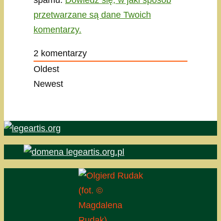
spamu.
Dowiedz się, w jaki sposób
przetwarzane są dane Twoich
komentarzy.
2
komentarzy
Oldest
Newest
(fot. ©
Magdalena
Rudak)