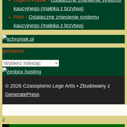
Olgierd Rudak
-
Ostateczne zniesienie systemu
kaucyjnego (małpka z brzytwą)
Piotr
-
Ostateczne zniesienie systemu
kaucyjnego (małpka z brzytwą)
archiwum
archiwum
© 2026 Czasopismo Lege Artis
• Zbudowany z
GeneratePress
2