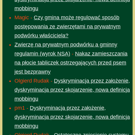
mobbingu
Magic
-
Czy gmina może regulować sposób
postępowania ze zwierzętami na prywatnym
podwórku właściciela?
Zwierzę na prywatnym podwórku a gminny
regulamin (wyrok NSA)
-
Nakaz zamieszczania
na płocie tabliczek ostrzegających przed psem
jest bezprawny
Olgierd Rudak
-
Dyskryminacja przez założenie,
dyskryminacja przez skojarzenie, nowa definicja
mobbingu
pm1
-
Dyskryminacja przez założenie,
dyskryminacja przez skojarzenie, nowa definicja
mobbingu