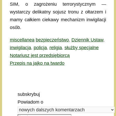
SIM, o zagrożeniu terrorystycznym —
wystarczy delikatny sojusz tronu z ołtarzem i
mamy całkiem ciekawy mechanizm inwigilacji
osób.
Kategorie
Tagi
miscellanea
bezpieczeństwo
,
Dziennik Ustaw
,
inwigilacja
,
policja
,
religia
,
służby specjalne
Notariusz jest przedsiębiorcą
Przepis na jajko na twardo
subskrybuj
Powiadom o