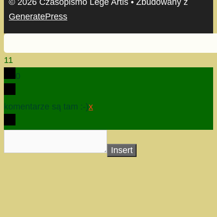
© 2026 Czasopismo Lege Artis
• Zbudowany z
GeneratePress
11
0
komentarze są tam :-)
x
Insert