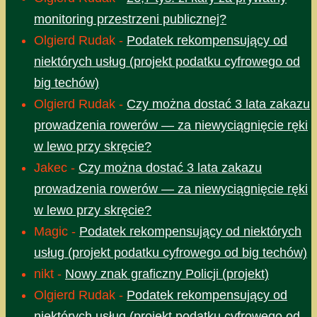
monitoring przestrzeni publicznej?
Olgierd Rudak
-
Podatek rekompensujący od
niektórych usług (projekt podatku cyfrowego od
big techów)
Olgierd Rudak
-
Czy można dostać 3 lata zakazu
prowadzenia rowerów — za niewyciągnięcie ręki
w lewo przy skręcie?
Jakec
-
Czy można dostać 3 lata zakazu
prowadzenia rowerów — za niewyciągnięcie ręki
w lewo przy skręcie?
Magic
-
Podatek rekompensujący od niektórych
usług (projekt podatku cyfrowego od big techów)
nikt
-
Nowy znak graficzny Policji (projekt)
Olgierd Rudak
-
Podatek rekompensujący od
niektórych usług (projekt podatku cyfrowego od