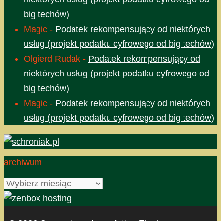
big techów)
Magic
-
Podatek rekompensujący od niektórych
usług (projekt podatku cyfrowego od big techów)
Olgierd Rudak
-
Podatek rekompensujący od
niektórych usług (projekt podatku cyfrowego od
big techów)
Magic
-
Podatek rekompensujący od niektórych
usług (projekt podatku cyfrowego od big techów)
archiwum
archiwum