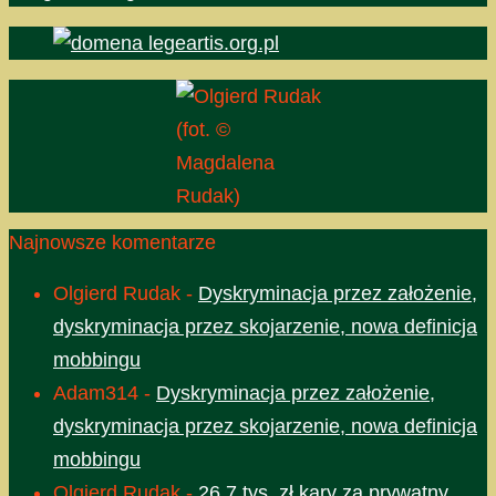
(fot. ©
Magdalena
Rudak)
Najnowsze komentarze
Olgierd Rudak
-
Dyskryminacja przez założenie,
dyskryminacja przez skojarzenie, nowa definicja
mobbingu
Adam314
-
Dyskryminacja przez założenie,
dyskryminacja przez skojarzenie, nowa definicja
mobbingu
Olgierd Rudak
-
26,7 tys. zł kary za prywatny